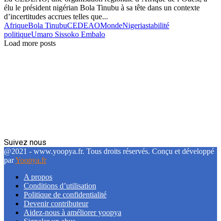
élu le président nigérian Bola Tinubu à sa tête dans un contexte
d’incertitudes accrues telles que...
Afrique
Bola Tinubu
CEDEAO
Monde
Nigeria
stabilité
politique
Umaro Sissoko Embalo
Load more posts
Suivez nous
Facebook
Twitter
Linkedin
@2021 - www.yoopya.fr. Tous droits réservés. Conçu et développé
par
Yoopya.fr
A propos
Conditions d’utilisation
Politique de confidentialité
Devenir contributeur
Aidez-nous à améliorer yoopya