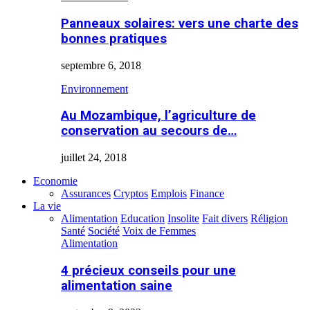
Panneaux solaires: vers une charte des
bonnes pratiques
septembre 6, 2018
Environnement
Au Mozambique, l’agriculture de
conservation au secours de…
juillet 24, 2018
Economie
Assurances
Cryptos
Emplois
Finance
La vie
Alimentation
Education
Insolite
Fait divers
Réligion
Santé
Société
Voix de Femmes
Alimentation
4 précieux conseils pour une
alimentation saine