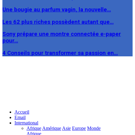
Une bougie au parfum vagin, la nouvelle…
Les 62 plus riches possèdent autant que…
Sony prépare une montre connectée e-paper
pour…
4 Conseils pour transformer sa passion en…
Facebook
Twitter
Linkedin
Accueil
Email
International
Afrique
Amérique
Asie
Europe
Monde
Afrique