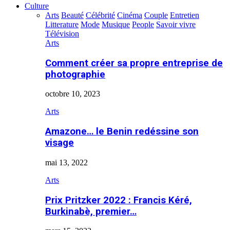
Culture
Arts
Beauté
Célébrité
Cinéma
Couple
Entretien
Litterature
Mode
Musique
People
Savoir vivre
Télévision
Arts
Comment créer sa propre entreprise de
photographie
octobre 10, 2023
Arts
Amazone… le Benin redéssine son
visage
mai 13, 2022
Arts
Prix Pritzker 2022 : Francis Kéré,
Burkinabè, premier…