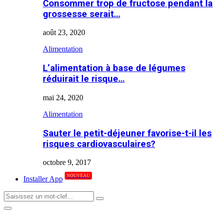
Consommer trop de fructose pendant la
grossesse serait…
août 23, 2020
Alimentation
L’alimentation à base de légumes
réduirait le risque…
mai 24, 2020
Alimentation
Sauter le petit-déjeuner favorise-t-il les
risques cardiovasculaires?
octobre 9, 2017
NOUVEAU
Installer App
Search
Search
for:
Primary