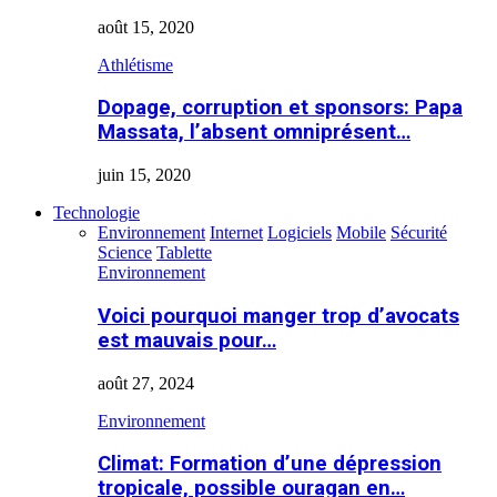
août 15, 2020
Athlétisme
Dopage, corruption et sponsors: Papa
Massata, l’absent omniprésent…
juin 15, 2020
Technologie
Environnement
Internet
Logiciels
Mobile
Sécurité
Science
Tablette
Environnement
Voici pourquoi manger trop d’avocats
est mauvais pour…
août 27, 2024
Environnement
Climat: Formation d’une dépression
tropicale, possible ouragan en…