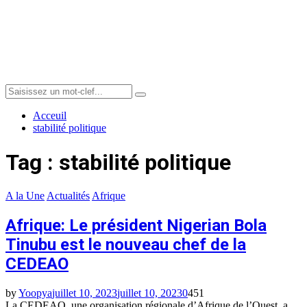
Menu
Search
Search
for:
Acceuil
stabilité politique
Tag : stabilité politique
A la Une
Actualités
Afrique
Afrique: Le président Nigerian Bola
Tinubu est le nouveau chef de la
CEDEAO
by
Yoopya
juillet 10, 2023
juillet 10, 2023
0
451
La CEDEAO, une organisation régionale d’Afrique de l’Ouest, a