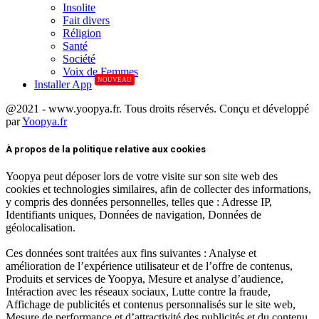
Insolite
Fait divers
Réligion
Santé
Société
Voix de Femmes
NOUVEAU
Installer App
@2021 - www.yoopya.fr. Tous droits réservés. Conçu et développé
par
Yoopya.fr
Facebook
Twitter
Linkedin
À propos de la politique relative aux cookies
Yoopya peut déposer lors de votre visite sur son site web des
cookies et technologies similaires, afin de collecter des informations,
y compris des données personnelles, telles que : Adresse IP,
Identifiants uniques, Données de navigation, Données de
géolocalisation.
Ces données sont traitées aux fins suivantes : Analyse et
amélioration de l’expérience utilisateur et de l’offre de contenus,
Produits et services de Yoopya, Mesure et analyse d’audience,
Intéraction avec les réseaux sociaux, Lutte contre la fraude,
Affichage de publicités et contenus personnalisés sur le site web,
Mesure de performance et d’attractivité des publicités et du contenu.