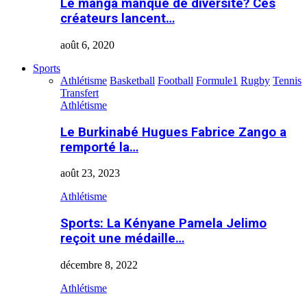
Le manga manque de diversité? Ces
créateurs lancent…
août 6, 2020
Sports
Athlétisme
Basketball
Football
Formule1
Rugby
Tennis
Transfert
Athlétisme
Le Burkinabé Hugues Fabrice Zango a
remporté la…
août 23, 2023
Athlétisme
Sports: La Kényane Pamela Jelimo
reçoit une médaille…
décembre 8, 2022
Athlétisme