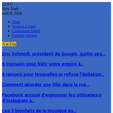
22.8
C
New York
août 8, 2026
Blog
Yoopya Center
Connexion Email
English version
A la Une
Eric Schmidt, président de Google, quitte ses…
6 Conseils pour bâtir votre empire à…
6 raisons pour lesquelles je refuse l’épilation…
Comment aborder une fille dans la rue…
Facebook accusé d’espionner les utilisateurs
d’Instagram à…
Les 3 bienfaits de la musique au…