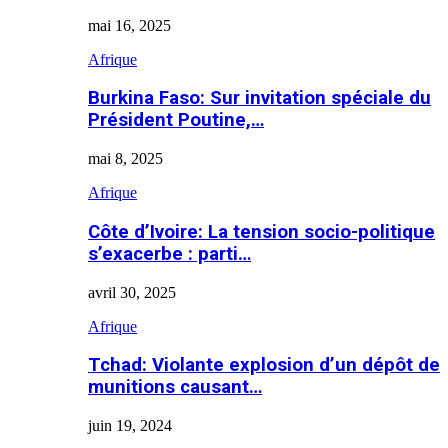
mai 16, 2025
Afrique
Burkina Faso: Sur invitation spéciale du
Président Poutine,…
mai 8, 2025
Afrique
Côte d’Ivoire: La tension socio-politique
s’exacerbe : parti…
avril 30, 2025
Afrique
Tchad: Violante explosion d’un dépôt de
munitions causant…
juin 19, 2024