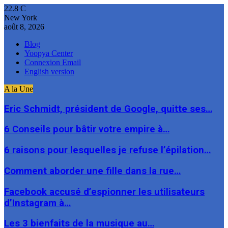
22.8
C
New York
août 8, 2026
Blog
Yoopya Center
Connexion Email
English version
A la Une
Eric Schmidt, président de Google, quitte ses…
6 Conseils pour bâtir votre empire à…
6 raisons pour lesquelles je refuse l’épilation…
Comment aborder une fille dans la rue…
Facebook accusé d’espionner les utilisateurs
d’Instagram à…
Les 3 bienfaits de la musique au…