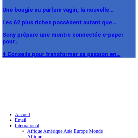
Une bougie au parfum vagin, la nouvelle…
Les 62 plus riches possèdent autant que…
Sony prépare une montre connectée e-paper
pour…
4 Conseils pour transformer sa passion en…
Facebook
Twitter
Linkedin
Accueil
Email
International
Afrique
Amérique
Asie
Europe
Monde
Afrique