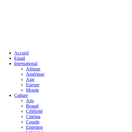
Facebook
Twitter
Linkedin
Accueil
Email
International
Afrique
Amérique
Asie
Europe
Monde
Culture
Arts
Beauté
Célébrité
Cinéma
Couple
Entretien