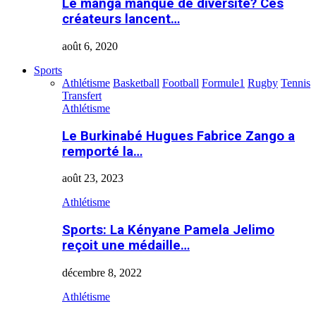
Le manga manque de diversité? Ces
créateurs lancent…
août 6, 2020
Sports
Athlétisme
Basketball
Football
Formule1
Rugby
Tennis
Transfert
Athlétisme
Le Burkinabé Hugues Fabrice Zango a
remporté la…
août 23, 2023
Athlétisme
Sports: La Kényane Pamela Jelimo
reçoit une médaille…
décembre 8, 2022
Athlétisme