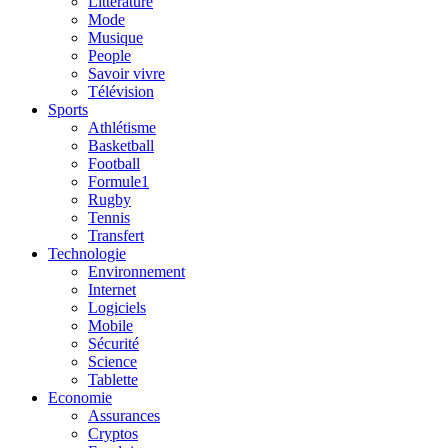
Litterature
Mode
Musique
People
Savoir vivre
Télévision
Sports
Athlétisme
Basketball
Football
Formule1
Rugby
Tennis
Transfert
Technologie
Environnement
Internet
Logiciels
Mobile
Sécurité
Science
Tablette
Economie
Assurances
Cryptos