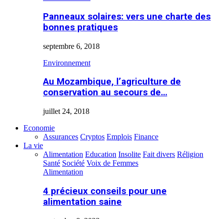
Panneaux solaires: vers une charte des
bonnes pratiques
septembre 6, 2018
Environnement
Au Mozambique, l’agriculture de
conservation au secours de…
juillet 24, 2018
Economie
Assurances
Cryptos
Emplois
Finance
La vie
Alimentation
Education
Insolite
Fait divers
Réligion
Santé
Société
Voix de Femmes
Alimentation
4 précieux conseils pour une
alimentation saine