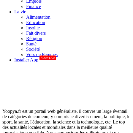
Emplois
Finance
La vie
Alimentation
Education
Insolite
Fait divers
Réligion
Santé
Société
Voix de Femmes
NOUVEAU
Installer App
Yoopya.fr est un portail web généraliste, il couvre un large éventail
de catégories de contenu, y compris le divertissement, la politique, le
sport, la santé, l'éducation, la science et la technologie, etc. Le top
des actualités locales et mondiales dans la meilleure qualité
journalistique possible. Nous connectons les utilisateurs via un