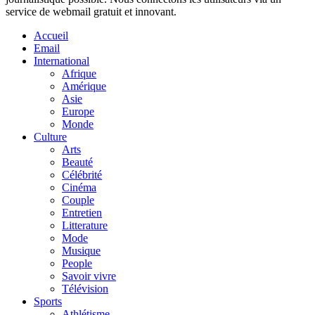
service de webmail gratuit et innovant.
Accueil
Email
International
Afrique
Amérique
Asie
Europe
Monde
Culture
Arts
Beauté
Célébrité
Cinéma
Couple
Entretien
Litterature
Mode
Musique
People
Savoir vivre
Télévision
Sports
Athlétisme