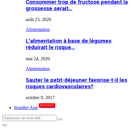
Consommer trop de fructose pendant la
grossesse serait…
août 23, 2020
Alimentation
L’alimentation à base de légumes
réduirait le risque…
mai 24, 2020
Alimentation
Sauter le petit-déjeuner favorise-t-il les
risques cardiovasculaires?
octobre 9, 2017
NOUVEAU
Installer App
Search
Search
for:
Primary