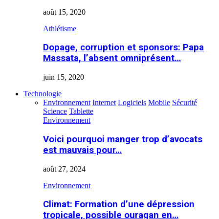
août 15, 2020
Athlétisme
Dopage, corruption et sponsors: Papa
Massata, l’absent omniprésent…
juin 15, 2020
Technologie
Environnement
Internet
Logiciels
Mobile
Sécurité
Science
Tablette
Environnement
Voici pourquoi manger trop d’avocats
est mauvais pour…
août 27, 2024
Environnement
Climat: Formation d’une dépression
tropicale, possible ouragan en…