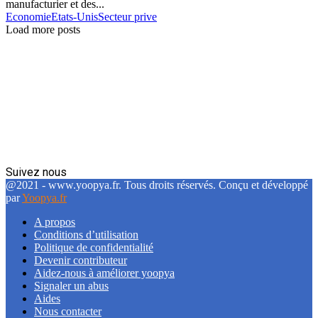
manufacturier et des...
Economie
Etats-Unis
Secteur prive
Load more posts
Suivez nous
Facebook
Twitter
Linkedin
@2021 - www.yoopya.fr. Tous droits réservés. Conçu et développé
par
Yoopya.fr
A propos
Conditions d’utilisation
Politique de confidentialité
Devenir contributeur
Aidez-nous à améliorer yoopya
Signaler un abus
Aides
Nous contacter