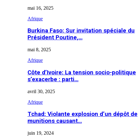
mai 16, 2025
Afrique
Burkina Faso: Sur invitation spéciale du
Président Poutine,…
mai 8, 2025
Afrique
Côte d’Ivoire: La tension socio-politique
s’exacerbe : parti…
avril 30, 2025
Afrique
Tchad: Violante explosion d’un dépôt de
munitions causant…
juin 19, 2024