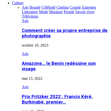
Culture
Arts
Beauté
Célébrité
Cinéma
Couple
Entretien
Litterature
Mode
Musique
People
Savoir vivre
Télévision
Arts
Comment créer sa propre entreprise de
photographie
octobre 10, 2023
Arts
Amazone… le Benin redéssine son
visage
mai 13, 2022
Arts
Prix Pritzker 2022 : Francis Kéré,
Burkinabè, premier…