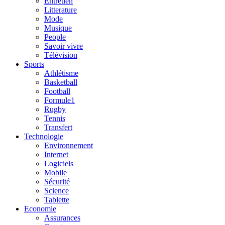
Entretien
Litterature
Mode
Musique
People
Savoir vivre
Télévision
Sports
Athlétisme
Basketball
Football
Formule1
Rugby
Tennis
Transfert
Technologie
Environnement
Internet
Logiciels
Mobile
Sécurité
Science
Tablette
Economie
Assurances