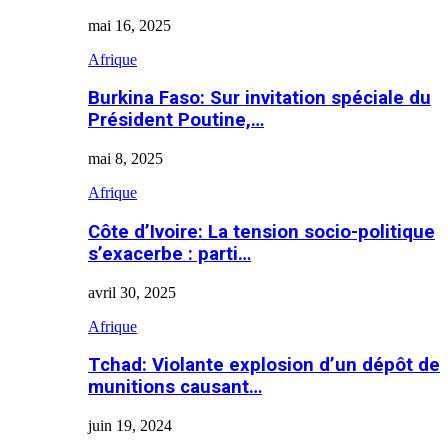
mai 16, 2025
Afrique
Burkina Faso: Sur invitation spéciale du
Président Poutine,…
mai 8, 2025
Afrique
Côte d’Ivoire: La tension socio-politique
s’exacerbe : parti…
avril 30, 2025
Afrique
Tchad: Violante explosion d’un dépôt de
munitions causant…
juin 19, 2024