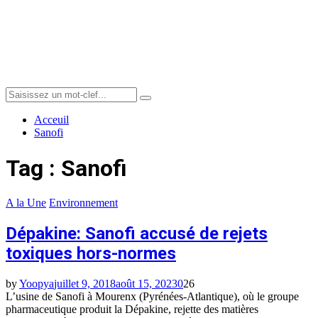
Menu
Search
Search
for:
Acceuil
Sanofi
Tag : Sanofi
A la Une
Environnement
Dépakine: Sanofi accusé de rejets
toxiques hors-normes
by
Yoopya
juillet 9, 2018
août 15, 2023
0
26
L’usine de Sanofi à Mourenx (Pyrénées-Atlantique), où le groupe
pharmaceutique produit la Dépakine, rejette des matières