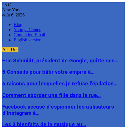
25
C
New York
août 6, 2026
Blog
Yoopya Center
Connexion Email
English version
A la Une
Eric Schmidt, président de Google, quitte ses…
6 Conseils pour bâtir votre empire à…
6 raisons pour lesquelles je refuse l’épilation…
Comment aborder une fille dans la rue…
Facebook accusé d’espionner les utilisateurs
d’Instagram à…
Les 3 bienfaits de la musique au…