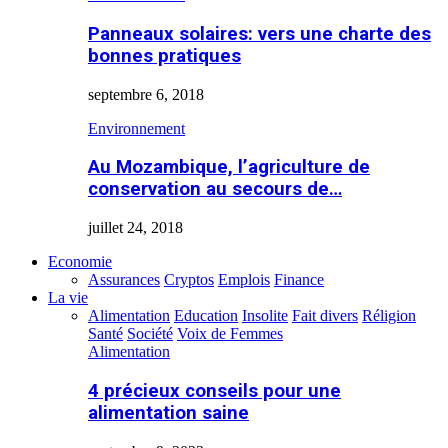
Panneaux solaires: vers une charte des
bonnes pratiques
septembre 6, 2018
Environnement
Au Mozambique, l’agriculture de
conservation au secours de…
juillet 24, 2018
Economie
Assurances
Cryptos
Emplois
Finance
La vie
Alimentation
Education
Insolite
Fait divers
Réligion
Santé
Société
Voix de Femmes
Alimentation
4 précieux conseils pour une
alimentation saine