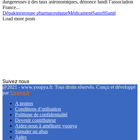
dangereuses à des taux astronomiques, dénonce lundi l’association
France...
Dépakine
groupe pharmaceutique
Médicament
Sanofi
Santé
Load more posts
Suivez nous
Facebook
Twitter
Linkedin
@2021 - www.yoopya.fr. Tous droits réservés. Conçu et développé
par
Yoopya.fr
A propos
Conditions d’utilisation
Politique de confidentialité
Devenir contributeur
Aidez-nous à améliorer yoopya
Signaler un abus
Aides