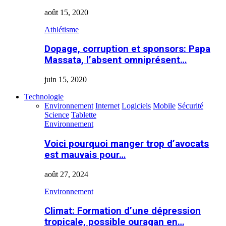
août 15, 2020
Athlétisme
Dopage, corruption et sponsors: Papa
Massata, l’absent omniprésent…
juin 15, 2020
Technologie
Environnement
Internet
Logiciels
Mobile
Sécurité
Science
Tablette
Environnement
Voici pourquoi manger trop d’avocats
est mauvais pour…
août 27, 2024
Environnement
Climat: Formation d’une dépression
tropicale, possible ouragan en…