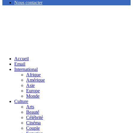
Nous contacter
Facebook
Twitter
Linkedin
Accueil
Email
International
Afrique
Amérique
Asie
Europe
Monde
Culture
Arts
Beauté
Célébrité
Cinéma
Couple