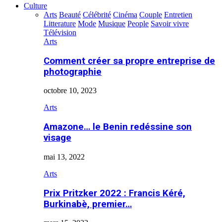
Culture
Arts
Beauté
Célébrité
Cinéma
Couple
Entretien
Litterature
Mode
Musique
People
Savoir vivre
Télévision
Arts
Comment créer sa propre entreprise de
photographie
octobre 10, 2023
Arts
Amazone… le Benin redéssine son
visage
mai 13, 2022
Arts
Prix Pritzker 2022 : Francis Kéré,
Burkinabè, premier…