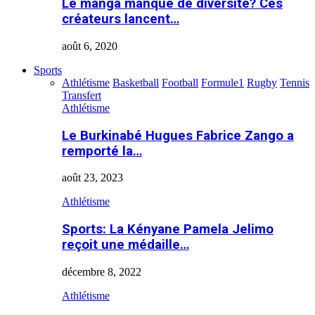
Le manga manque de diversité? Ces
créateurs lancent…
août 6, 2020
Sports
Athlétisme
Basketball
Football
Formule1
Rugby
Tennis
Transfert
Athlétisme
Le Burkinabé Hugues Fabrice Zango a
remporté la…
août 23, 2023
Athlétisme
Sports: La Kényane Pamela Jelimo
reçoit une médaille…
décembre 8, 2022
Athlétisme