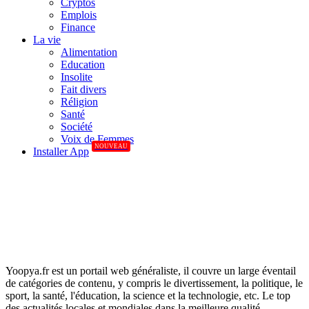
Cryptos
Emplois
Finance
La vie
Alimentation
Education
Insolite
Fait divers
Réligion
Santé
Société
Voix de Femmes
NOUVEAU
Installer App
Yoopya.fr est un portail web généraliste, il couvre un large éventail
de catégories de contenu, y compris le divertissement, la politique, le
sport, la santé, l'éducation, la science et la technologie, etc. Le top
des actualités locales et mondiales dans la meilleure qualité