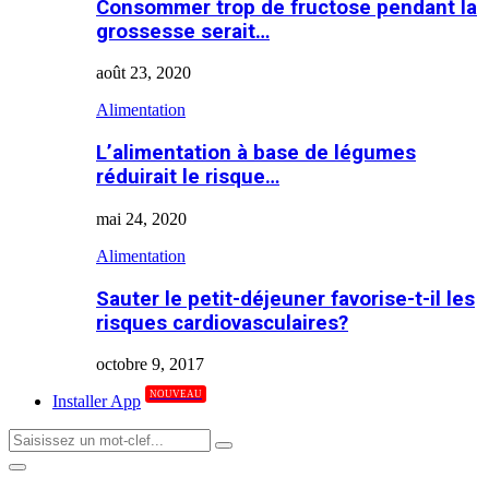
Consommer trop de fructose pendant la
grossesse serait…
août 23, 2020
Alimentation
L’alimentation à base de légumes
réduirait le risque…
mai 24, 2020
Alimentation
Sauter le petit-déjeuner favorise-t-il les
risques cardiovasculaires?
octobre 9, 2017
NOUVEAU
Installer App
Search
Search
for:
Primary