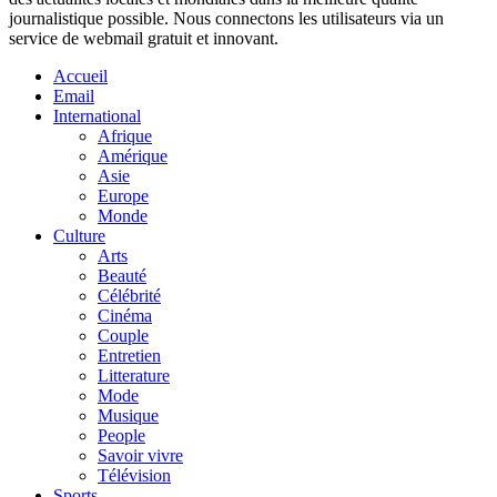
journalistique possible. Nous connectons les utilisateurs via un
service de webmail gratuit et innovant.
Accueil
Email
International
Afrique
Amérique
Asie
Europe
Monde
Culture
Arts
Beauté
Célébrité
Cinéma
Couple
Entretien
Litterature
Mode
Musique
People
Savoir vivre
Télévision
Sports