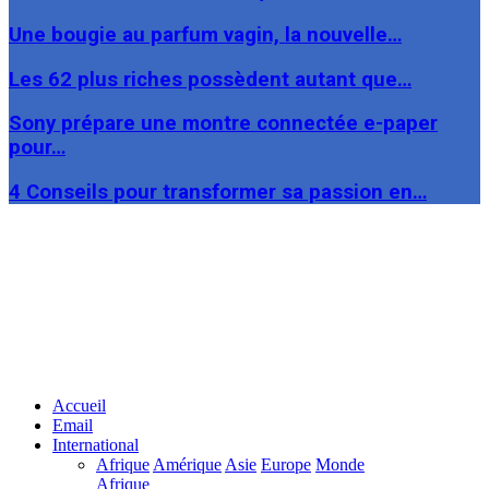
Une bougie au parfum vagin, la nouvelle…
Les 62 plus riches possèdent autant que…
Sony prépare une montre connectée e-paper
pour…
4 Conseils pour transformer sa passion en…
Facebook
Twitter
Linkedin
Accueil
Email
International
Afrique
Amérique
Asie
Europe
Monde
Afrique