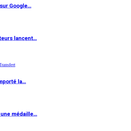
 sur Google…
teurs lancent…
Transfert
mporté la…
 une médaille…