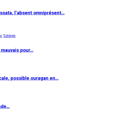
ssata, l’absent omniprésent…
ce
Tablette
t mauvais pour…
cale, possible ouragan en…
onde…