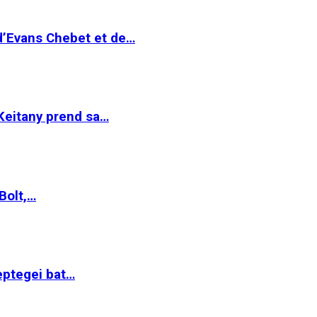
 d’Evans Chebet et de…
Keitany prend sa…
Bolt,…
ptegei bat…