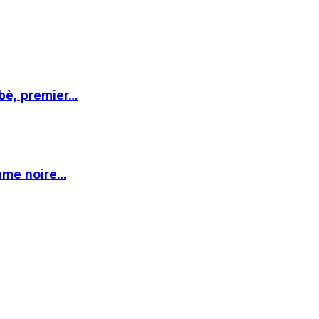
abè, premier…
emme noire…