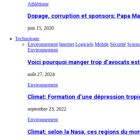
Athlétisme
Dopage, corruption et sponsors: Papa Ma
juin 15, 2020
Technologie
Environnement
Internet
Logiciels
Mobile
Sécurité
Scien
Environnement
Voici pourquoi manger trop d’avocats es
août 27, 2024
Environnement
Climat: Formation d’une dépression tropi
septembre 23, 2022
Environnement
Climat: selon la Nasa, ces regions du m