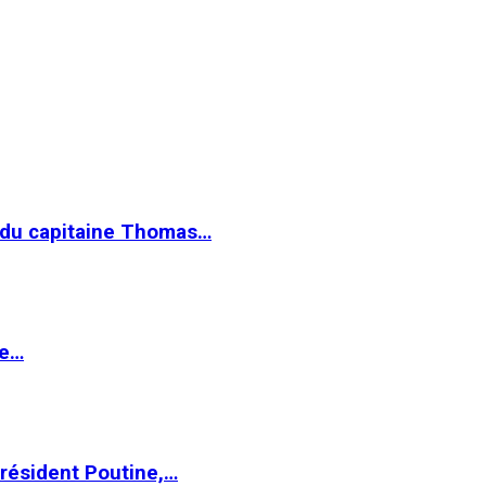
e du capitaine Thomas…
le…
Président Poutine,…