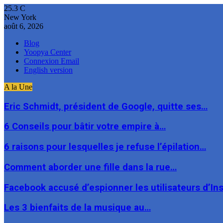
25.3
C
New York
août 6, 2026
Blog
Yoopya Center
Connexion Email
English version
A la Une
Eric Schmidt, président de Google, quitte ses…
6 Conseils pour bâtir votre empire à…
6 raisons pour lesquelles je refuse l’épilation…
Comment aborder une fille dans la rue…
Facebook accusé d’espionner les utilisateurs d’I
Les 3 bienfaits de la musique au…