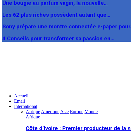
Une bougie au parfum vagin, la nouvelle…
Les 62 plus riches possèdent autant que…
Sony prépare une montre connectée e-paper pou
4 Conseils pour transformer sa passion en…
Facebook
Twitter
Linkedin
Accueil
Email
International
Afrique
Amérique
Asie
Europe
Monde
Afrique
Côte d’Ivoire : Premier producteur de la 