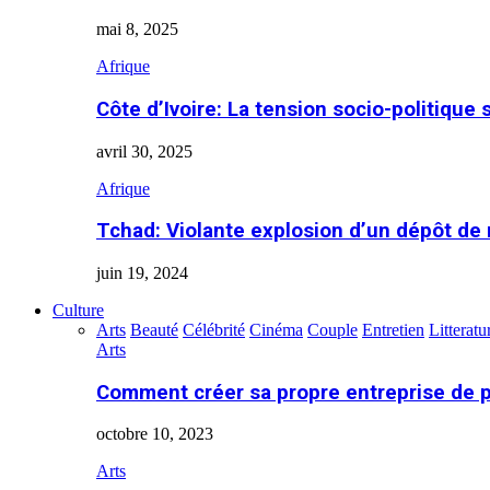
mai 8, 2025
Afrique
Côte d’Ivoire: La tension socio-politique 
avril 30, 2025
Afrique
Tchad: Violante explosion d’un dépôt de
juin 19, 2024
Culture
Arts
Beauté
Célébrité
Cinéma
Couple
Entretien
Litteratu
Arts
Comment créer sa propre entreprise de 
octobre 10, 2023
Arts