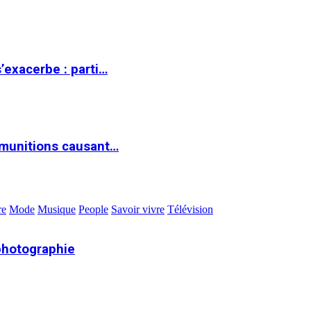
s’exacerbe : parti…
 munitions causant…
re
Mode
Musique
People
Savoir vivre
Télévision
photographie