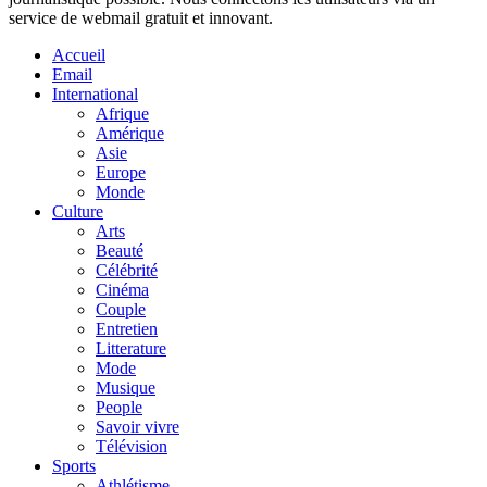
service de webmail gratuit et innovant.
Accueil
Email
International
Afrique
Amérique
Asie
Europe
Monde
Culture
Arts
Beauté
Célébrité
Cinéma
Couple
Entretien
Litterature
Mode
Musique
People
Savoir vivre
Télévision
Sports
Athlétisme