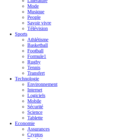
Litterature
Mode
Musique
People
Savoir vivre
Télévision
Sports
Athlétisme
Basketball
Football
Formule1
Rugby
Tennis
Transfert
Technologie
Environnement
Internet
Logiciels
Mobile
Sécurité
Science
Tablette
Economie
Assurances
Cryptos