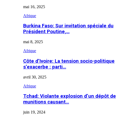
mai 16, 2025
Afrique
Burkina Faso: Sur invitation spéciale du
Président Poutine,…
mai 8, 2025
Afrique
Côte d’Ivoire: La tension socio-politique
s’exacerbe : parti…
avril 30, 2025
Afrique
Tchad: Violante explosion d’un dépôt de
munitions causant…
juin 19, 2024