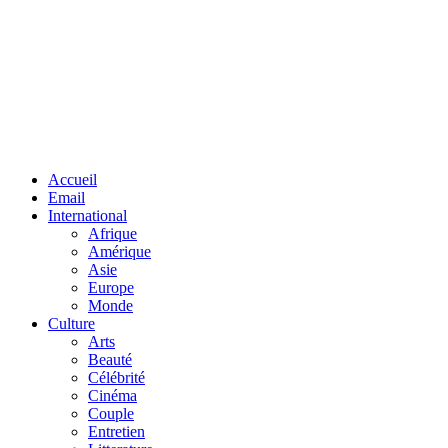
Facebook
Twitter
Linkedin
Accueil
Email
International
Afrique
Amérique
Asie
Europe
Monde
Culture
Arts
Beauté
Célébrité
Cinéma
Couple
Entretien