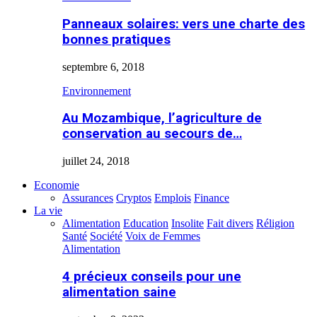
Panneaux solaires: vers une charte des
bonnes pratiques
septembre 6, 2018
Environnement
Au Mozambique, l’agriculture de
conservation au secours de…
juillet 24, 2018
Economie
Assurances
Cryptos
Emplois
Finance
La vie
Alimentation
Education
Insolite
Fait divers
Réligion
Santé
Société
Voix de Femmes
Alimentation
4 précieux conseils pour une
alimentation saine