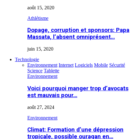
août 15, 2020
Athlétisme
Dopage, corruption et sponsors: Papa
Massata, l’absent omniprésent…
juin 15, 2020
Technologie
Environnement
Internet
Logiciels
Mobile
Sécurité
Science
Tablette
Environnement
Voici pourquoi manger trop d’avocats
est mauvais pour…
août 27, 2024
Environnement
Climat: Formation d’une dépression
tropicale, possible ouragan en…