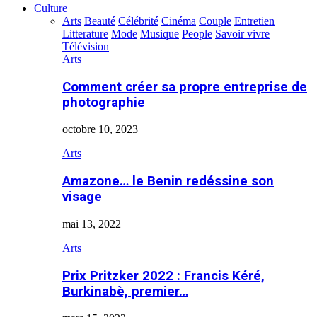
Culture
Arts
Beauté
Célébrité
Cinéma
Couple
Entretien
Litterature
Mode
Musique
People
Savoir vivre
Télévision
Arts
Comment créer sa propre entreprise de
photographie
octobre 10, 2023
Arts
Amazone… le Benin redéssine son
visage
mai 13, 2022
Arts
Prix Pritzker 2022 : Francis Kéré,
Burkinabè, premier…