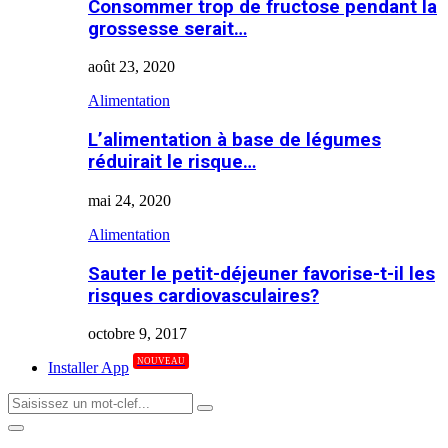
Consommer trop de fructose pendant la
grossesse serait…
août 23, 2020
Alimentation
L’alimentation à base de légumes
réduirait le risque…
mai 24, 2020
Alimentation
Sauter le petit-déjeuner favorise-t-il les
risques cardiovasculaires?
octobre 9, 2017
NOUVEAU
Installer App
Search
Search
for:
Primary