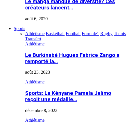
Le manga manque de diversité? Ces
créateurs lancent…
août 6, 2020
Sports
Athlétisme
Basketball
Football
Formule1
Rugby
Tennis
Transfert
Athlétisme
Le Burkinabé Hugues Fabrice Zango a
remporté la…
août 23, 2023
Athlétisme
Sports: La Kényane Pamela Jelimo
reçoit une médaille…
décembre 8, 2022
Athlétisme