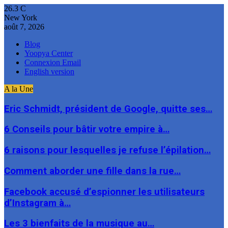
26.3
C
New York
août 7, 2026
Blog
Yoopya Center
Connexion Email
English version
A la Une
Eric Schmidt, président de Google, quitte ses…
6 Conseils pour bâtir votre empire à…
6 raisons pour lesquelles je refuse l’épilation…
Comment aborder une fille dans la rue…
Facebook accusé d’espionner les utilisateurs
d’Instagram à…
Les 3 bienfaits de la musique au…