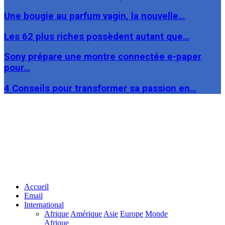
Une bougie au parfum vagin, la nouvelle…
Les 62 plus riches possèdent autant que…
Sony prépare une montre connectée e-paper
pour…
4 Conseils pour transformer sa passion en…
Facebook
Twitter
Linkedin
Accueil
Email
International
Afrique
Amérique
Asie
Europe
Monde
Afrique