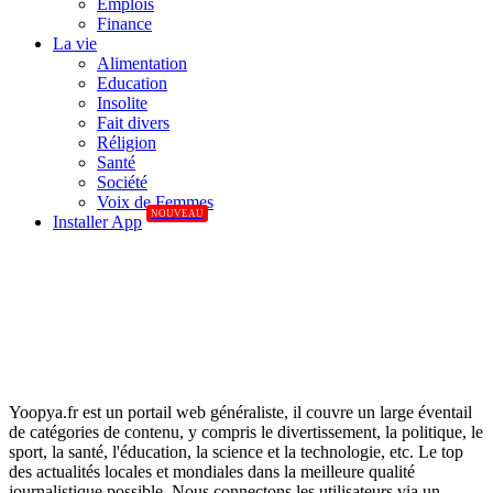
Emplois
Finance
La vie
Alimentation
Education
Insolite
Fait divers
Réligion
Santé
Société
Voix de Femmes
NOUVEAU
Installer App
Yoopya.fr est un portail web généraliste, il couvre un large éventail
de catégories de contenu, y compris le divertissement, la politique, le
sport, la santé, l'éducation, la science et la technologie, etc. Le top
des actualités locales et mondiales dans la meilleure qualité
journalistique possible. Nous connectons les utilisateurs via un