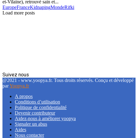
et-Vilaine), retrouvé sain et...
Europe
France
Kidnaping
Monde
Rifki
Load more posts
Suivez nous
Facebook
Twitter
Linkedin
@2021 - www.yoopya.fr. Tous droits réservés. Conçu et développé
par
Yoopya.fr
A propos
Conditions d’utilisation
Politique de confidentialité
Devenir contributeur
Aidez-nous à améliorer yoopya
Signaler un abus
Aides
Nous contacter