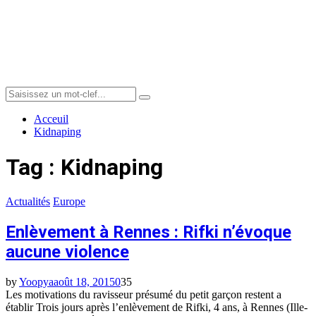
Menu
Search
Search
for:
Acceuil
Kidnaping
Tag : Kidnaping
Actualités
Europe
Enlèvement à Rennes : Rifki n’évoque
aucune violence
by
Yoopya
août 18, 2015
0
35
Les motivations du ravisseur présumé du petit garçon restent a
établir Trois jours après l’enlèvement de Rifki, 4 ans, à Rennes (Ille-