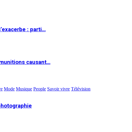
s’exacerbe : parti…
 munitions causant…
re
Mode
Musique
People
Savoir vivre
Télévision
photographie