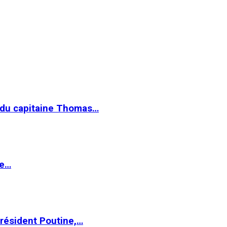
e du capitaine Thomas…
le…
Président Poutine,…