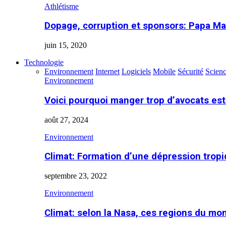
Athlétisme
Dopage, corruption et sponsors: Papa Ma
juin 15, 2020
Technologie
Environnement
Internet
Logiciels
Mobile
Sécurité
Scien
Environnement
Voici pourquoi manger trop d’avocats es
août 27, 2024
Environnement
Climat: Formation d’une dépression tropi
septembre 23, 2022
Environnement
Climat: selon la Nasa, ces regions du m