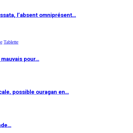
ssata, l’absent omniprésent…
ce
Tablette
t mauvais pour…
cale, possible ouragan en…
onde…