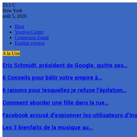
23.1
C
New York
août 5, 2026
Blog
Yoopya Center
Connexion Email
English version
A la Une
Eric Schmidt, président de Google, quitte ses…
6 Conseils pour bâtir votre empire à…
6 raisons pour lesquelles je refuse l’épilation…
Comment aborder une fille dans la rue…
Facebook accusé d’espionner les utilisateurs d’I
Les 3 bienfaits de la musique au…