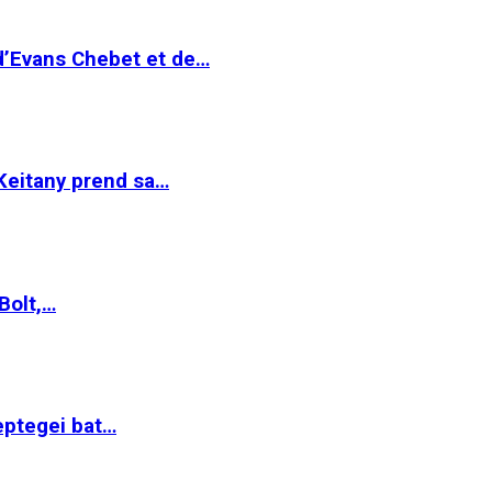
 d’Evans Chebet et de…
Keitany prend sa…
Bolt,…
ptegei bat…