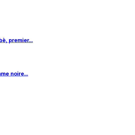
abè, premier…
emme noire…