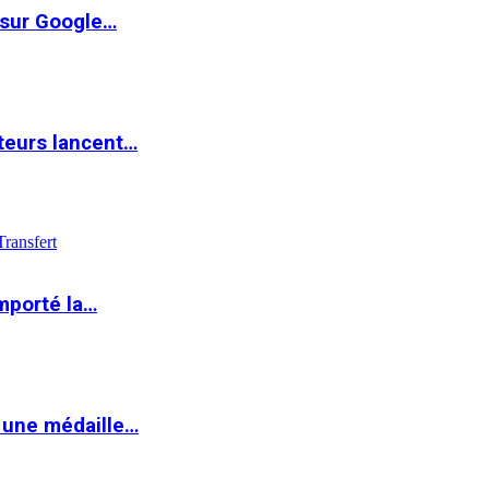
 sur Google…
teurs lancent…
Transfert
mporté la…
 une médaille…