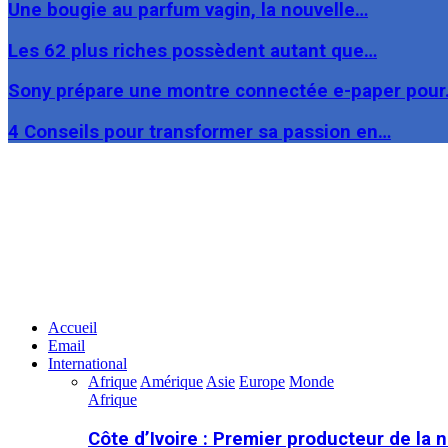
Une bougie au parfum vagin, la nouvelle…
Les 62 plus riches possèdent autant que…
Sony prépare une montre connectée e-paper pou
4 Conseils pour transformer sa passion en…
Facebook
Twitter
Linkedin
Accueil
Email
International
Afrique
Amérique
Asie
Europe
Monde
Afrique
Côte d’Ivoire : Premier producteur de la 