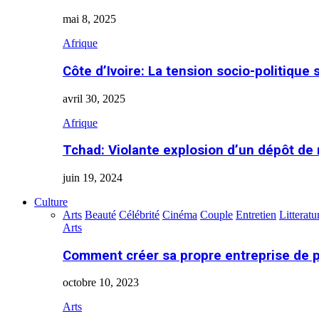
mai 8, 2025
Afrique
Côte d’Ivoire: La tension socio-politique 
avril 30, 2025
Afrique
Tchad: Violante explosion d’un dépôt de
juin 19, 2024
Culture
Arts
Beauté
Célébrité
Cinéma
Couple
Entretien
Litteratu
Arts
Comment créer sa propre entreprise de 
octobre 10, 2023
Arts