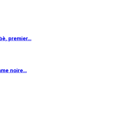
abè, premier…
emme noire…