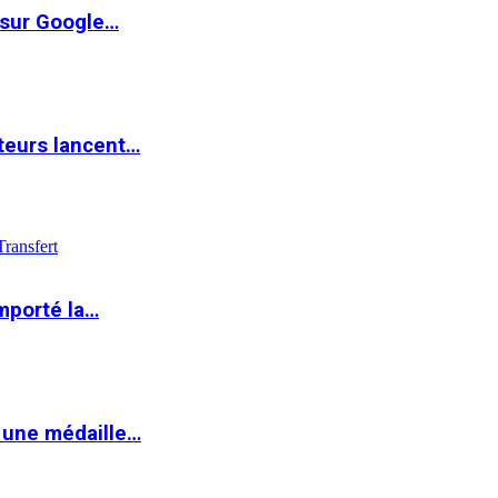
 sur Google…
teurs lancent…
Transfert
mporté la…
 une médaille…