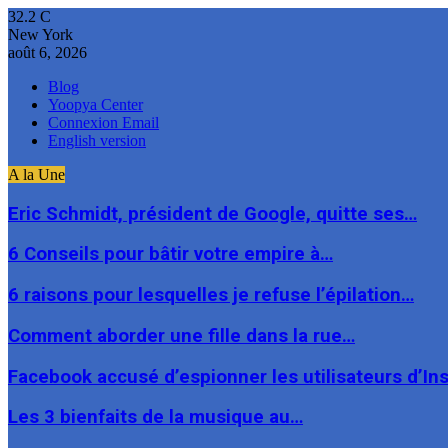
32.2
C
New York
août 6, 2026
Blog
Yoopya Center
Connexion Email
English version
A la Une
Eric Schmidt, président de Google, quitte ses…
6 Conseils pour bâtir votre empire à…
6 raisons pour lesquelles je refuse l’épilation…
Comment aborder une fille dans la rue…
Facebook accusé d’espionner les utilisateurs d’I
Les 3 bienfaits de la musique au…