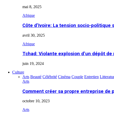
mai 8, 2025
Afrique
Côte d’Ivoire: La tension socio-politique 
avril 30, 2025
Afrique
Tchad: Violante explosion d’un dépôt de
juin 19, 2024
Culture
Arts
Beauté
Célébrité
Cinéma
Couple
Entretien
Litteratu
Arts
Comment créer sa propre entreprise de 
octobre 10, 2023
Arts