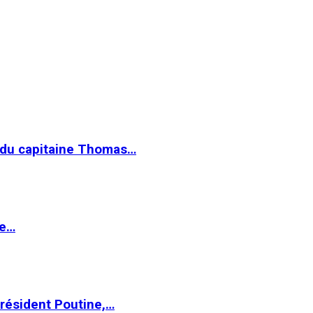
e du capitaine Thomas…
le…
Président Poutine,…