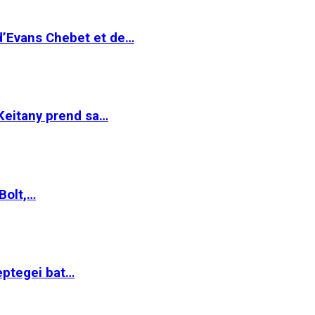
 d’Evans Chebet et de…
Keitany prend sa…
Bolt,…
ptegei bat…