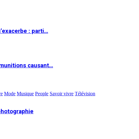
s’exacerbe : parti…
 munitions causant…
re
Mode
Musique
People
Savoir vivre
Télévision
photographie