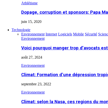
Athlétisme
Dopage, corruption et sponsors: Papa Ma
juin 15, 2020
Technologie
Environnement
Internet
Logiciels
Mobile
Sécurité
Scien
Environnement
Voici pourquoi manger trop d’avocats es
août 27, 2024
Environnement
Climat: Formation d’une dépression tropi
septembre 23, 2022
Environnement
Climat: selon la Nasa, ces regions du m