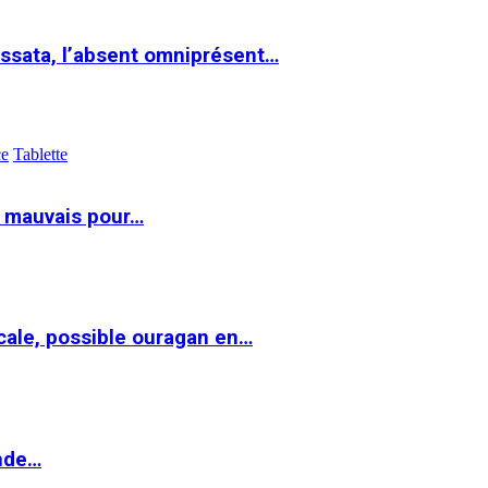
ssata, l’absent omniprésent…
ce
Tablette
t mauvais pour…
cale, possible ouragan en…
onde…