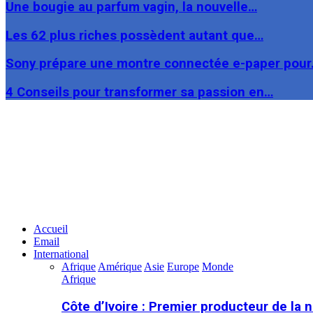
Une bougie au parfum vagin, la nouvelle…
Les 62 plus riches possèdent autant que…
Sony prépare une montre connectée e-paper pou
4 Conseils pour transformer sa passion en…
Facebook
Twitter
Linkedin
Accueil
Email
International
Afrique
Amérique
Asie
Europe
Monde
Afrique
Côte d’Ivoire : Premier producteur de la 