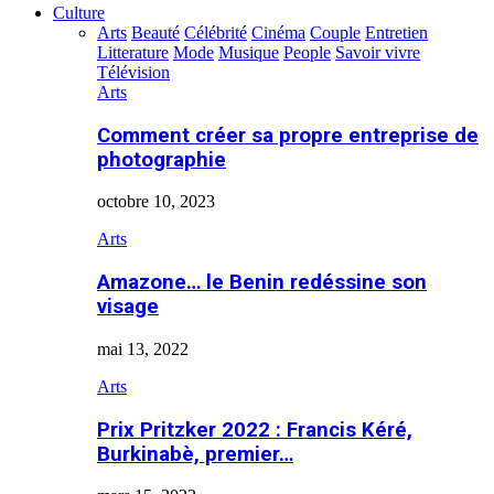
Culture
Arts
Beauté
Célébrité
Cinéma
Couple
Entretien
Litterature
Mode
Musique
People
Savoir vivre
Télévision
Arts
Comment créer sa propre entreprise de
photographie
octobre 10, 2023
Arts
Amazone… le Benin redéssine son
visage
mai 13, 2022
Arts
Prix Pritzker 2022 : Francis Kéré,
Burkinabè, premier…