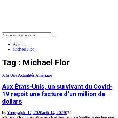
Menu
Search
Search
for:
Acceuil
Michael Flor
Tag : Michael Flor
A la Une
Actualités
Amérique
Aux États-Unis, un survivant du Covid-
19 reçoit une facture d’un million de
dollars
by
Yoopya
juin 17, 2020
août 14, 2023
0
32
Michael Flor, hospitalisé pendant deux mois à Seattle, a déclaré que