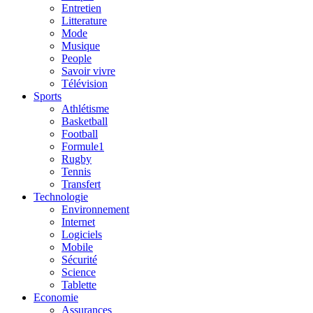
Entretien
Litterature
Mode
Musique
People
Savoir vivre
Télévision
Sports
Athlétisme
Basketball
Football
Formule1
Rugby
Tennis
Transfert
Technologie
Environnement
Internet
Logiciels
Mobile
Sécurité
Science
Tablette
Economie
Assurances