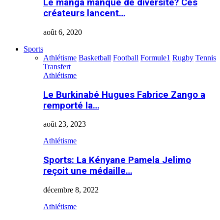
Le manga manque de diversité? Ces
créateurs lancent…
août 6, 2020
Sports
Athlétisme
Basketball
Football
Formule1
Rugby
Tennis
Transfert
Athlétisme
Le Burkinabé Hugues Fabrice Zango a
remporté la…
août 23, 2023
Athlétisme
Sports: La Kényane Pamela Jelimo
reçoit une médaille…
décembre 8, 2022
Athlétisme