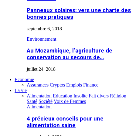
Panneaux solaires: vers une charte des
bonnes pratiques
septembre 6, 2018
Environnement
Au Mozambique, l’agriculture de
conservation au secours de…
juillet 24, 2018
Economie
Assurances
Cryptos
Emplois
Finance
La vie
Alimentation
Education
Insolite
Fait divers
Réligion
Santé
Société
Voix de Femmes
Alimentation
4 précieux conseils pour une
alimentation saine