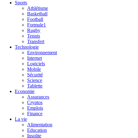
Sports
Athlétisme
Basketball
Football
Formule1
Rugby
Tennis
Transfert
Technologie
Environnement
Internet
Logiciels
Mobile
Sécurité
Science
Tablette
Economie
Assurances
Cryptos
Emplois
Finance
La vie
Alimentation
Education
Insolite