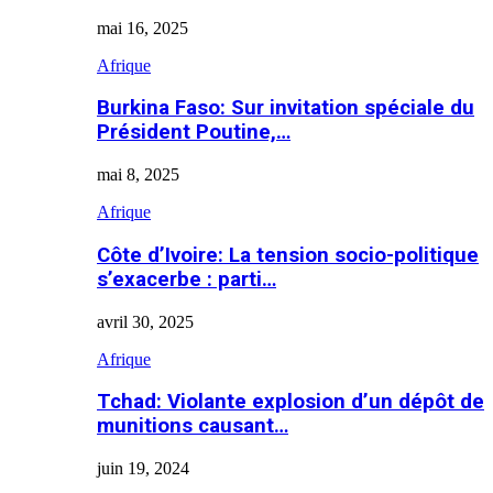
mai 16, 2025
Afrique
Burkina Faso: Sur invitation spéciale du
Président Poutine,…
mai 8, 2025
Afrique
Côte d’Ivoire: La tension socio-politique
s’exacerbe : parti…
avril 30, 2025
Afrique
Tchad: Violante explosion d’un dépôt de
munitions causant…
juin 19, 2024