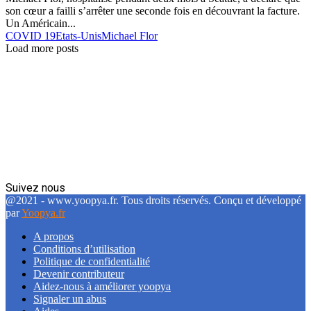
son cœur a failli s’arrêter une seconde fois en découvrant la facture.
Un Américain...
COVID 19
Etats-Unis
Michael Flor
Load more posts
Suivez nous
Facebook
Twitter
Linkedin
@2021 - www.yoopya.fr. Tous droits réservés. Conçu et développé
par
Yoopya.fr
A propos
Conditions d’utilisation
Politique de confidentialité
Devenir contributeur
Aidez-nous à améliorer yoopya
Signaler un abus