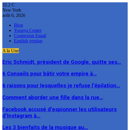
32.2
C
New York
août 6, 2026
Blog
Yoopya Center
Connexion Email
English version
A la Une
Eric Schmidt, président de Google, quitte ses…
6 Conseils pour bâtir votre empire à…
6 raisons pour lesquelles je refuse l’épilation…
Comment aborder une fille dans la rue…
Facebook accusé d’espionner les utilisateurs
d’Instagram à…
Les 3 bienfaits de la musique au…