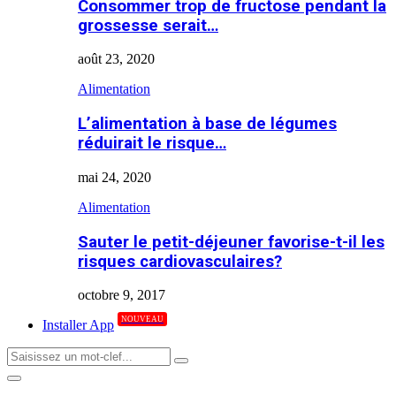
Consommer trop de fructose pendant la
grossesse serait…
août 23, 2020
Alimentation
L’alimentation à base de légumes
réduirait le risque…
mai 24, 2020
Alimentation
Sauter le petit-déjeuner favorise-t-il les
risques cardiovasculaires?
octobre 9, 2017
NOUVEAU
Installer App
Search
Search
for:
Primary