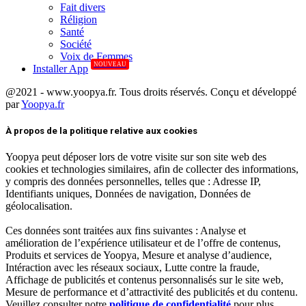
Fait divers
Réligion
Santé
Société
Voix de Femmes
NOUVEAU
Installer App
@2021 - www.yoopya.fr. Tous droits réservés. Conçu et développé
par
Yoopya.fr
Facebook
Twitter
Linkedin
À propos de la politique relative aux cookies
Yoopya peut déposer lors de votre visite sur son site web des
cookies et technologies similaires, afin de collecter des informations,
y compris des données personnelles, telles que : Adresse IP,
Identifiants uniques, Données de navigation, Données de
géolocalisation.
Ces données sont traitées aux fins suivantes : Analyse et
amélioration de l’expérience utilisateur et de l’offre de contenus,
Produits et services de Yoopya, Mesure et analyse d’audience,
Intéraction avec les réseaux sociaux, Lutte contre la fraude,
Affichage de publicités et contenus personnalisés sur le site web,
Mesure de performance et d’attractivité des publicités et du contenu.
Veuillez consulter notre
politique de confidentialité
pour plus