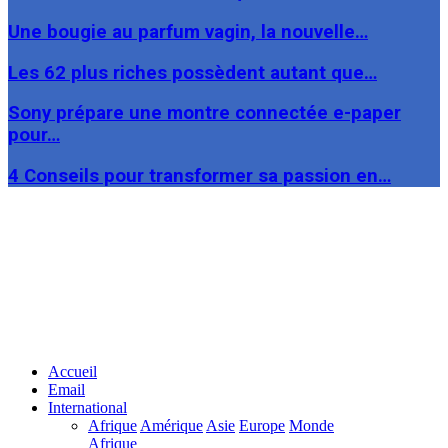
Une bougie au parfum vagin, la nouvelle…
Les 62 plus riches possèdent autant que…
Sony prépare une montre connectée e-paper
pour…
4 Conseils pour transformer sa passion en…
Facebook
Twitter
Linkedin
Accueil
Email
International
Afrique
Amérique
Asie
Europe
Monde
Afrique