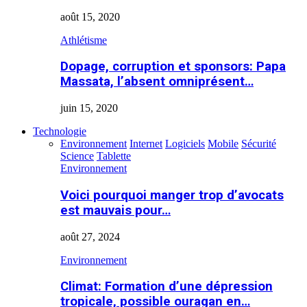
août 15, 2020
Athlétisme
Dopage, corruption et sponsors: Papa
Massata, l’absent omniprésent…
juin 15, 2020
Technologie
Environnement
Internet
Logiciels
Mobile
Sécurité
Science
Tablette
Environnement
Voici pourquoi manger trop d’avocats
est mauvais pour…
août 27, 2024
Environnement
Climat: Formation d’une dépression
tropicale, possible ouragan en…