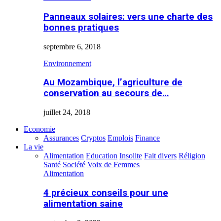
Panneaux solaires: vers une charte des
bonnes pratiques
septembre 6, 2018
Environnement
Au Mozambique, l’agriculture de
conservation au secours de…
juillet 24, 2018
Economie
Assurances
Cryptos
Emplois
Finance
La vie
Alimentation
Education
Insolite
Fait divers
Réligion
Santé
Société
Voix de Femmes
Alimentation
4 précieux conseils pour une
alimentation saine