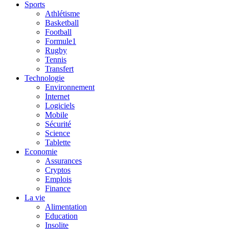
Sports
Athlétisme
Basketball
Football
Formule1
Rugby
Tennis
Transfert
Technologie
Environnement
Internet
Logiciels
Mobile
Sécurité
Science
Tablette
Economie
Assurances
Cryptos
Emplois
Finance
La vie
Alimentation
Education
Insolite