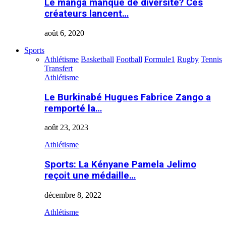
Le manga manque de diversité? Ces
créateurs lancent…
août 6, 2020
Sports
Athlétisme
Basketball
Football
Formule1
Rugby
Tennis
Transfert
Athlétisme
Le Burkinabé Hugues Fabrice Zango a
remporté la…
août 23, 2023
Athlétisme
Sports: La Kényane Pamela Jelimo
reçoit une médaille…
décembre 8, 2022
Athlétisme