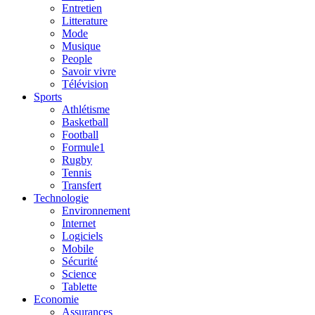
Entretien
Litterature
Mode
Musique
People
Savoir vivre
Télévision
Sports
Athlétisme
Basketball
Football
Formule1
Rugby
Tennis
Transfert
Technologie
Environnement
Internet
Logiciels
Mobile
Sécurité
Science
Tablette
Economie
Assurances