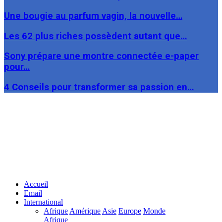
Une bougie au parfum vagin, la nouvelle…
Les 62 plus riches possèdent autant que…
Sony prépare une montre connectée e-paper
pour…
4 Conseils pour transformer sa passion en…
Facebook
Twitter
Linkedin
Accueil
Email
International
Afrique
Amérique
Asie
Europe
Monde
Afrique