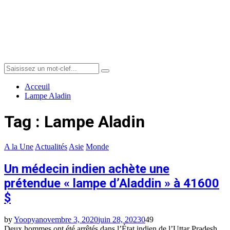
Menu
Search
Search
for:
Acceuil
Lampe Aladin
Tag : Lampe Aladin
A la Une
Actualités
Asie
Monde
Un médecin indien achète une
prétendue « lampe d’Aladdin » à 41600
$
by
Yoopya
novembre 3, 2020
juin 28, 2023
0
49
Deux hommes ont été arrêtés dans l’État indien de l’Uttar Pradesh