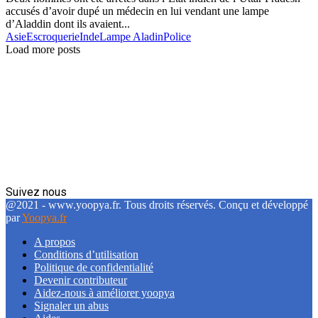
accusés d’avoir dupé un médecin en lui vendant une lampe
d’Aladdin dont ils avaient...
Asie
Escroquerie
Inde
Lampe Aladin
Police
Load more posts
Suivez nous
Facebook
Twitter
Linkedin
@2021 - www.yoopya.fr. Tous droits réservés. Conçu et développé
par
Yoopya.fr
A propos
Conditions d’utilisation
Politique de confidentialité
Devenir contributeur
Aidez-nous à améliorer yoopya
Signaler un abus