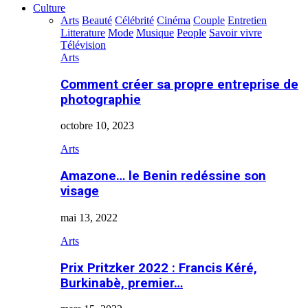
Culture
Arts
Beauté
Célébrité
Cinéma
Couple
Entretien
Litterature
Mode
Musique
People
Savoir vivre
Télévision
Arts
Comment créer sa propre entreprise de
photographie
octobre 10, 2023
Arts
Amazone… le Benin redéssine son
visage
mai 13, 2022
Arts
Prix Pritzker 2022 : Francis Kéré,
Burkinabè, premier…