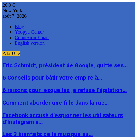
26.3
C
New York
août 7, 2026
Blog
Yoopya Center
Connexion Email
English version
A la Une
Eric Schmidt, président de Google, quitte ses…
6 Conseils pour bâtir votre empire à…
6 raisons pour lesquelles je refuse l’épilation…
Comment aborder une fille dans la rue…
Facebook accusé d’espionner les utilisateurs
d’Instagram à…
Les 3 bienfaits de la musique au…