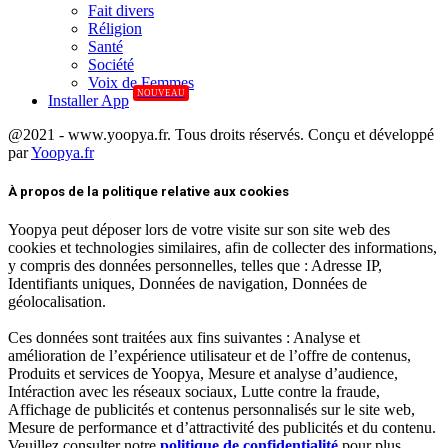
Fait divers
Réligion
Santé
Société
Voix de Femmes
NOUVEAU
Installer App
@2021 - www.yoopya.fr. Tous droits réservés. Conçu et développé
par
Yoopya.fr
Facebook
Twitter
Linkedin
À propos de la politique relative aux cookies
Yoopya peut déposer lors de votre visite sur son site web des
cookies et technologies similaires, afin de collecter des informations,
y compris des données personnelles, telles que : Adresse IP,
Identifiants uniques, Données de navigation, Données de
géolocalisation.
Ces données sont traitées aux fins suivantes : Analyse et
amélioration de l’expérience utilisateur et de l’offre de contenus,
Produits et services de Yoopya, Mesure et analyse d’audience,
Intéraction avec les réseaux sociaux, Lutte contre la fraude,
Affichage de publicités et contenus personnalisés sur le site web,
Mesure de performance et d’attractivité des publicités et du contenu.
Veuillez consulter notre
politique de confidentialité
pour plus