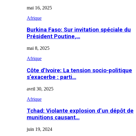
mai 16, 2025
Afrique
Burkina Faso: Sur invitation spéciale du
Président Poutine,…
mai 8, 2025
Afrique
Côte d’Ivoire: La tension socio-politique
s’exacerbe : parti…
avril 30, 2025
Afrique
Tchad: Violante explosion d’un dépôt de
munitions causant…
juin 19, 2024