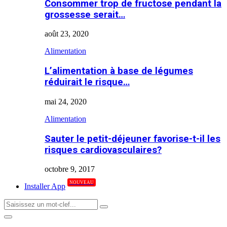
Consommer trop de fructose pendant la
grossesse serait…
août 23, 2020
Alimentation
L’alimentation à base de légumes
réduirait le risque…
mai 24, 2020
Alimentation
Sauter le petit-déjeuner favorise-t-il les
risques cardiovasculaires?
octobre 9, 2017
NOUVEAU
Installer App
Search
Search
for:
Primary