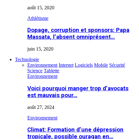
août 15, 2020
Athlétisme
Dopage, corruption et sponsors: Papa
Massata, l’absent omniprésent…
juin 15, 2020
Technologie
Environnement
Internet
Logiciels
Mobile
Sécurité
Science
Tablette
Environnement
Voici pourquoi manger trop d’avocats
est mauvais pour…
août 27, 2024
Environnement
Climat: Formation d’une dépression
tropicale, possible ouragan en…