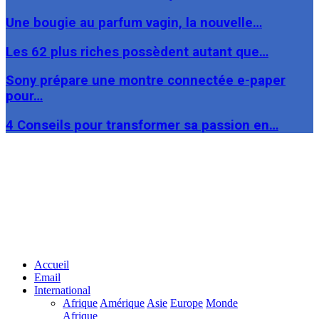
Une bougie au parfum vagin, la nouvelle…
Les 62 plus riches possèdent autant que…
Sony prépare une montre connectée e-paper
pour…
4 Conseils pour transformer sa passion en…
Facebook
Twitter
Linkedin
Accueil
Email
International
Afrique
Amérique
Asie
Europe
Monde
Afrique