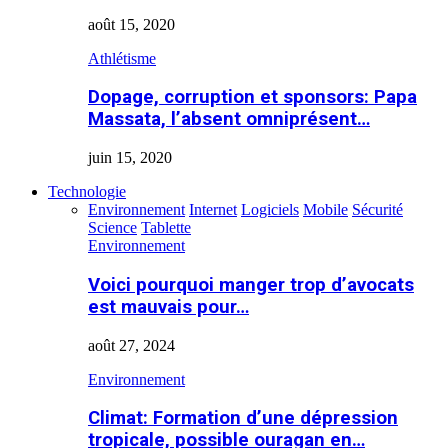
août 15, 2020
Athlétisme
Dopage, corruption et sponsors: Papa
Massata, l’absent omniprésent…
juin 15, 2020
Technologie
Environnement
Internet
Logiciels
Mobile
Sécurité
Science
Tablette
Environnement
Voici pourquoi manger trop d’avocats
est mauvais pour…
août 27, 2024
Environnement
Climat: Formation d’une dépression
tropicale, possible ouragan en…