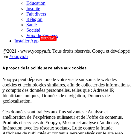
Education
Insolite
Fait divers
Réligion
Santé
Société
Voix de Femmes
NOUVEAU
Installer App
@2021 - www.yoopya.fr. Tous droits réservés. Conçu et développé
par
Yoopya.fr
Facebook
Twitter
Linkedin
À propos de la politique relative aux cookies
Yoopya peut déposer lors de votre visite sur son site web des
cookies et technologies similaires, afin de collecter des informations,
y compris des données personnelles, telles que : Adresse IP,
Identifiants uniques, Données de navigation, Données de
géolocalisation.
Ces données sont traitées aux fins suivantes : Analyse et
amélioration de l’expérience utilisateur et de l’offre de contenus,
Produits et services de Yoopya, Mesure et analyse d’audience,
Intéraction avec les réseaux sociaux, Lutte contre la fraude,
Affichage de publicités et contenus personnalisés sur le site web,