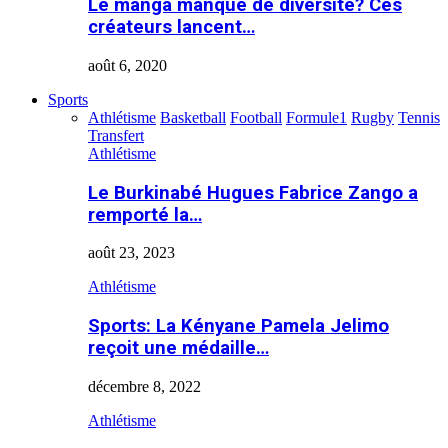
Le manga manque de diversité? Ces
créateurs lancent…
août 6, 2020
Sports
Athlétisme
Basketball
Football
Formule1
Rugby
Tennis
Transfert
Athlétisme
Le Burkinabé Hugues Fabrice Zango a
remporté la…
août 23, 2023
Athlétisme
Sports: La Kényane Pamela Jelimo
reçoit une médaille…
décembre 8, 2022
Athlétisme