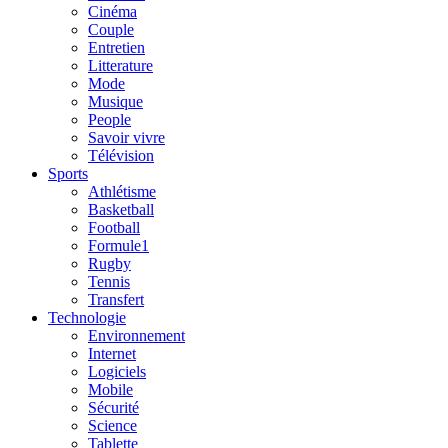
Cinéma
Couple
Entretien
Litterature
Mode
Musique
People
Savoir vivre
Télévision
Sports
Athlétisme
Basketball
Football
Formule1
Rugby
Tennis
Transfert
Technologie
Environnement
Internet
Logiciels
Mobile
Sécurité
Science
Tablette