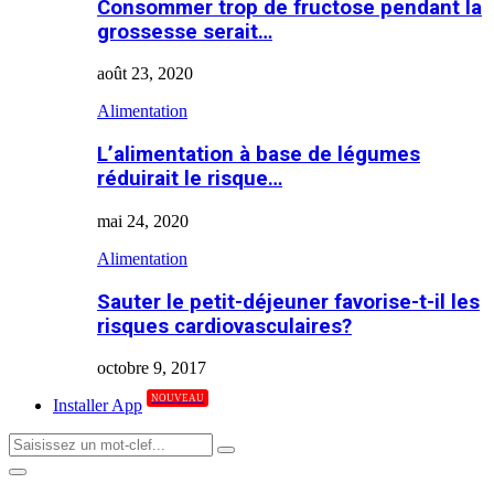
Consommer trop de fructose pendant la
grossesse serait…
août 23, 2020
Alimentation
L’alimentation à base de légumes
réduirait le risque…
mai 24, 2020
Alimentation
Sauter le petit-déjeuner favorise-t-il les
risques cardiovasculaires?
octobre 9, 2017
NOUVEAU
Installer App
Search
Search
for:
Primary