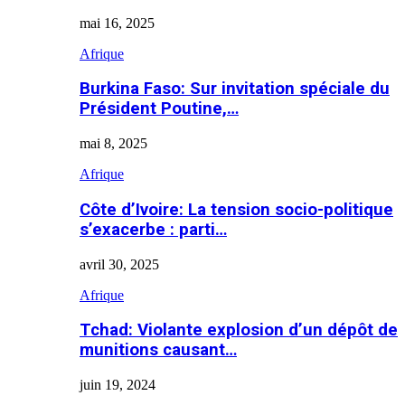
mai 16, 2025
Afrique
Burkina Faso: Sur invitation spéciale du
Président Poutine,…
mai 8, 2025
Afrique
Côte d’Ivoire: La tension socio-politique
s’exacerbe : parti…
avril 30, 2025
Afrique
Tchad: Violante explosion d’un dépôt de
munitions causant…
juin 19, 2024