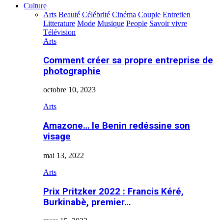
Culture
Arts
Beauté
Célébrité
Cinéma
Couple
Entretien
Litterature
Mode
Musique
People
Savoir vivre
Télévision
Arts
Comment créer sa propre entreprise de
photographie
octobre 10, 2023
Arts
Amazone… le Benin redéssine son
visage
mai 13, 2022
Arts
Prix Pritzker 2022 : Francis Kéré,
Burkinabè, premier…