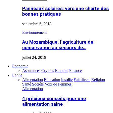
Panneaux solaires: vers une charte des
bonnes pratiques
septembre 6, 2018
Environnement
Au Mozambique, l’agriculture de
conservation au secours de…
juillet 24, 2018
Economie
Assurances
Cryptos
Emplois
Finance
La vie
Alimentation
Education
Insolite
Fait divers
Réligion
Santé
Société
Voix de Femmes
Alimentation
4 précieux conseils pour une
alimentation saine