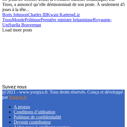
Truss, a annoncé qu’elle démissionnait de son poste. À seulement 45
jours à la tête...
Boris Johnson
Charles III
Kwasi Karteng
Liz
Truss
Monde
Politique
Première ministre britannique
Royaume-
Uni
Suella Braverman
Load more posts
Suivez nous
Facebook
Twitter
Linkedin
@2021 - www.yoopya.fr. Tous droits réservés. Conçu et développé
par
Yoopya.fr
A propos
Conditions d’utilisation
Politique de confidentialité
Devenir contributeur