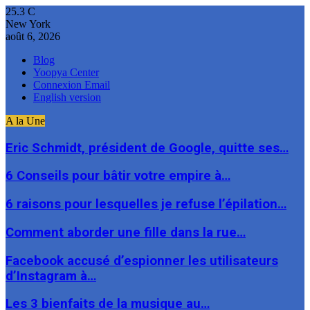
25.3
C
New York
août 6, 2026
Blog
Yoopya Center
Connexion Email
English version
A la Une
Eric Schmidt, président de Google, quitte ses…
6 Conseils pour bâtir votre empire à…
6 raisons pour lesquelles je refuse l’épilation…
Comment aborder une fille dans la rue…
Facebook accusé d’espionner les utilisateurs
d’Instagram à…
Les 3 bienfaits de la musique au…