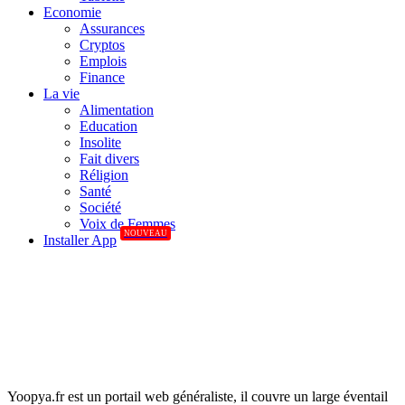
Economie
Assurances
Cryptos
Emplois
Finance
La vie
Alimentation
Education
Insolite
Fait divers
Réligion
Santé
Société
Voix de Femmes
NOUVEAU
Installer App
Yoopya.fr est un portail web généraliste, il couvre un large éventail