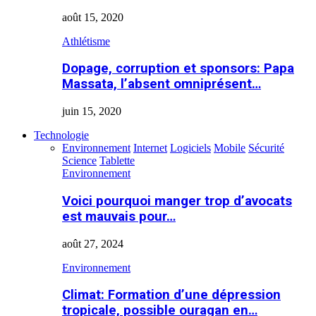
août 15, 2020
Athlétisme
Dopage, corruption et sponsors: Papa
Massata, l’absent omniprésent…
juin 15, 2020
Technologie
Environnement
Internet
Logiciels
Mobile
Sécurité
Science
Tablette
Environnement
Voici pourquoi manger trop d’avocats
est mauvais pour…
août 27, 2024
Environnement
Climat: Formation d’une dépression
tropicale, possible ouragan en…