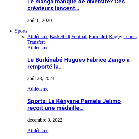
Le manga manque de diversité? Ces
créateurs lancent…
août 6, 2020
Sports
Athlétisme
Basketball
Football
Formule1
Rugby
Tennis
Transfert
Athlétisme
Le Burkinabé Hugues Fabrice Zango a
remporté la…
août 23, 2023
Athlétisme
Sports: La Kényane Pamela Jelimo
reçoit une médaille…
décembre 8, 2022
Athlétisme