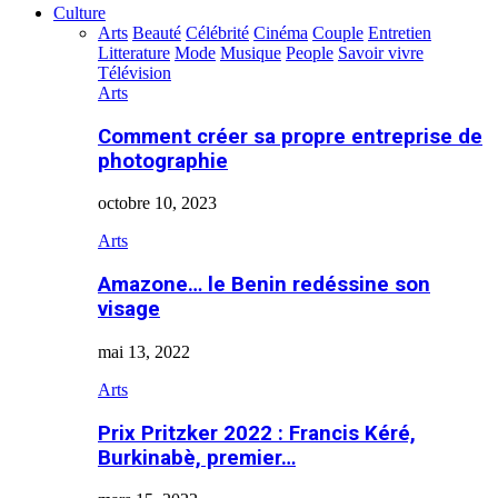
Culture
Arts
Beauté
Célébrité
Cinéma
Couple
Entretien
Litterature
Mode
Musique
People
Savoir vivre
Télévision
Arts
Comment créer sa propre entreprise de
photographie
octobre 10, 2023
Arts
Amazone… le Benin redéssine son
visage
mai 13, 2022
Arts
Prix Pritzker 2022 : Francis Kéré,
Burkinabè, premier…