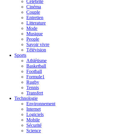
Célébrité
Cinéma
Couple
Entretien
Litterature
Mode
Musique
People
Savoir vivre
Télévision
Sports
Athlétisme
Basketball
Football
Formule1
Rugby
Tennis
Transfert
Technologie
Environnement
Internet
Logiciels
Mobile
Sécurité
Science