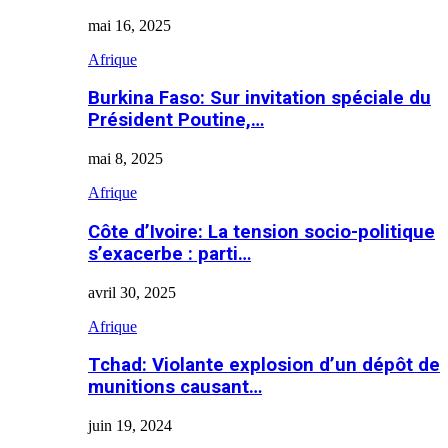
mai 16, 2025
Afrique
Burkina Faso: Sur invitation spéciale du
Président Poutine,…
mai 8, 2025
Afrique
Côte d’Ivoire: La tension socio-politique
s’exacerbe : parti…
avril 30, 2025
Afrique
Tchad: Violante explosion d’un dépôt de
munitions causant…
juin 19, 2024