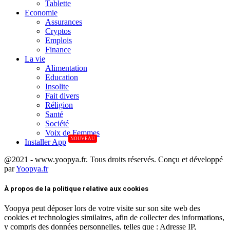
Tablette
Economie
Assurances
Cryptos
Emplois
Finance
La vie
Alimentation
Education
Insolite
Fait divers
Réligion
Santé
Société
Voix de Femmes
NOUVEAU
Installer App
@2021 - www.yoopya.fr. Tous droits réservés. Conçu et développé
par
Yoopya.fr
Facebook
Twitter
Linkedin
À propos de la politique relative aux cookies
Yoopya peut déposer lors de votre visite sur son site web des
cookies et technologies similaires, afin de collecter des informations,
y compris des données personnelles, telles que : Adresse IP,