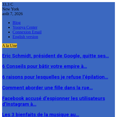
33.3
C
New York
août 7, 2026
Blog
Yoopya Center
Connexion Email
English version
A la Une
Eric Schmidt, président de Google, quitte ses…
6 Conseils pour bâtir votre empire à…
6 raisons pour lesquelles je refuse l’épilation…
Comment aborder une fille dans la rue…
Facebook accusé d’espionner les utilisateurs
d’Instagram à…
Les 3 bienfaits de la musique au…