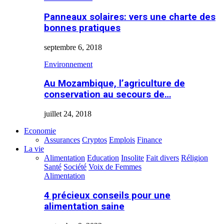
Panneaux solaires: vers une charte des
bonnes pratiques
septembre 6, 2018
Environnement
Au Mozambique, l’agriculture de
conservation au secours de…
juillet 24, 2018
Economie
Assurances
Cryptos
Emplois
Finance
La vie
Alimentation
Education
Insolite
Fait divers
Réligion
Santé
Société
Voix de Femmes
Alimentation
4 précieux conseils pour une
alimentation saine