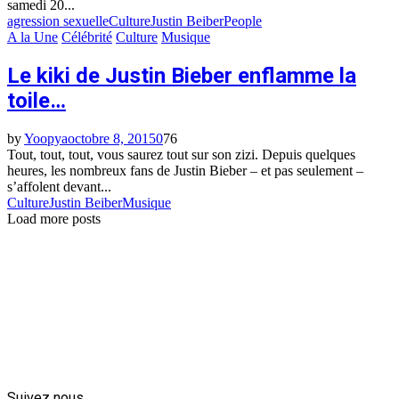
samedi 20...
agression sexuelle
Culture
Justin Beiber
People
A la Une
Célébrité
Culture
Musique
Le kiki de Justin Bieber enflamme la
toile…
by
Yoopya
octobre 8, 2015
0
76
Tout, tout, tout, vous saurez tout sur son zizi. Depuis quelques
heures, les nombreux fans de Justin Bieber – et pas seulement –
s’affolent devant...
Culture
Justin Beiber
Musique
Load more posts
Suivez nous