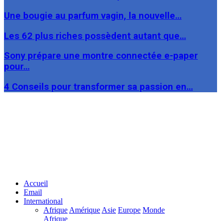
Une bougie au parfum vagin, la nouvelle…
Les 62 plus riches possèdent autant que…
Sony prépare une montre connectée e-paper
pour…
4 Conseils pour transformer sa passion en…
Facebook
Twitter
Linkedin
Accueil
Email
International
Afrique
Amérique
Asie
Europe
Monde
Afrique