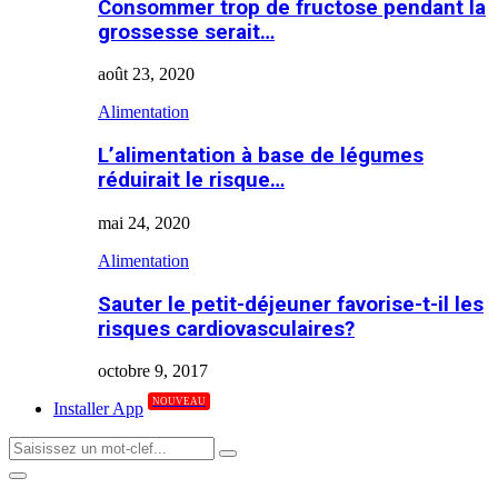
Consommer trop de fructose pendant la
grossesse serait…
août 23, 2020
Alimentation
L’alimentation à base de légumes
réduirait le risque…
mai 24, 2020
Alimentation
Sauter le petit-déjeuner favorise-t-il les
risques cardiovasculaires?
octobre 9, 2017
NOUVEAU
Installer App
Search
Search
for:
Primary