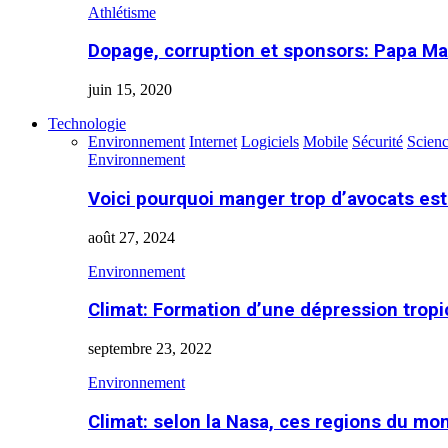
Athlétisme
Dopage, corruption et sponsors: Papa Ma
juin 15, 2020
Technologie
Environnement
Internet
Logiciels
Mobile
Sécurité
Scien
Environnement
Voici pourquoi manger trop d’avocats es
août 27, 2024
Environnement
Climat: Formation d’une dépression tropi
septembre 23, 2022
Environnement
Climat: selon la Nasa, ces regions du m