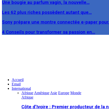
Une bougie au parfum vagin, la nouvelle…
Les 62 plus riches possèdent autant que…
Sony prépare une montre connectée e-paper pou
4 Conseils pour transformer sa passion en…
Facebook
Twitter
Linkedin
Accueil
Email
International
Afrique
Amérique
Asie
Europe
Monde
Afrique
Côte d’Ivoire : Premier producteur de la 