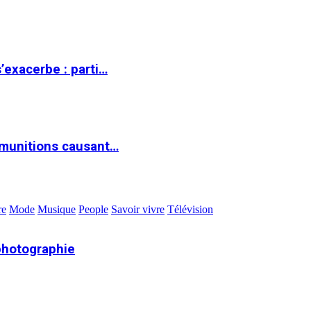
s’exacerbe : parti…
 munitions causant…
re
Mode
Musique
People
Savoir vivre
Télévision
photographie