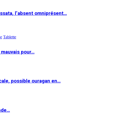
ssata, l’absent omniprésent…
ce
Tablette
t mauvais pour…
cale, possible ouragan en…
onde…