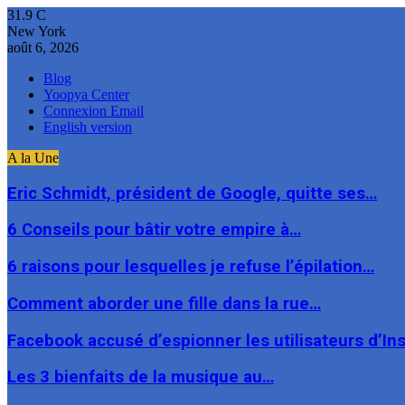
31.9
C
New York
août 6, 2026
Blog
Yoopya Center
Connexion Email
English version
A la Une
Eric Schmidt, président de Google, quitte ses…
6 Conseils pour bâtir votre empire à…
6 raisons pour lesquelles je refuse l’épilation…
Comment aborder une fille dans la rue…
Facebook accusé d’espionner les utilisateurs d’I
Les 3 bienfaits de la musique au…