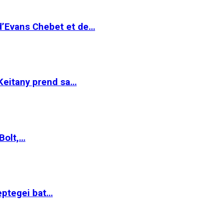
 d’Evans Chebet et de…
Keitany prend sa…
Bolt,…
ptegei bat…