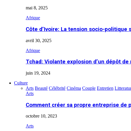
mai 8, 2025
Afrique
Côte d’Ivoire: La tension socio-politique 
avril 30, 2025
Afrique
Tchad: Violante explosion d’un dépôt de
juin 19, 2024
Culture
Arts
Beauté
Célébrité
Cinéma
Couple
Entretien
Litteratu
Arts
Comment créer sa propre entreprise de 
octobre 10, 2023
Arts