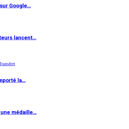
 sur Google…
teurs lancent…
Transfert
mporté la…
 une médaille…