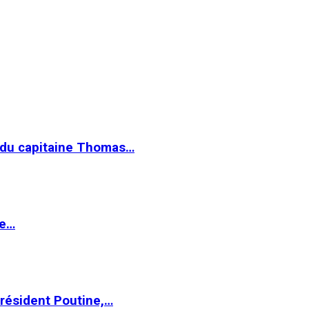
e du capitaine Thomas…
le…
Président Poutine,…