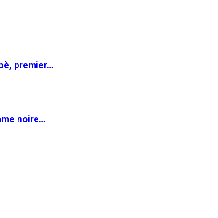
abè, premier…
emme noire…