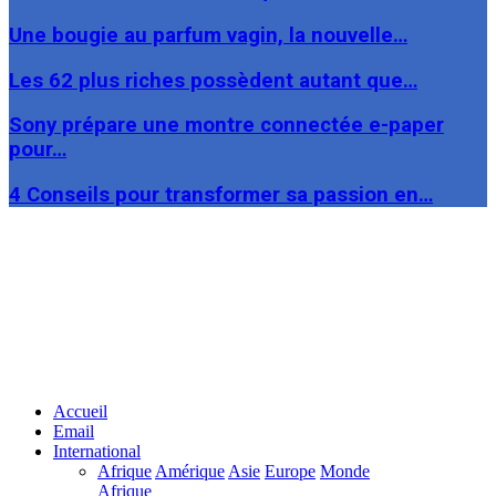
Une bougie au parfum vagin, la nouvelle…
Les 62 plus riches possèdent autant que…
Sony prépare une montre connectée e-paper
pour…
4 Conseils pour transformer sa passion en…
Facebook
Twitter
Linkedin
Accueil
Email
International
Afrique
Amérique
Asie
Europe
Monde
Afrique