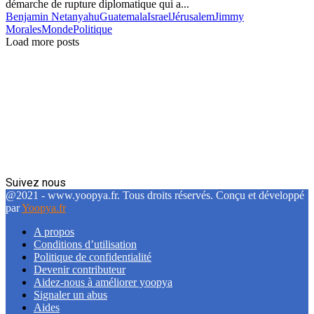
démarche de rupture diplomatique qui a...
Benjamin Netanyahu
Guatemala
Israel
Jérusalem
Jimmy
Morales
Monde
Politique
Load more posts
Suivez nous
Facebook
Twitter
Linkedin
@2021 - www.yoopya.fr. Tous droits réservés. Conçu et développé
par
Yoopya.fr
A propos
Conditions d’utilisation
Politique de confidentialité
Devenir contributeur
Aidez-nous à améliorer yoopya
Signaler un abus
Aides