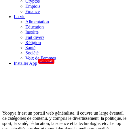
Cryptos
Emplois
Finance
La vie
Alimentation
Education
Insolite
Fait divers
Réligion
Santé
Société
Voix de Femmes
NOUVEAU
Installer App
Yoopya.fr est un portail web généraliste, il couvre un large éventail
de catégories de contenu, y compris le divertissement, la politique, le
sport, la santé, l'éducation, la science et la technologie, etc. Le top
des actualités locales et mondiales dans la meilleure qualité