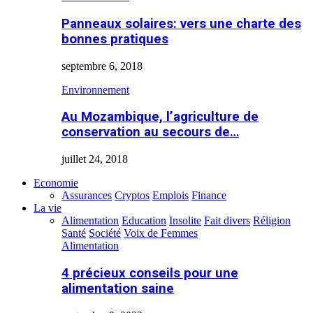
Panneaux solaires: vers une charte des
bonnes pratiques
septembre 6, 2018
Environnement
Au Mozambique, l’agriculture de
conservation au secours de…
juillet 24, 2018
Economie
Assurances
Cryptos
Emplois
Finance
La vie
Alimentation
Education
Insolite
Fait divers
Réligion
Santé
Société
Voix de Femmes
Alimentation
4 précieux conseils pour une
alimentation saine