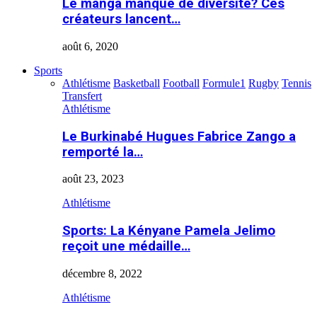
Le manga manque de diversité? Ces
créateurs lancent…
août 6, 2020
Sports
Athlétisme
Basketball
Football
Formule1
Rugby
Tennis
Transfert
Athlétisme
Le Burkinabé Hugues Fabrice Zango a
remporté la…
août 23, 2023
Athlétisme
Sports: La Kényane Pamela Jelimo
reçoit une médaille…
décembre 8, 2022
Athlétisme