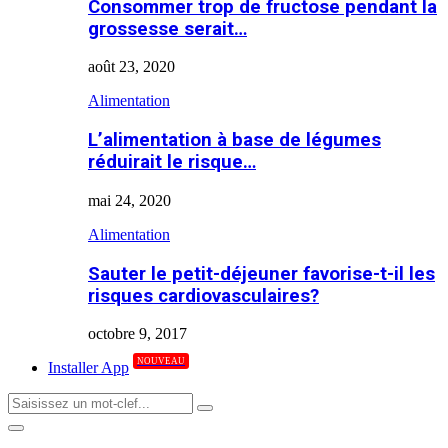
Consommer trop de fructose pendant la
grossesse serait…
août 23, 2020
Alimentation
L’alimentation à base de légumes
réduirait le risque…
mai 24, 2020
Alimentation
Sauter le petit-déjeuner favorise-t-il les
risques cardiovasculaires?
octobre 9, 2017
NOUVEAU
Installer App
Search
Search
for:
Primary