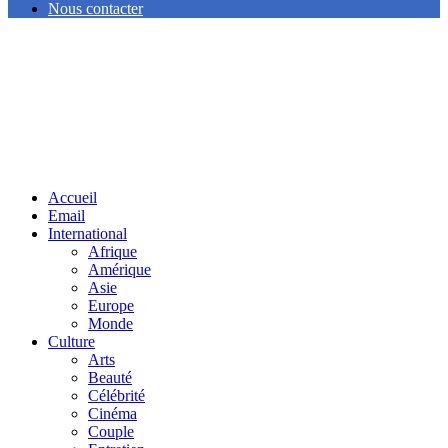
Nous contacter
Facebook
Twitter
Linkedin
Accueil
Email
International
Afrique
Amérique
Asie
Europe
Monde
Culture
Arts
Beauté
Célébrité
Cinéma
Couple