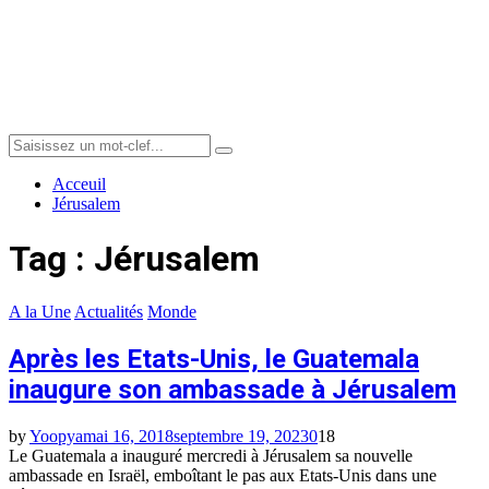
Menu
Search
Search
for:
Acceuil
Jérusalem
Tag : Jérusalem
A la Une
Actualités
Monde
Après les Etats-Unis, le Guatemala
inaugure son ambassade à Jérusalem
by
Yoopya
mai 16, 2018
septembre 19, 2023
0
18
Le Guatemala a inauguré mercredi à Jérusalem sa nouvelle
ambassade en Israël, emboîtant le pas aux Etats-Unis dans une