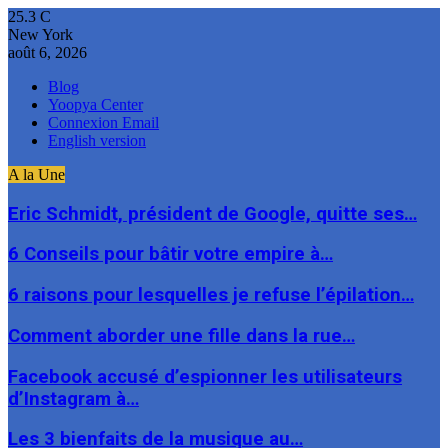
25.3
C
New York
août 6, 2026
Blog
Yoopya Center
Connexion Email
English version
A la Une
Eric Schmidt, président de Google, quitte ses…
6 Conseils pour bâtir votre empire à…
6 raisons pour lesquelles je refuse l’épilation…
Comment aborder une fille dans la rue…
Facebook accusé d’espionner les utilisateurs
d’Instagram à…
Les 3 bienfaits de la musique au…