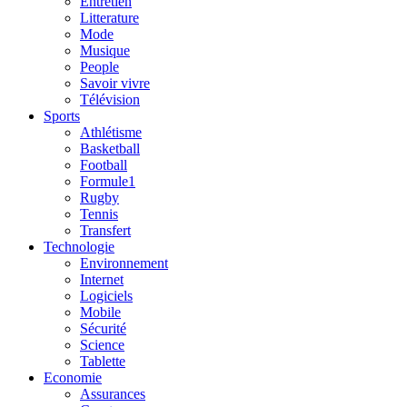
Entretien
Litterature
Mode
Musique
People
Savoir vivre
Télévision
Sports
Athlétisme
Basketball
Football
Formule1
Rugby
Tennis
Transfert
Technologie
Environnement
Internet
Logiciels
Mobile
Sécurité
Science
Tablette
Economie
Assurances