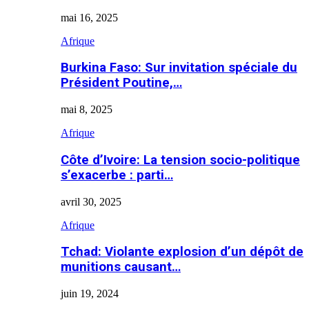
mai 16, 2025
Afrique
Burkina Faso: Sur invitation spéciale du
Président Poutine,…
mai 8, 2025
Afrique
Côte d’Ivoire: La tension socio-politique
s’exacerbe : parti…
avril 30, 2025
Afrique
Tchad: Violante explosion d’un dépôt de
munitions causant…
juin 19, 2024