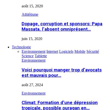
août 15, 2020
Athlétisme
Dopage, corruption et sponsors: Papa
Massata, l’absent omniprésent…
juin 15, 2020
Technologie
Environnement
Internet
Logiciels
Mobile
Sécurité
Science
Tablette
Environnement
Voici pourquoi manger trop d’avocats
est mauvais pour…
août 27, 2024
Environnement
Climat: Formation d’une dépression
tropicale, possible ouragan en…