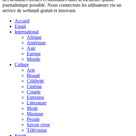
journalistique possible. Nous connectons les utilisateurs via un
service de webmail gratuit et innovant.
Accueil
Email
International
Afrique
Amérique
Asie
Europe
Monde
Culture
Arts
Beauté
Célébrité
Cinéma
Couple
Entretien
Litterature
Mode
Musique
People
Savoir vivre
Télévision
Sports