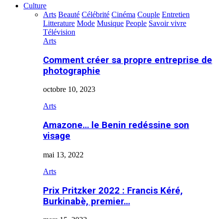
Culture
Arts
Beauté
Célébrité
Cinéma
Couple
Entretien
Litterature
Mode
Musique
People
Savoir vivre
Télévision
Arts
Comment créer sa propre entreprise de
photographie
octobre 10, 2023
Arts
Amazone… le Benin redéssine son
visage
mai 13, 2022
Arts
Prix Pritzker 2022 : Francis Kéré,
Burkinabè, premier…