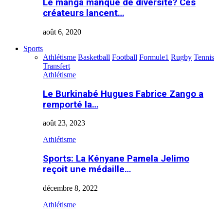
Le manga manque de diversité? Ces
créateurs lancent…
août 6, 2020
Sports
Athlétisme
Basketball
Football
Formule1
Rugby
Tennis
Transfert
Athlétisme
Le Burkinabé Hugues Fabrice Zango a
remporté la…
août 23, 2023
Athlétisme
Sports: La Kényane Pamela Jelimo
reçoit une médaille…
décembre 8, 2022
Athlétisme