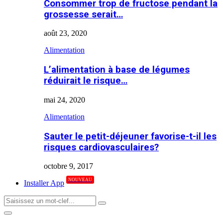
Consommer trop de fructose pendant la
grossesse serait…
août 23, 2020
Alimentation
L’alimentation à base de légumes
réduirait le risque…
mai 24, 2020
Alimentation
Sauter le petit-déjeuner favorise-t-il les
risques cardiovasculaires?
octobre 9, 2017
NOUVEAU
Installer App
Search
Search
for:
Primary