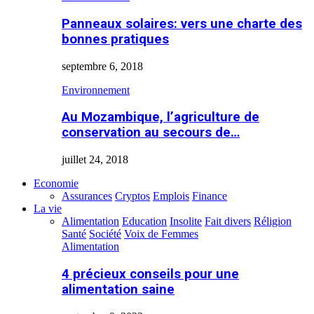
Panneaux solaires: vers une charte des
bonnes pratiques
septembre 6, 2018
Environnement
Au Mozambique, l’agriculture de
conservation au secours de…
juillet 24, 2018
Economie
Assurances
Cryptos
Emplois
Finance
La vie
Alimentation
Education
Insolite
Fait divers
Réligion
Santé
Société
Voix de Femmes
Alimentation
4 précieux conseils pour une
alimentation saine