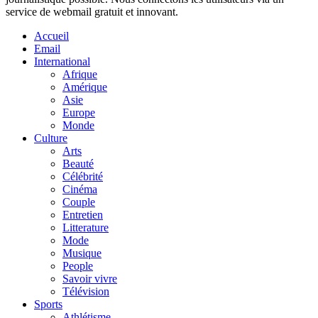
service de webmail gratuit et innovant.
Accueil
Email
International
Afrique
Amérique
Asie
Europe
Monde
Culture
Arts
Beauté
Célébrité
Cinéma
Couple
Entretien
Litterature
Mode
Musique
People
Savoir vivre
Télévision
Sports
Athlétisme