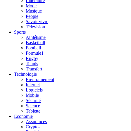
Litterature
Mode
Musique
People
Savoir vivre
Télévision
Sports
Athlétisme
Basketball
Football
Formule1
Rugby
Tennis
Transfert
Technologie
Environnement
Internet
Logiciels
Mobile
Sécurité
Science
Tablette
Economie
Assurances
Cryptos