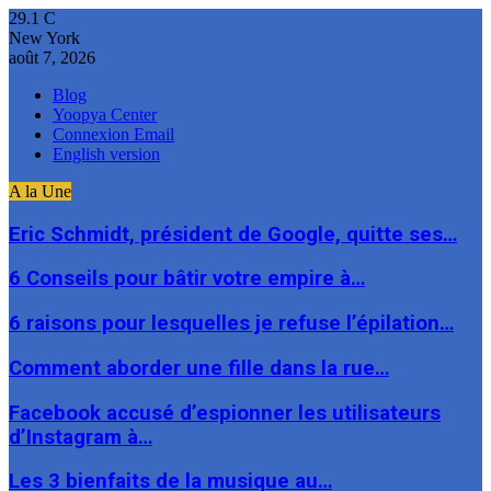
29.1
C
New York
août 7, 2026
Blog
Yoopya Center
Connexion Email
English version
A la Une
Eric Schmidt, président de Google, quitte ses…
6 Conseils pour bâtir votre empire à…
6 raisons pour lesquelles je refuse l’épilation…
Comment aborder une fille dans la rue…
Facebook accusé d’espionner les utilisateurs
d’Instagram à…
Les 3 bienfaits de la musique au…