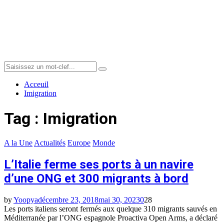
Menu
Search
Search
for:
Acceuil
Imigration
Tag : Imigration
A la Une
Actualités
Europe
Monde
L’Italie ferme ses ports à un navire
d’une ONG et 300 migrants à bord
by
Yoopya
décembre 23, 2018
mai 30, 2023
0
28
Les ports italiens seront fermés aux quelque 310 migrants sauvés en
Méditerranée par l’ONG espagnole Proactiva Open Arms, a déclaré