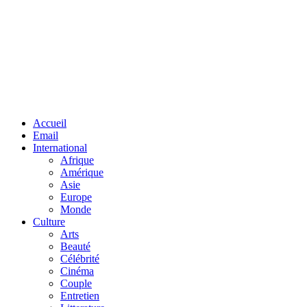
Facebook
Twitter
Linkedin
Accueil
Email
International
Afrique
Amérique
Asie
Europe
Monde
Culture
Arts
Beauté
Célébrité
Cinéma
Couple
Entretien