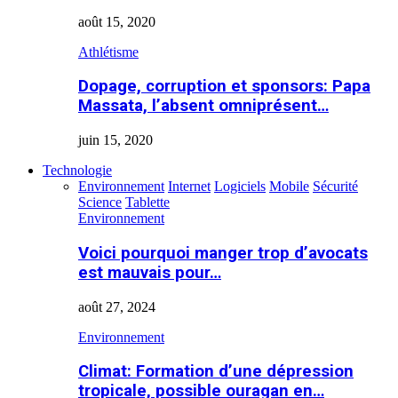
août 15, 2020
Athlétisme
Dopage, corruption et sponsors: Papa
Massata, l’absent omniprésent…
juin 15, 2020
Technologie
Environnement
Internet
Logiciels
Mobile
Sécurité
Science
Tablette
Environnement
Voici pourquoi manger trop d’avocats
est mauvais pour…
août 27, 2024
Environnement
Climat: Formation d’une dépression
tropicale, possible ouragan en…