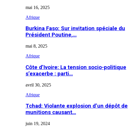
mai 16, 2025
Afrique
Burkina Faso: Sur invitation spéciale du
Président Poutine,…
mai 8, 2025
Afrique
Côte d’Ivoire: La tension socio-politique
s’exacerbe : parti…
avril 30, 2025
Afrique
Tchad: Violante explosion d’un dépôt de
munitions causant…
juin 19, 2024