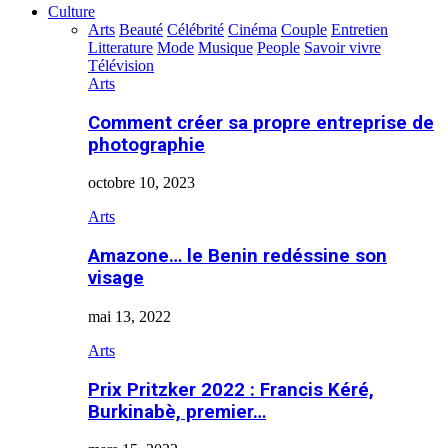
Culture
Arts
Beauté
Célébrité
Cinéma
Couple
Entretien
Litterature
Mode
Musique
People
Savoir vivre
Télévision
Arts
Comment créer sa propre entreprise de
photographie
octobre 10, 2023
Arts
Amazone… le Benin redéssine son
visage
mai 13, 2022
Arts
Prix Pritzker 2022 : Francis Kéré,
Burkinabè, premier…