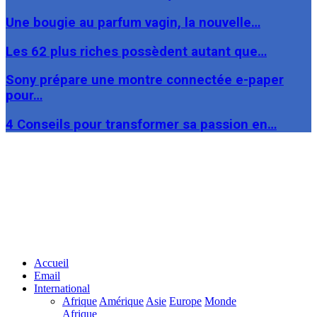
Une bougie au parfum vagin, la nouvelle…
Les 62 plus riches possèdent autant que…
Sony prépare une montre connectée e-paper
pour…
4 Conseils pour transformer sa passion en…
Facebook
Twitter
Linkedin
Accueil
Email
International
Afrique
Amérique
Asie
Europe
Monde
Afrique