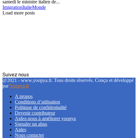
samedi le ministre italien de...
Imigration
Italie
Monde
Load more posts
Suivez nous
Facebook
Twitter
Linkedin
@2021 - www.yoopya.fr. Tous droits réservés. Conçu et développé
par
Yoopya.fr
A propos
Conditions d’utilisation
Politique de confidentialité
Devenir contributeur
Aidez-nous à améliorer yoopya
Signaler un abus
Aides
Nous contacter