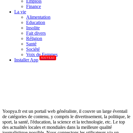
Emplois
Finance
La vie
Alimentation
Education
Insolite
Fait divers
Réligion
Santé
Société
Voix de Femmes
NOUVEAU
Installer App
Yoopya.fr est un portail web généraliste, il couvre un large éventail
de catégories de contenu, y compris le divertissement, la politique, le
sport, la santé, l'éducation, la science et la technologie, etc. Le top
des actualités locales et mondiales dans la meilleure qualité
journalistique possible. Nous connectons les utilisateurs via un