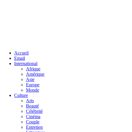
Facebook
Twitter
Linkedin
Accueil
Email
International
Afrique
Amérique
Asie
Europe
Monde
Culture
Arts
Beauté
Célébrité
Cinéma
Couple
Entretien