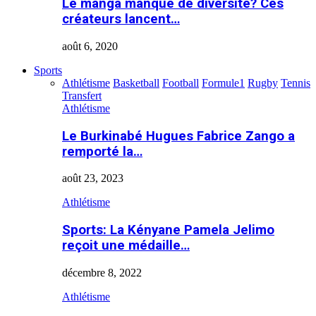
Le manga manque de diversité? Ces
créateurs lancent…
août 6, 2020
Sports
Athlétisme
Basketball
Football
Formule1
Rugby
Tennis
Transfert
Athlétisme
Le Burkinabé Hugues Fabrice Zango a
remporté la…
août 23, 2023
Athlétisme
Sports: La Kényane Pamela Jelimo
reçoit une médaille…
décembre 8, 2022
Athlétisme