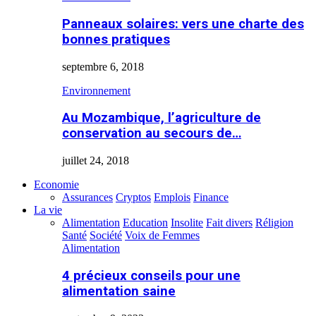
Panneaux solaires: vers une charte des
bonnes pratiques
septembre 6, 2018
Environnement
Au Mozambique, l’agriculture de
conservation au secours de…
juillet 24, 2018
Economie
Assurances
Cryptos
Emplois
Finance
La vie
Alimentation
Education
Insolite
Fait divers
Réligion
Santé
Société
Voix de Femmes
Alimentation
4 précieux conseils pour une
alimentation saine