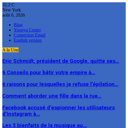
32.2
C
New York
août 6, 2026
Blog
Yoopya Center
Connexion Email
English version
A la Une
Eric Schmidt, président de Google, quitte ses…
6 Conseils pour bâtir votre empire à…
6 raisons pour lesquelles je refuse l’épilation…
Comment aborder une fille dans la rue…
Facebook accusé d’espionner les utilisateurs
d’Instagram à…
Les 3 bienfaits de la musique au…