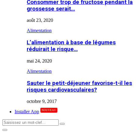
Consommer trop de fructose pendant la
grossesse serait…
août 23, 2020
Alimentation
L’alimentation à base de légumes
réduirait le risque…
mai 24, 2020
Alimentation
Sauter le petit-déjeuner favorise-t-il les
risques cardiovasculaires?
octobre 9, 2017
NOUVEAU
Installer App
Search
Search
for:
Primary