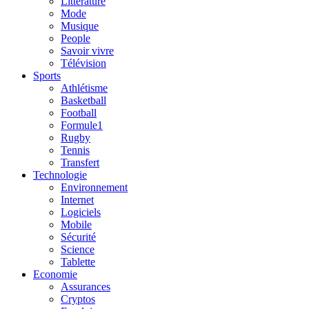
Litterature
Mode
Musique
People
Savoir vivre
Télévision
Sports
Athlétisme
Basketball
Football
Formule1
Rugby
Tennis
Transfert
Technologie
Environnement
Internet
Logiciels
Mobile
Sécurité
Science
Tablette
Economie
Assurances
Cryptos