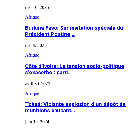
mai 16, 2025
Afrique
Burkina Faso: Sur invitation spéciale du
Président Poutine,…
mai 8, 2025
Afrique
Côte d’Ivoire: La tension socio-politique
s’exacerbe : parti…
avril 30, 2025
Afrique
Tchad: Violante explosion d’un dépôt de
munitions causant…
juin 19, 2024