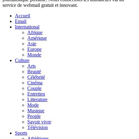
service de webmail gratuit et innovant.
Accueil
Email
International
Afrique
Amérique
Asie
Europe
Monde
Culture
Arts
Beauté
Célébrité
Cinéma
Couple
Entretien
Litterature
Mode
Musique
People
Savoir vivre
Télévision
Sports
Athlétisme