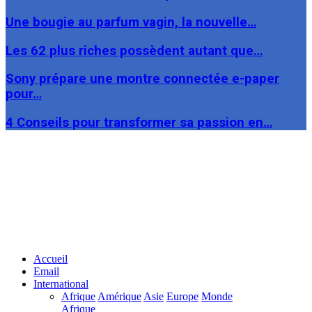
Une bougie au parfum vagin, la nouvelle…
Les 62 plus riches possèdent autant que…
Sony prépare une montre connectée e-paper
pour…
4 Conseils pour transformer sa passion en…
Facebook
Twitter
Linkedin
Accueil
Email
International
Afrique
Amérique
Asie
Europe
Monde
Afrique