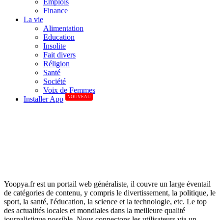
Emplois
Finance
La vie
Alimentation
Education
Insolite
Fait divers
Réligion
Santé
Société
Voix de Femmes
NOUVEAU
Installer App
Yoopya.fr est un portail web généraliste, il couvre un large éventail
de catégories de contenu, y compris le divertissement, la politique, le
sport, la santé, l'éducation, la science et la technologie, etc. Le top
des actualités locales et mondiales dans la meilleure qualité
journalistique possible. Nous connectons les utilisateurs via un