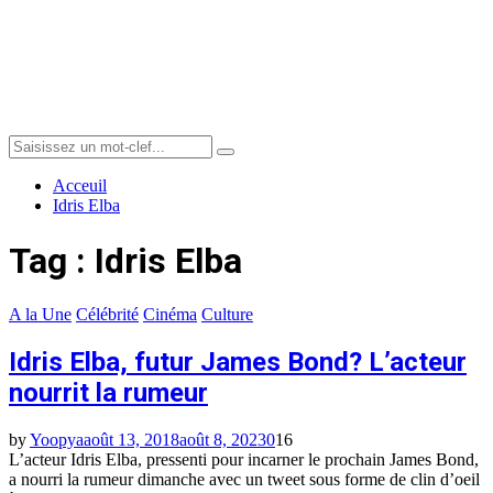
Menu
Search
Search
for:
Acceuil
Idris Elba
Tag : Idris Elba
A la Une
Célébrité
Cinéma
Culture
Idris Elba, futur James Bond? L’acteur
nourrit la rumeur
by
Yoopya
août 13, 2018
août 8, 2023
0
16
L’acteur Idris Elba, pressenti pour incarner le prochain James Bond,
a nourri la rumeur dimanche avec un tweet sous forme de clin d’oeil