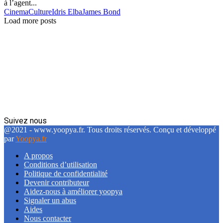
à l’agent...
Cinema
Culture
Idris Elba
James Bond
Load more posts
Suivez nous
Facebook
Twitter
Linkedin
@2021 - www.yoopya.fr. Tous droits réservés. Conçu et développé
par
Yoopya.fr
A propos
Conditions d’utilisation
Politique de confidentialité
Devenir contributeur
Aidez-nous à améliorer yoopya
Signaler un abus
Aides
Nous contacter