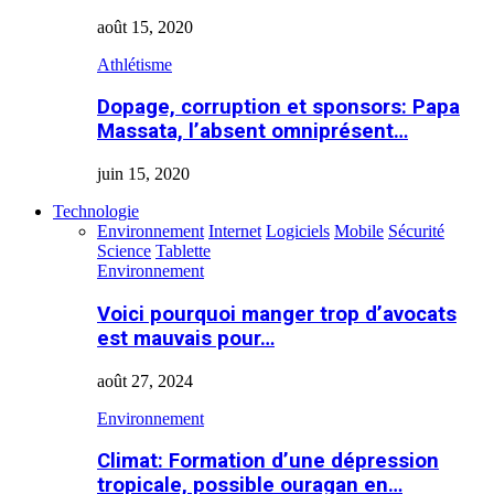
août 15, 2020
Athlétisme
Dopage, corruption et sponsors: Papa
Massata, l’absent omniprésent…
juin 15, 2020
Technologie
Environnement
Internet
Logiciels
Mobile
Sécurité
Science
Tablette
Environnement
Voici pourquoi manger trop d’avocats
est mauvais pour…
août 27, 2024
Environnement
Climat: Formation d’une dépression
tropicale, possible ouragan en…