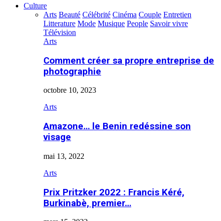
Culture
Arts
Beauté
Célébrité
Cinéma
Couple
Entretien
Litterature
Mode
Musique
People
Savoir vivre
Télévision
Arts
Comment créer sa propre entreprise de
photographie
octobre 10, 2023
Arts
Amazone… le Benin redéssine son
visage
mai 13, 2022
Arts
Prix Pritzker 2022 : Francis Kéré,
Burkinabè, premier…