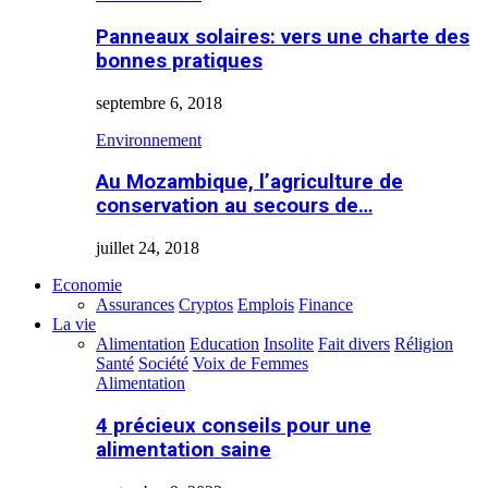
Panneaux solaires: vers une charte des
bonnes pratiques
septembre 6, 2018
Environnement
Au Mozambique, l’agriculture de
conservation au secours de…
juillet 24, 2018
Economie
Assurances
Cryptos
Emplois
Finance
La vie
Alimentation
Education
Insolite
Fait divers
Réligion
Santé
Société
Voix de Femmes
Alimentation
4 précieux conseils pour une
alimentation saine