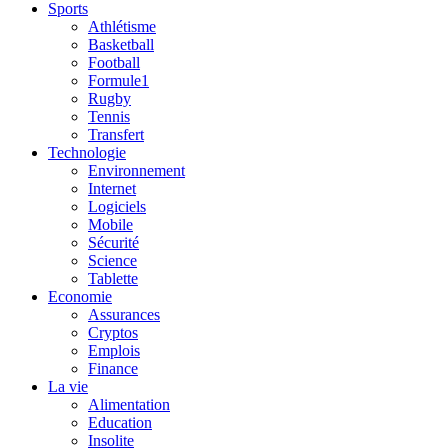
Sports
Athlétisme
Basketball
Football
Formule1
Rugby
Tennis
Transfert
Technologie
Environnement
Internet
Logiciels
Mobile
Sécurité
Science
Tablette
Economie
Assurances
Cryptos
Emplois
Finance
La vie
Alimentation
Education
Insolite