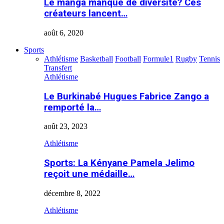
Le manga manque de diversité? Ces
créateurs lancent…
août 6, 2020
Sports
Athlétisme
Basketball
Football
Formule1
Rugby
Tennis
Transfert
Athlétisme
Le Burkinabé Hugues Fabrice Zango a
remporté la…
août 23, 2023
Athlétisme
Sports: La Kényane Pamela Jelimo
reçoit une médaille…
décembre 8, 2022
Athlétisme