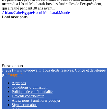
mercredi à Hosni Moubarak lors des funérailles de l’ex-président,
qui a régné pendant 30 ans avant...
Afriaue
Caire
Egypte
Hosni Moubarak
Monde
Load more posts
Suivez nous
Facebook
Twitter
Linkedin
@2021 - www.yoopya.fr. Tous droits réservés. Conçu et développé
par
Yoopya.fr
A propos
Conditions d’utilisation
Politique de confidentialité
Devenir contributeur
Aidez-nous à améliorer yoopya
Signaler un abus