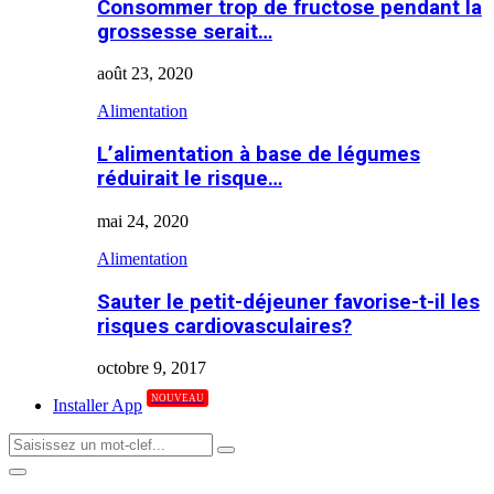
Consommer trop de fructose pendant la
grossesse serait…
août 23, 2020
Alimentation
L’alimentation à base de légumes
réduirait le risque…
mai 24, 2020
Alimentation
Sauter le petit-déjeuner favorise-t-il les
risques cardiovasculaires?
octobre 9, 2017
NOUVEAU
Installer App
Search
Search
for:
Primary