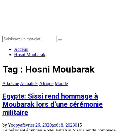
Menu
Search
Search
for:
Acceuil
Hosni Moubarak
Tag : Hosni Moubarak
A la Une
Actualités
Afrique
Monde
Egypte: Sissi rend hommage à
Moubarak lors d’une cérémonie
militaire
by
Yoopya
février 26, 2020
août 8, 2023
0
15
Le président égyptien Abdel Fattah al-Sissi a rendu hommage