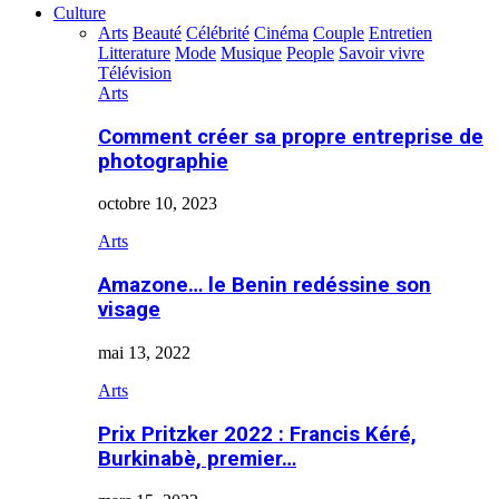
Culture
Arts
Beauté
Célébrité
Cinéma
Couple
Entretien
Litterature
Mode
Musique
People
Savoir vivre
Télévision
Arts
Comment créer sa propre entreprise de
photographie
octobre 10, 2023
Arts
Amazone… le Benin redéssine son
visage
mai 13, 2022
Arts
Prix Pritzker 2022 : Francis Kéré,
Burkinabè, premier…