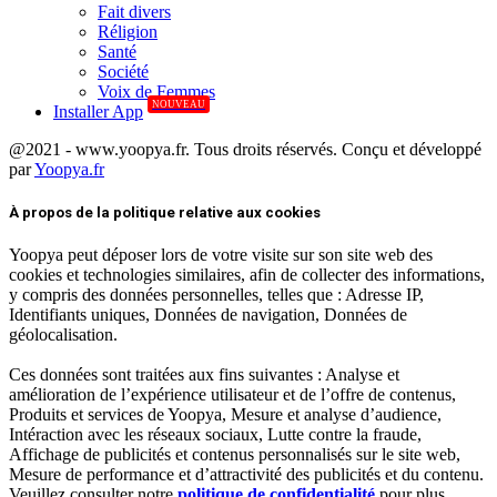
Fait divers
Réligion
Santé
Société
Voix de Femmes
NOUVEAU
Installer App
@2021 - www.yoopya.fr. Tous droits réservés. Conçu et développé
par
Yoopya.fr
Facebook
Twitter
Linkedin
À propos de la politique relative aux cookies
Yoopya peut déposer lors de votre visite sur son site web des
cookies et technologies similaires, afin de collecter des informations,
y compris des données personnelles, telles que : Adresse IP,
Identifiants uniques, Données de navigation, Données de
géolocalisation.
Ces données sont traitées aux fins suivantes : Analyse et
amélioration de l’expérience utilisateur et de l’offre de contenus,
Produits et services de Yoopya, Mesure et analyse d’audience,
Intéraction avec les réseaux sociaux, Lutte contre la fraude,
Affichage de publicités et contenus personnalisés sur le site web,
Mesure de performance et d’attractivité des publicités et du contenu.
Veuillez consulter notre
politique de confidentialité
pour plus