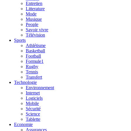
Entretien
Litterature
Mode
Musique
People
Savoir vivre
Télévision
Sports
Athlétisme
Basketball
Football
Formule1
Rugby
Tennis
Transfert
Technologie
Environnement
Internet
Logiciels
Mobile
Sécurité
Science
Tablette
Economie
Assurances