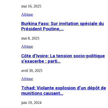
mai 16, 2025
Afrique
Burkina Faso: Sur invitation spéciale du
Président Poutine,…
mai 8, 2025
Afrique
Côte d’Ivoire: La tension socio-politique
s’exacerbe : parti…
avril 30, 2025
Afrique
Tchad: Violante explosion d’un dépôt de
munitions causant…
juin 19, 2024