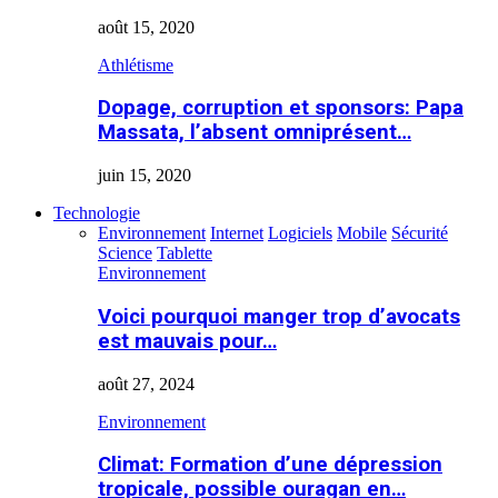
août 15, 2020
Athlétisme
Dopage, corruption et sponsors: Papa
Massata, l’absent omniprésent…
juin 15, 2020
Technologie
Environnement
Internet
Logiciels
Mobile
Sécurité
Science
Tablette
Environnement
Voici pourquoi manger trop d’avocats
est mauvais pour…
août 27, 2024
Environnement
Climat: Formation d’une dépression
tropicale, possible ouragan en…