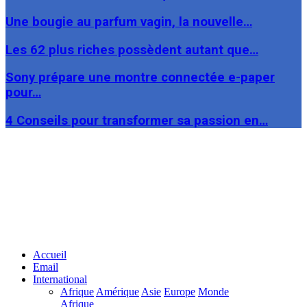
Une bougie au parfum vagin, la nouvelle…
Les 62 plus riches possèdent autant que…
Sony prépare une montre connectée e-paper
pour…
4 Conseils pour transformer sa passion en…
Facebook
Twitter
Linkedin
Accueil
Email
International
Afrique
Amérique
Asie
Europe
Monde
Afrique