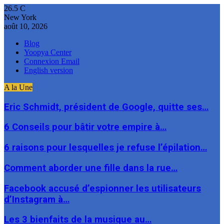
26.5
C
New York
août 10, 2026
Blog
Yoopya Center
Connexion Email
English version
A la Une
Eric Schmidt, président de Google, quitte ses…
6 Conseils pour bâtir votre empire à…
6 raisons pour lesquelles je refuse l’épilation…
Comment aborder une fille dans la rue…
Facebook accusé d’espionner les utilisateurs
d’Instagram à…
Les 3 bienfaits de la musique au…