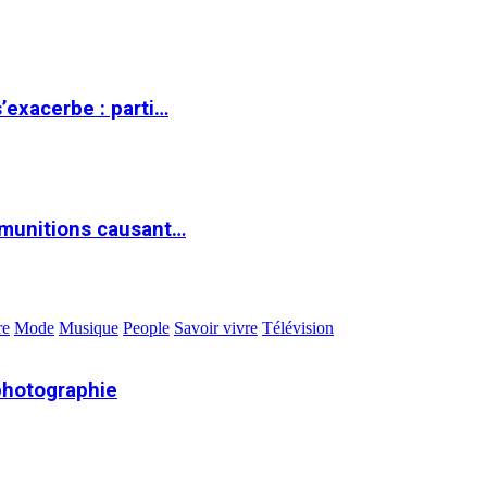
s’exacerbe : parti…
 munitions causant…
re
Mode
Musique
People
Savoir vivre
Télévision
photographie