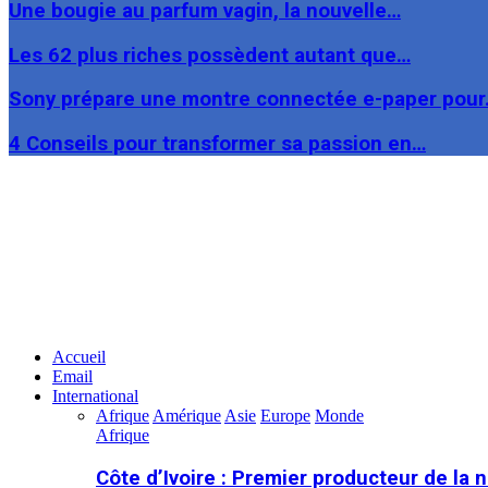
Une bougie au parfum vagin, la nouvelle…
Les 62 plus riches possèdent autant que…
Sony prépare une montre connectée e-paper pou
4 Conseils pour transformer sa passion en…
Facebook
Twitter
Linkedin
Accueil
Email
International
Afrique
Amérique
Asie
Europe
Monde
Afrique
Côte d’Ivoire : Premier producteur de la 