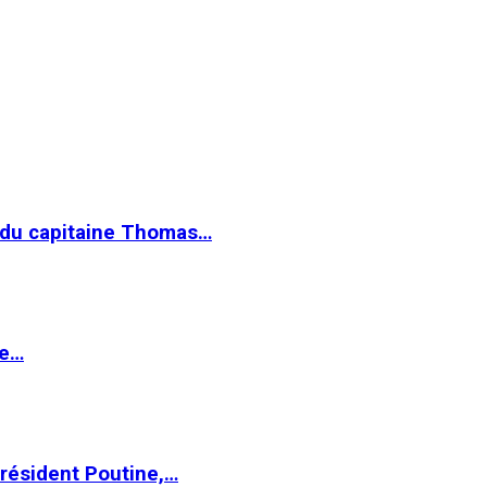
e du capitaine Thomas…
le…
Président Poutine,…