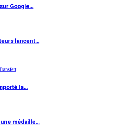
 sur Google…
teurs lancent…
Transfert
mporté la…
 une médaille…