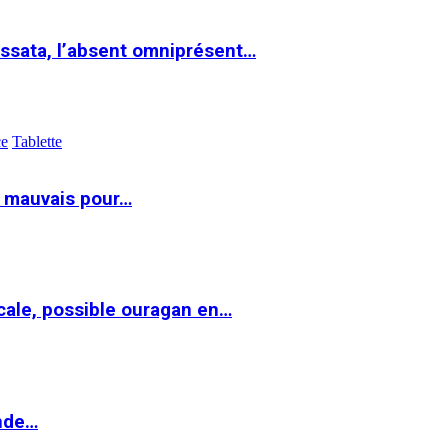
ssata, l’absent omniprésent…
ce
Tablette
t mauvais pour…
cale, possible ouragan en…
onde…