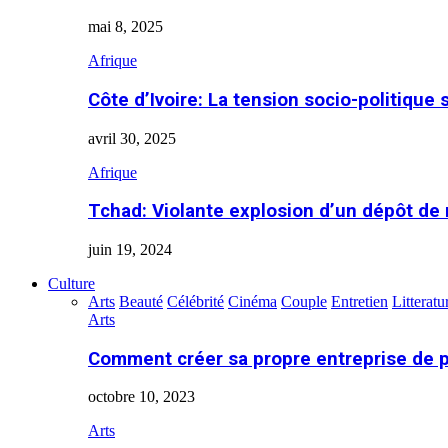
mai 8, 2025
Afrique
Côte d’Ivoire: La tension socio-politique 
avril 30, 2025
Afrique
Tchad: Violante explosion d’un dépôt de
juin 19, 2024
Culture
Arts
Beauté
Célébrité
Cinéma
Couple
Entretien
Litteratu
Arts
Comment créer sa propre entreprise de 
octobre 10, 2023
Arts