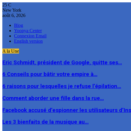
25
C
New York
août 6, 2026
Blog
Yoopya Center
Connexion Email
English version
A la Une
Eric Schmidt, président de Google, quitte ses…
6 Conseils pour bâtir votre empire à…
6 raisons pour lesquelles je refuse l’épilation…
Comment aborder une fille dans la rue…
Facebook accusé d’espionner les utilisateurs d’I
Les 3 bienfaits de la musique au…