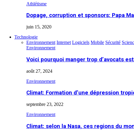
Athlétisme
Dopage, corruption et sponsors: Papa Ma
juin 15, 2020
Technologie
Environnement
Internet
Logiciels
Mobile
Sécurité
Scien
Environnement
Voici pourquoi manger trop d’avocats es
août 27, 2024
Environnement
Climat: Formation d’une dépression tropi
septembre 23, 2022
Environnement
Climat: selon la Nasa, ces regions du m