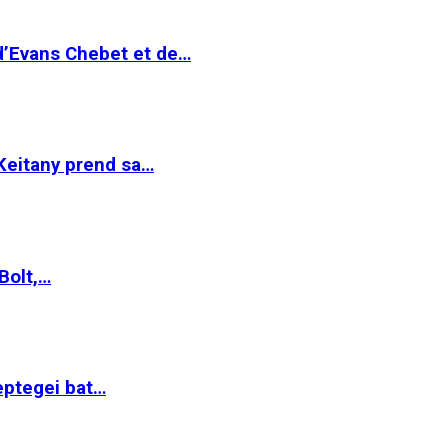
 d’Evans Chebet et de…
Keitany prend sa…
Bolt,…
ptegei bat…