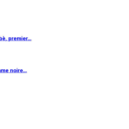
abè, premier…
emme noire…