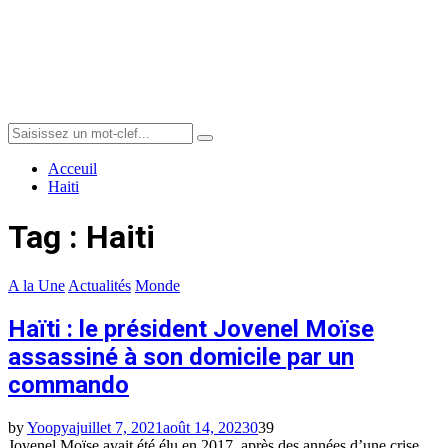
Menu
Search
Search
for:
Acceuil
Haiti
Tag : Haiti
A la Une
Actualités
Monde
Haïti : le président Jovenel Moïse
assassiné à son domicile par un
commando
by
Yoopya
juillet 7, 2021
août 14, 2023
0
39
Jovenel Moïse avait été élu en 2017, après des années d’une crise