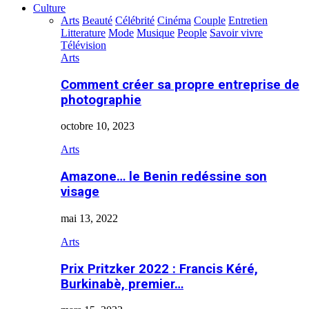
Culture
Arts
Beauté
Célébrité
Cinéma
Couple
Entretien
Litterature
Mode
Musique
People
Savoir vivre
Télévision
Arts
Comment créer sa propre entreprise de
photographie
octobre 10, 2023
Arts
Amazone… le Benin redéssine son
visage
mai 13, 2022
Arts
Prix Pritzker 2022 : Francis Kéré,
Burkinabè, premier…