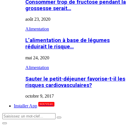
Consommer trop de fructose pendant la
grossesse serait…
août 23, 2020
Alimentation
L’alimentation à base de légumes
réduirait le risque…
mai 24, 2020
Alimentation
Sauter le petit-déjeuner favorise-t-il les
risques cardiovasculaires?
octobre 9, 2017
NOUVEAU
Installer App
Search
Search
for:
Primary