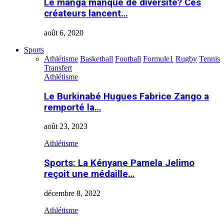
Le manga manque de diversité? Ces
créateurs lancent…
août 6, 2020
Sports
Athlétisme
Basketball
Football
Formule1
Rugby
Tennis
Transfert
Athlétisme
Le Burkinabé Hugues Fabrice Zango a
remporté la…
août 23, 2023
Athlétisme
Sports: La Kényane Pamela Jelimo
reçoit une médaille…
décembre 8, 2022
Athlétisme