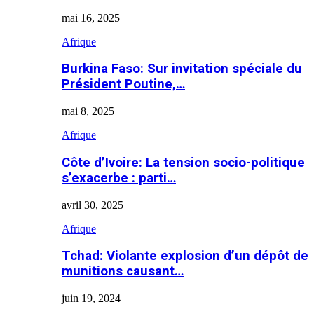
mai 16, 2025
Afrique
Burkina Faso: Sur invitation spéciale du
Président Poutine,…
mai 8, 2025
Afrique
Côte d’Ivoire: La tension socio-politique
s’exacerbe : parti…
avril 30, 2025
Afrique
Tchad: Violante explosion d’un dépôt de
munitions causant…
juin 19, 2024