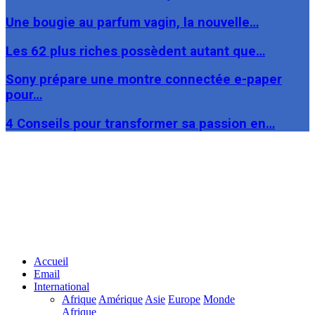
Une bougie au parfum vagin, la nouvelle…
Les 62 plus riches possèdent autant que…
Sony prépare une montre connectée e-paper
pour…
4 Conseils pour transformer sa passion en…
Facebook
Twitter
Linkedin
Accueil
Email
International
Afrique
Amérique
Asie
Europe
Monde
Afrique