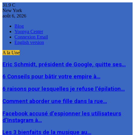
31.9
C
New York
août 6, 2026
Blog
Yoopya Center
Connexion Email
English version
A la Une
Eric Schmidt, président de Google, quitte ses…
6 Conseils pour bâtir votre empire à…
6 raisons pour lesquelles je refuse l’épilation…
Comment aborder une fille dans la rue…
Facebook accusé d’espionner les utilisateurs
d’Instagram à…
Les 3 bienfaits de la musique au…