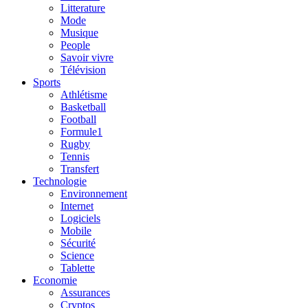
Litterature
Mode
Musique
People
Savoir vivre
Télévision
Sports
Athlétisme
Basketball
Football
Formule1
Rugby
Tennis
Transfert
Technologie
Environnement
Internet
Logiciels
Mobile
Sécurité
Science
Tablette
Economie
Assurances
Cryptos