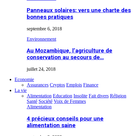
Panneaux solaires: vers une charte des
bonnes pratiques
septembre 6, 2018
Environnement
Au Mozambique, l’agriculture de
conservation au secours de…
juillet 24, 2018
Economie
Assurances
Cryptos
Emplois
Finance
La vie
Alimentation
Education
Insolite
Fait divers
Réligion
Santé
Société
Voix de Femmes
Alimentation
4 précieux conseils pour une
alimentation saine