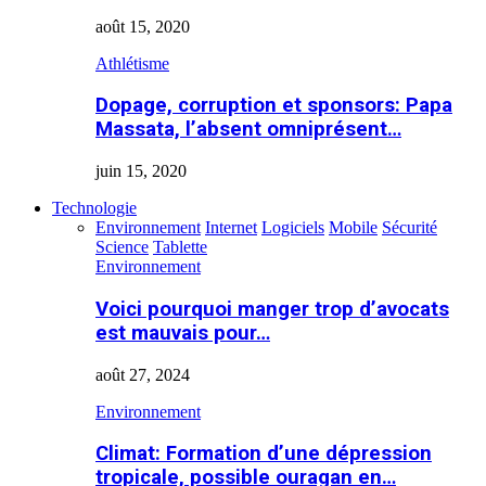
août 15, 2020
Athlétisme
Dopage, corruption et sponsors: Papa
Massata, l’absent omniprésent…
juin 15, 2020
Technologie
Environnement
Internet
Logiciels
Mobile
Sécurité
Science
Tablette
Environnement
Voici pourquoi manger trop d’avocats
est mauvais pour…
août 27, 2024
Environnement
Climat: Formation d’une dépression
tropicale, possible ouragan en…