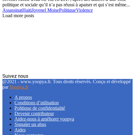
politique et sociale qu’il n’a pas réussi à apaiser et qui s’est même...
Assassinat
Haiti
Jovenel Moise
Politique
Violence
Load more posts
Suivez nous
Facebook
Twitter
Linkedin
@2021 - www.yoopya.fr. Tous droits réservés. Conçu et développé
par
Yoopya.fr
A propos
Conditions d’utilisation
Politique de confidentialité
Devenir contributeur
Aidez-nous à améliorer yoopya
Signaler un abus
Aides