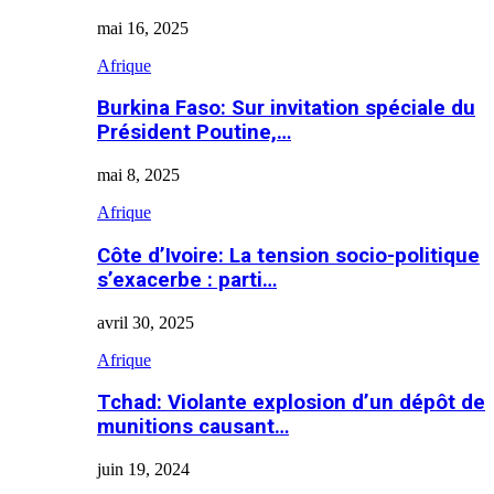
mai 16, 2025
Afrique
Burkina Faso: Sur invitation spéciale du
Président Poutine,…
mai 8, 2025
Afrique
Côte d’Ivoire: La tension socio-politique
s’exacerbe : parti…
avril 30, 2025
Afrique
Tchad: Violante explosion d’un dépôt de
munitions causant…
juin 19, 2024