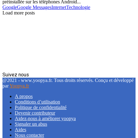
préinstallée sur les téléphones Android...
Google
Google Messages
Internet
Technologie
Load more posts
Suivez nous
Facebook
Twitter
Linkedin
@2021 - www.yoopya.fr. Tous droits réservés. Conçu et développé
par
Yoopya.fr
A propos
Conditions d’utilisation
Politique de confidentialité
Devenir contributeur
Aidez-nous à améliorer yoopya
Signaler un abus
Aides
Nous contacter