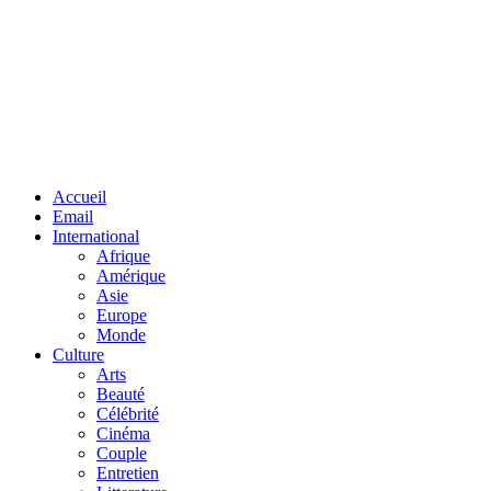
Facebook
Twitter
Linkedin
Accueil
Email
International
Afrique
Amérique
Asie
Europe
Monde
Culture
Arts
Beauté
Célébrité
Cinéma
Couple
Entretien