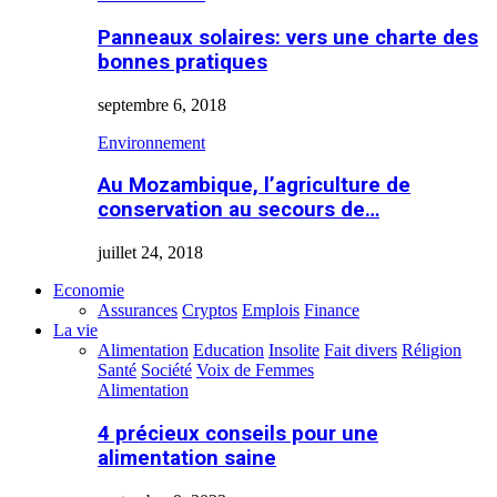
Panneaux solaires: vers une charte des
bonnes pratiques
septembre 6, 2018
Environnement
Au Mozambique, l’agriculture de
conservation au secours de…
juillet 24, 2018
Economie
Assurances
Cryptos
Emplois
Finance
La vie
Alimentation
Education
Insolite
Fait divers
Réligion
Santé
Société
Voix de Femmes
Alimentation
4 précieux conseils pour une
alimentation saine