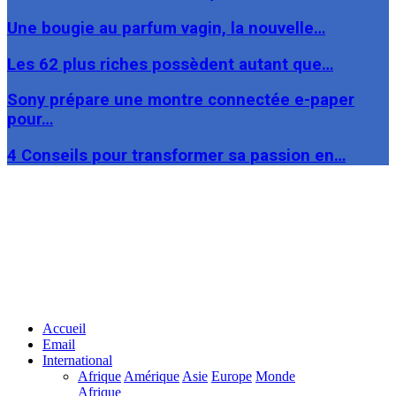
Une bougie au parfum vagin, la nouvelle…
Les 62 plus riches possèdent autant que…
Sony prépare une montre connectée e-paper
pour…
4 Conseils pour transformer sa passion en…
Facebook
Twitter
Linkedin
Accueil
Email
International
Afrique
Amérique
Asie
Europe
Monde
Afrique