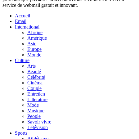
service de webmail gratuit et innovant.
Accueil
Email
International
Afrique
Amérique
Asie
Europe
Monde
Culture
Arts
Beauté
Célébrité
Cinéma
Couple
Entretien
Litterature
Mode
Musique
People
Savoir vivre
Télévision
Sports
Athlétisme