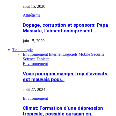
août 15, 2020
Athlétisme
Dopage, corruption et sponsors: Papa
Massata, l’absent omniprésent…
juin 15, 2020
Technologie
Environnement
Internet
Logiciels
Mobile
Sécurité
Science
Tablette
Environnement
Voici pourquoi manger trop d’avocats
est mauvais pour…
août 27, 2024
Environnement
Climat: Formation d’une dépression
tropicale, possible ouragan en…