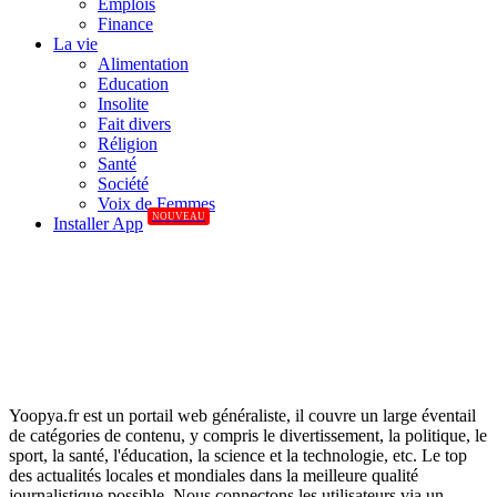
Emplois
Finance
La vie
Alimentation
Education
Insolite
Fait divers
Réligion
Santé
Société
Voix de Femmes
NOUVEAU
Installer App
Yoopya.fr est un portail web généraliste, il couvre un large éventail
de catégories de contenu, y compris le divertissement, la politique, le
sport, la santé, l'éducation, la science et la technologie, etc. Le top
des actualités locales et mondiales dans la meilleure qualité
journalistique possible. Nous connectons les utilisateurs via un