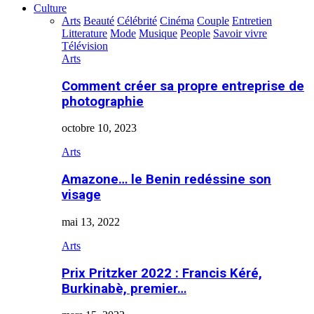
Culture
Arts
Beauté
Célébrité
Cinéma
Couple
Entretien
Litterature
Mode
Musique
People
Savoir vivre
Télévision
Arts
Comment créer sa propre entreprise de
photographie
octobre 10, 2023
Arts
Amazone… le Benin redéssine son
visage
mai 13, 2022
Arts
Prix Pritzker 2022 : Francis Kéré,
Burkinabè, premier…