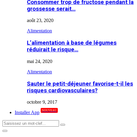
Consommer trop de fructose pendant la
grossesse serait…
août 23, 2020
Alimentation
L’alimentation à base de légumes
réduirait le risque…
mai 24, 2020
Alimentation
Sauter le petit-déjeuner favorise-t-il les
risques cardiovasculaires?
octobre 9, 2017
NOUVEAU
Installer App
Search
Search
for:
Primary