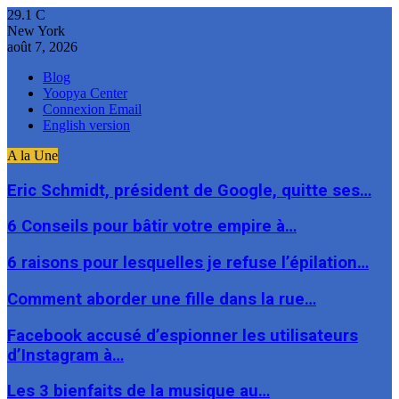
29.1
C
New York
août 7, 2026
Blog
Yoopya Center
Connexion Email
English version
A la Une
Eric Schmidt, président de Google, quitte ses…
6 Conseils pour bâtir votre empire à…
6 raisons pour lesquelles je refuse l’épilation…
Comment aborder une fille dans la rue…
Facebook accusé d’espionner les utilisateurs
d’Instagram à…
Les 3 bienfaits de la musique au…