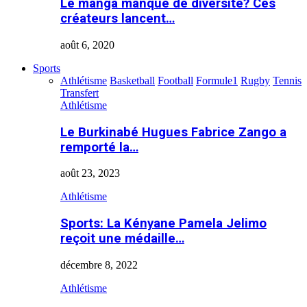
Le manga manque de diversité? Ces
créateurs lancent…
août 6, 2020
Sports
Athlétisme
Basketball
Football
Formule1
Rugby
Tennis
Transfert
Athlétisme
Le Burkinabé Hugues Fabrice Zango a
remporté la…
août 23, 2023
Athlétisme
Sports: La Kényane Pamela Jelimo
reçoit une médaille…
décembre 8, 2022
Athlétisme