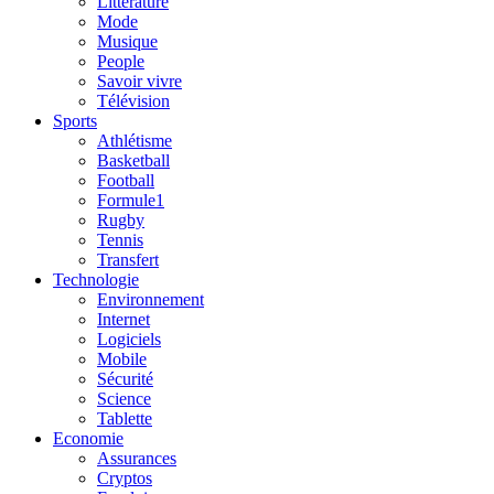
Litterature
Mode
Musique
People
Savoir vivre
Télévision
Sports
Athlétisme
Basketball
Football
Formule1
Rugby
Tennis
Transfert
Technologie
Environnement
Internet
Logiciels
Mobile
Sécurité
Science
Tablette
Economie
Assurances
Cryptos