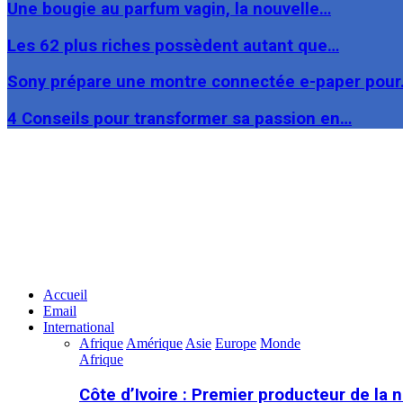
Une bougie au parfum vagin, la nouvelle…
Les 62 plus riches possèdent autant que…
Sony prépare une montre connectée e-paper pou
4 Conseils pour transformer sa passion en…
Facebook
Twitter
Linkedin
Accueil
Email
International
Afrique
Amérique
Asie
Europe
Monde
Afrique
Côte d’Ivoire : Premier producteur de la 