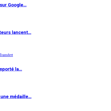
 sur Google…
teurs lancent…
Transfert
mporté la…
 une médaille…