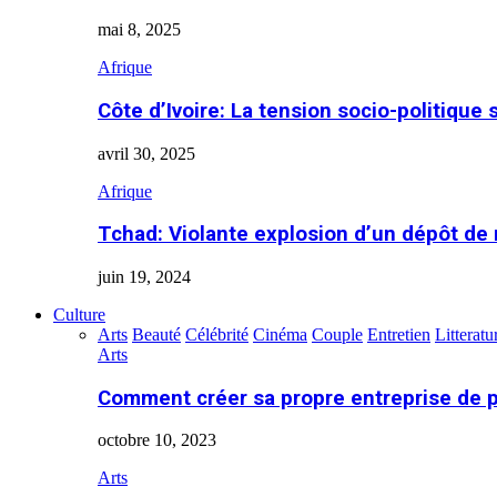
mai 8, 2025
Afrique
Côte d’Ivoire: La tension socio-politique 
avril 30, 2025
Afrique
Tchad: Violante explosion d’un dépôt de
juin 19, 2024
Culture
Arts
Beauté
Célébrité
Cinéma
Couple
Entretien
Litteratu
Arts
Comment créer sa propre entreprise de 
octobre 10, 2023
Arts