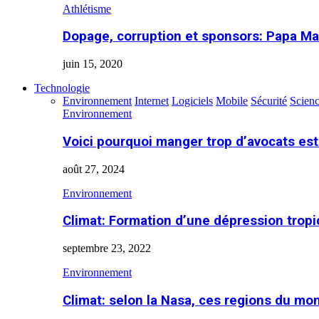
Athlétisme
Dopage, corruption et sponsors: Papa Ma
juin 15, 2020
Technologie
Environnement
Internet
Logiciels
Mobile
Sécurité
Scien
Environnement
Voici pourquoi manger trop d’avocats es
août 27, 2024
Environnement
Climat: Formation d’une dépression tropi
septembre 23, 2022
Environnement
Climat: selon la Nasa, ces regions du m