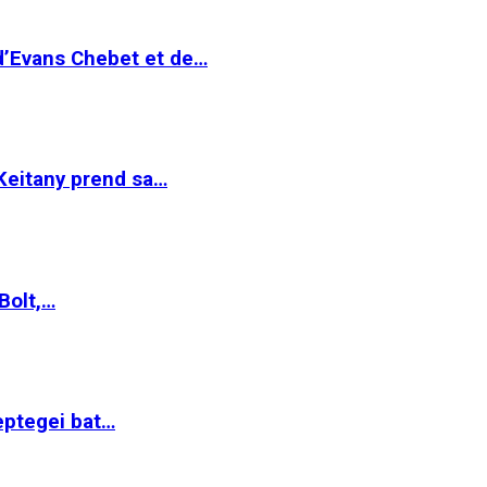
 d’Evans Chebet et de…
Keitany prend sa…
Bolt,…
ptegei bat…