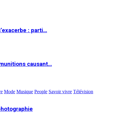
s’exacerbe : parti…
 munitions causant…
re
Mode
Musique
People
Savoir vivre
Télévision
photographie