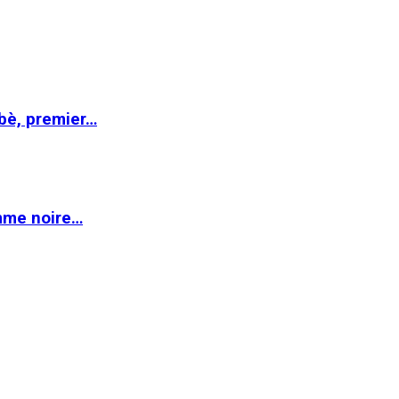
abè, premier…
emme noire…