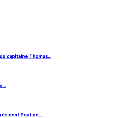
e du capitaine Thomas…
le…
Président Poutine,…