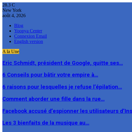
28.3
C
New York
août 4, 2026
Blog
Yoopya Center
Connexion Email
English version
A la Une
Eric Schmidt, président de Google, quitte ses…
6 Conseils pour bâtir votre empire à…
6 raisons pour lesquelles je refuse l’épilation…
Comment aborder une fille dans la rue…
Facebook accusé d’espionner les utilisateurs d’I
Les 3 bienfaits de la musique au…