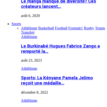
Le manga manque de diversité? Ces
créateurs lancent…
août 6, 2020
Sports
Athlétisme
Basketball
Football
Formule1
Rugby
Tennis
Transfert
Athlétisme
Le Burkinabé Hugues Fabrice Zango a
remporté la…
août 23, 2023
Athlétisme
Sports: La Kényane Pamela Jelimo
reçoit une médaille…
décembre 8, 2022
Athlétisme