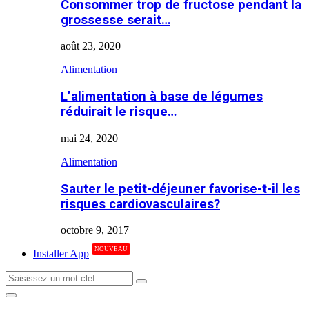
Consommer trop de fructose pendant la
grossesse serait…
août 23, 2020
Alimentation
L’alimentation à base de légumes
réduirait le risque…
mai 24, 2020
Alimentation
Sauter le petit-déjeuner favorise-t-il les
risques cardiovasculaires?
octobre 9, 2017
NOUVEAU
Installer App
Search
Search
for:
Primary