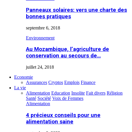
Panneaux solaires: vers une charte des
bonnes pratiques
septembre 6, 2018
Environnement
Au Mozambique, l’agriculture de
conservation au secours de…
juillet 24, 2018
Economie
Assurances
Cryptos
Emplois
Finance
La vie
Alimentation
Education
Insolite
Fait divers
Réligion
Santé
Société
Voix de Femmes
Alimentation
4 précieux conseils pour une
alimentation saine