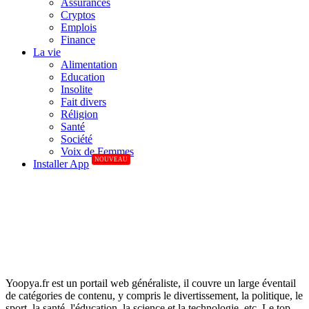
Assurances
Cryptos
Emplois
Finance
La vie
Alimentation
Education
Insolite
Fait divers
Réligion
Santé
Société
Voix de Femmes
NOUVEAU
Installer App
Yoopya.fr est un portail web généraliste, il couvre un large éventail
de catégories de contenu, y compris le divertissement, la politique, le
sport, la santé, l'éducation, la science et la technologie, etc. Le top