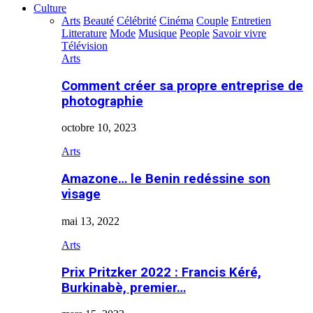
Culture
Arts
Beauté
Célébrité
Cinéma
Couple
Entretien
Litterature
Mode
Musique
People
Savoir vivre
Télévision
Arts
Comment créer sa propre entreprise de
photographie
octobre 10, 2023
Arts
Amazone… le Benin redéssine son
visage
mai 13, 2022
Arts
Prix Pritzker 2022 : Francis Kéré,
Burkinabè, premier…