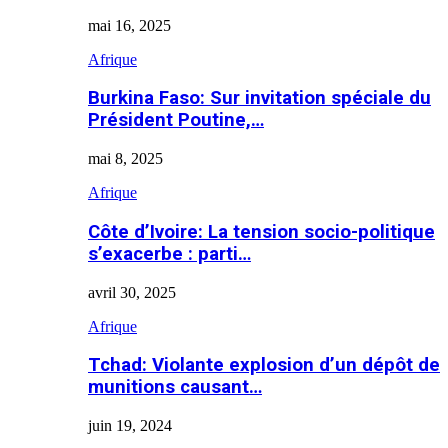
mai 16, 2025
Afrique
Burkina Faso: Sur invitation spéciale du
Président Poutine,…
mai 8, 2025
Afrique
Côte d’Ivoire: La tension socio-politique
s’exacerbe : parti…
avril 30, 2025
Afrique
Tchad: Violante explosion d’un dépôt de
munitions causant…
juin 19, 2024