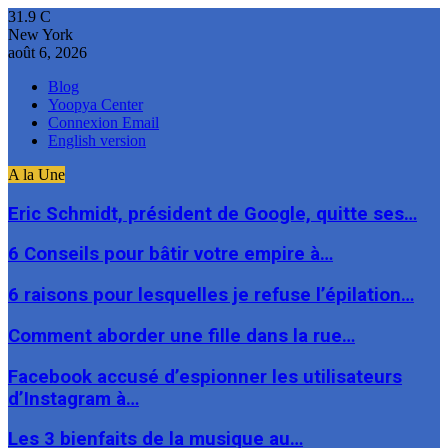
31.9
C
New York
août 6, 2026
Blog
Yoopya Center
Connexion Email
English version
A la Une
Eric Schmidt, président de Google, quitte ses…
6 Conseils pour bâtir votre empire à…
6 raisons pour lesquelles je refuse l’épilation…
Comment aborder une fille dans la rue…
Facebook accusé d’espionner les utilisateurs
d’Instagram à…
Les 3 bienfaits de la musique au…