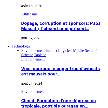
août 15, 2020
Athlétisme
Dopage, corruption et sponsors: Papa
Massata, l’absent omniprésent…
juin 15, 2020
Technologie
Environnement
Internet
Logiciels
Mobile
Sécurité
Science
Tablette
Environnement
Voici pourquoi manger trop d’avocats
est mauvais pour…
août 27, 2024
Environnement
Climat: Formation d’une dépression
tropicale, possible ouragan en…