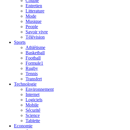
Couple
Entretien
Litterature
Mode
Musique
People
Savoir vivre
Télévision
Sports
Athlétisme
Basketball
Football
Formule1
Rugby
Tennis
Transfert
Technologie
Environnement
Internet
Logiciels
Mobile
Sécurité
Science
Tablette
Economie