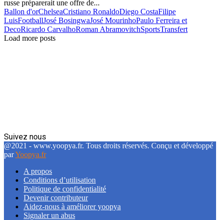
russe préparerait une offre de...
Ballon d'or
Chelsea
Cristiano Ronaldo
Diego Costa
Filipe
Luis
Football
José Bosingwa
José Mourinho
Paulo Ferreira et
Deco
Ricardo Carvalho
Roman Abramovitch
Sports
Transfert
Load more posts
Suivez nous
Facebook
Twitter
Linkedin
@2021 - www.yoopya.fr. Tous droits réservés. Conçu et développé
par
Yoopya.fr
A propos
Conditions d’utilisation
Politique de confidentialité
Devenir contributeur
Aidez-nous à améliorer yoopya
Signaler un abus