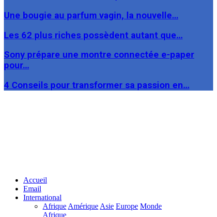
Une bougie au parfum vagin, la nouvelle…
Les 62 plus riches possèdent autant que…
Sony prépare une montre connectée e-paper
pour…
4 Conseils pour transformer sa passion en…
Facebook
Twitter
Linkedin
Accueil
Email
International
Afrique
Amérique
Asie
Europe
Monde
Afrique