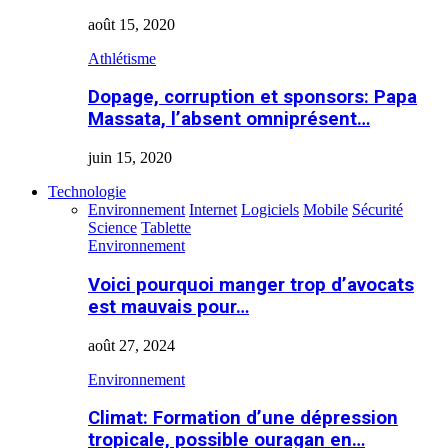
août 15, 2020
Athlétisme
Dopage, corruption et sponsors: Papa
Massata, l’absent omniprésent…
juin 15, 2020
Technologie
Environnement
Internet
Logiciels
Mobile
Sécurité
Science
Tablette
Environnement
Voici pourquoi manger trop d’avocats
est mauvais pour…
août 27, 2024
Environnement
Climat: Formation d’une dépression
tropicale, possible ouragan en…