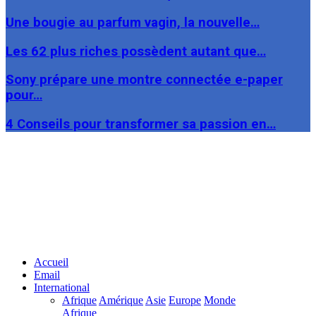
Une bougie au parfum vagin, la nouvelle…
Les 62 plus riches possèdent autant que…
Sony prépare une montre connectée e-paper
pour…
4 Conseils pour transformer sa passion en…
Facebook
Twitter
Linkedin
Accueil
Email
International
Afrique
Amérique
Asie
Europe
Monde
Afrique