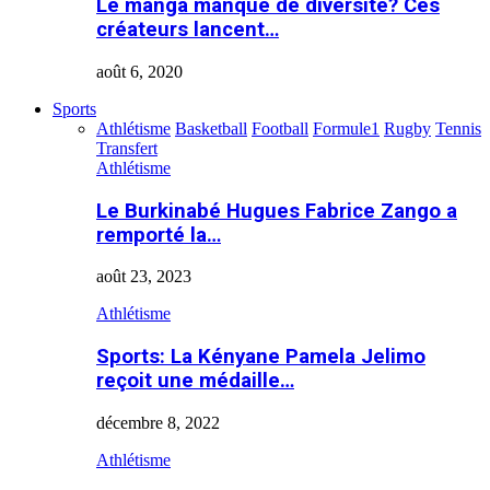
Le manga manque de diversité? Ces
créateurs lancent…
août 6, 2020
Sports
Athlétisme
Basketball
Football
Formule1
Rugby
Tennis
Transfert
Athlétisme
Le Burkinabé Hugues Fabrice Zango a
remporté la…
août 23, 2023
Athlétisme
Sports: La Kényane Pamela Jelimo
reçoit une médaille…
décembre 8, 2022
Athlétisme