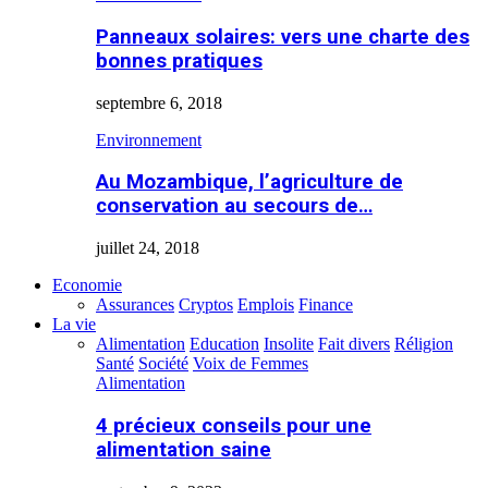
Panneaux solaires: vers une charte des
bonnes pratiques
septembre 6, 2018
Environnement
Au Mozambique, l’agriculture de
conservation au secours de…
juillet 24, 2018
Economie
Assurances
Cryptos
Emplois
Finance
La vie
Alimentation
Education
Insolite
Fait divers
Réligion
Santé
Société
Voix de Femmes
Alimentation
4 précieux conseils pour une
alimentation saine