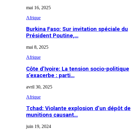
mai 16, 2025
Afrique
Burkina Faso: Sur invitation spéciale du
Président Poutine,…
mai 8, 2025
Afrique
Côte d’Ivoire: La tension socio-politique
s’exacerbe : parti…
avril 30, 2025
Afrique
Tchad: Violante explosion d’un dépôt de
munitions causant…
juin 19, 2024