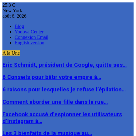
25.3
C
New York
août 6, 2026
Blog
Yoopya Center
Connexion Email
English version
A la Une
Eric Schmidt, président de Google, quitte ses…
6 Conseils pour bâtir votre empire à…
6 raisons pour lesquelles je refuse l’épilation…
Comment aborder une fille dans la rue…
Facebook accusé d’espionner les utilisateurs
d’Instagram à…
Les 3 bienfaits de la musique au…