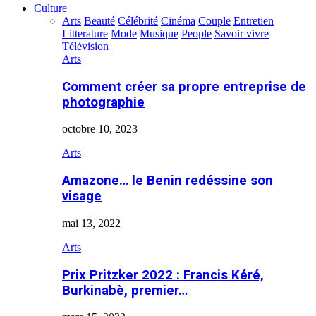
Culture
Arts
Beauté
Célébrité
Cinéma
Couple
Entretien
Litterature
Mode
Musique
People
Savoir vivre
Télévision
Arts
Comment créer sa propre entreprise de
photographie
octobre 10, 2023
Arts
Amazone… le Benin redéssine son
visage
mai 13, 2022
Arts
Prix Pritzker 2022 : Francis Kéré,
Burkinabè, premier…