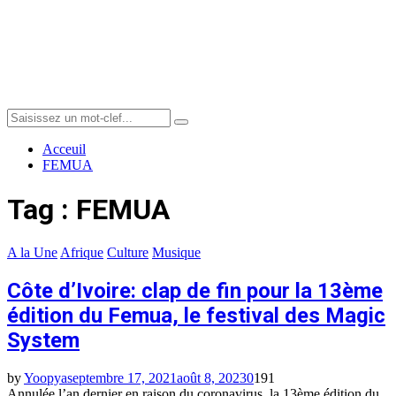
Menu
Search
Search
for:
Acceuil
FEMUA
Tag : FEMUA
A la Une
Afrique
Culture
Musique
Côte d’Ivoire: clap de fin pour la 13ème
édition du Femua, le festival des Magic
System
by
Yoopya
septembre 17, 2021
août 8, 2023
0
191
Annulée l’an dernier en raison du coronavirus, la 13ème édition du