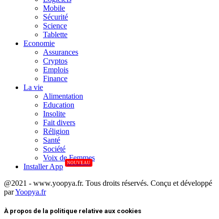
Mobile
Sécurité
Science
Tablette
Economie
Assurances
Cryptos
Emplois
Finance
La vie
Alimentation
Education
Insolite
Fait divers
Réligion
Santé
Société
Voix de Femmes
NOUVEAU
Installer App
@2021 - www.yoopya.fr. Tous droits réservés. Conçu et développé
par
Yoopya.fr
Facebook
Twitter
Linkedin
À propos de la politique relative aux cookies