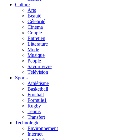
Culture
Arts
Beauté
Célébrité
Cinéma
Couple
Entretien
Litterature
Mode
Musique
People
Savoir vivre
Télévision
Sports
Athlétisme
Basketball
Football
Formule1
Rugby
Tennis
Transfert
Technologie
Environnement
Internet
Logiciels