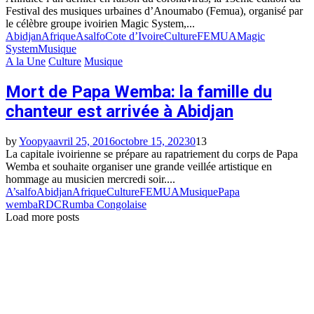
Festival des musiques urbaines d’Anoumabo (Femua), organisé par
le célèbre groupe ivoirien Magic System,...
Abidjan
Afrique
Asalfo
Cote d’Ivoire
Culture
FEMUA
Magic
System
Musique
A la Une
Culture
Musique
Mort de Papa Wemba: la famille du
chanteur est arrivée à Abidjan
by
Yoopya
avril 25, 2016
octobre 15, 2023
0
13
La capitale ivoirienne se prépare au rapatriement du corps de Papa
Wemba et souhaite organiser une grande veillée artistique en
hommage au musicien mercredi soir....
A’salfo
Abidjan
Afrique
Culture
FEMUA
Musique
Papa
wemba
RDC
Rumba Congolaise
Load more posts