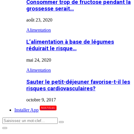
Consommer trop de fructose pendant la
grossesse serait…
août 23, 2020
Alimentation
L’alimentation à base de légumes
réduirait le risque…
mai 24, 2020
Alimentation
Sauter le petit-déjeuner favorise-t-il les
risques cardiovasculaires?
octobre 9, 2017
NOUVEAU
Installer App
Search
Search
for:
Primary