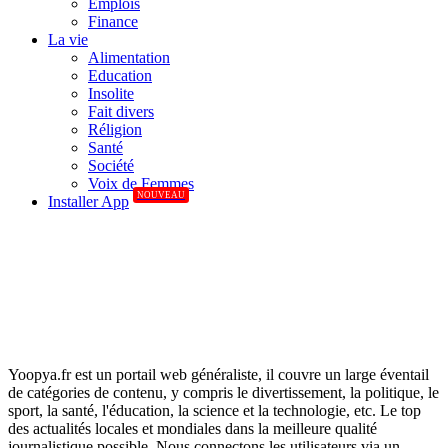
Emplois
Finance
La vie
Alimentation
Education
Insolite
Fait divers
Réligion
Santé
Société
Voix de Femmes
NOUVEAU
Installer App
Yoopya.fr est un portail web généraliste, il couvre un large éventail
de catégories de contenu, y compris le divertissement, la politique, le
sport, la santé, l'éducation, la science et la technologie, etc. Le top
des actualités locales et mondiales dans la meilleure qualité
journalistique possible. Nous connectons les utilisateurs via un