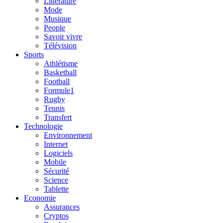
Litterature
Mode
Musique
People
Savoir vivre
Télévision
Sports
Athlétisme
Basketball
Football
Formule1
Rugby
Tennis
Transfert
Technologie
Environnement
Internet
Logiciels
Mobile
Sécurité
Science
Tablette
Economie
Assurances
Cryptos