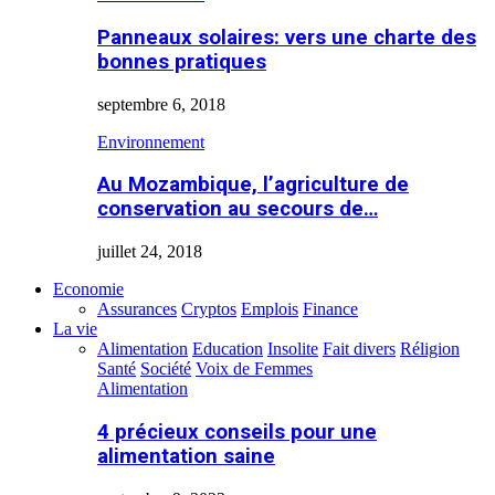
Panneaux solaires: vers une charte des
bonnes pratiques
septembre 6, 2018
Environnement
Au Mozambique, l’agriculture de
conservation au secours de…
juillet 24, 2018
Economie
Assurances
Cryptos
Emplois
Finance
La vie
Alimentation
Education
Insolite
Fait divers
Réligion
Santé
Société
Voix de Femmes
Alimentation
4 précieux conseils pour une
alimentation saine