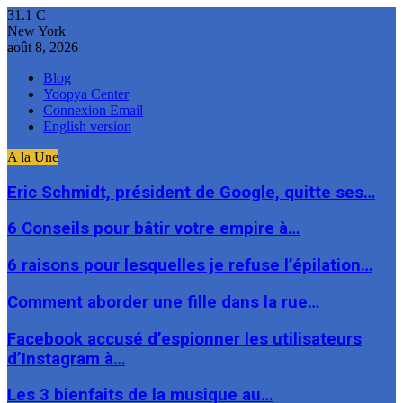
31.1
C
New York
août 8, 2026
Blog
Yoopya Center
Connexion Email
English version
A la Une
Eric Schmidt, président de Google, quitte ses…
6 Conseils pour bâtir votre empire à…
6 raisons pour lesquelles je refuse l’épilation…
Comment aborder une fille dans la rue…
Facebook accusé d’espionner les utilisateurs
d’Instagram à…
Les 3 bienfaits de la musique au…