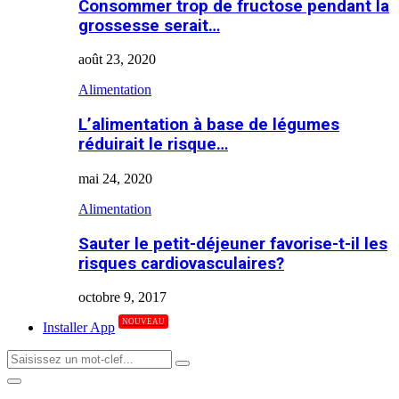
Consommer trop de fructose pendant la
grossesse serait…
août 23, 2020
Alimentation
L’alimentation à base de légumes
réduirait le risque…
mai 24, 2020
Alimentation
Sauter le petit-déjeuner favorise-t-il les
risques cardiovasculaires?
octobre 9, 2017
NOUVEAU
Installer App
Search
Search
for:
Primary