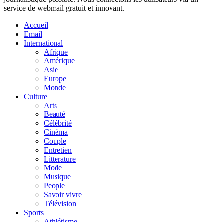
service de webmail gratuit et innovant.
Accueil
Email
International
Afrique
Amérique
Asie
Europe
Monde
Culture
Arts
Beauté
Célébrité
Cinéma
Couple
Entretien
Litterature
Mode
Musique
People
Savoir vivre
Télévision
Sports
Athlétisme