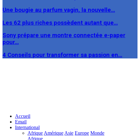
Une bougie au parfum vagin, la nouvelle…
Les 62 plus riches possèdent autant que…
Sony prépare une montre connectée e-paper
pour…
4 Conseils pour transformer sa passion en…
Facebook
Twitter
Linkedin
Accueil
Email
International
Afrique
Amérique
Asie
Europe
Monde
Afrique