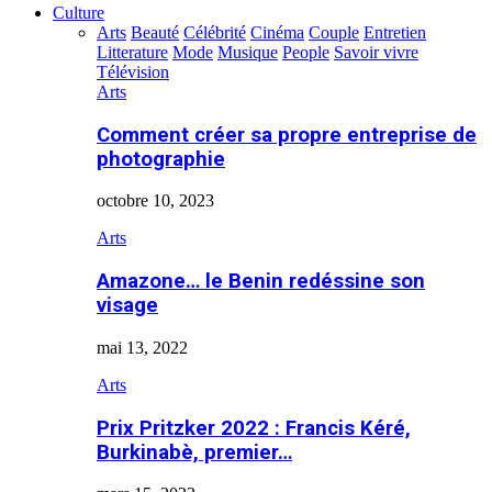
Culture
Arts
Beauté
Célébrité
Cinéma
Couple
Entretien
Litterature
Mode
Musique
People
Savoir vivre
Télévision
Arts
Comment créer sa propre entreprise de
photographie
octobre 10, 2023
Arts
Amazone… le Benin redéssine son
visage
mai 13, 2022
Arts
Prix Pritzker 2022 : Francis Kéré,
Burkinabè, premier…