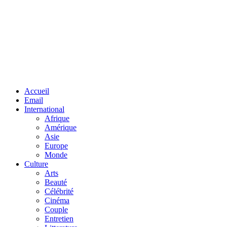
Facebook
Twitter
Linkedin
Accueil
Email
International
Afrique
Amérique
Asie
Europe
Monde
Culture
Arts
Beauté
Célébrité
Cinéma
Couple
Entretien