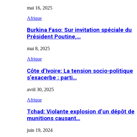
mai 16, 2025
Afrique
Burkina Faso: Sur invitation spéciale du
Président Poutine,…
mai 8, 2025
Afrique
Côte d’Ivoire: La tension socio-politique
s’exacerbe : parti…
avril 30, 2025
Afrique
Tchad: Violante explosion d’un dépôt de
munitions causant…
juin 19, 2024