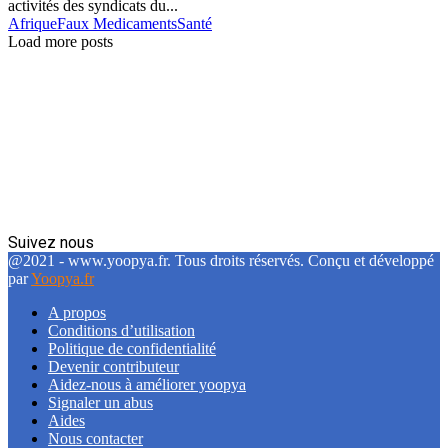
activités des syndicats du...
Afrique
Faux Medicaments
Santé
Load more posts
Suivez nous
Facebook
Twitter
Linkedin
@2021 - www.yoopya.fr. Tous droits réservés. Conçu et développé
par
Yoopya.fr
A propos
Conditions d’utilisation
Politique de confidentialité
Devenir contributeur
Aidez-nous à améliorer yoopya
Signaler un abus
Aides
Nous contacter