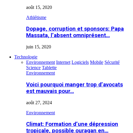
août 15, 2020
Athlétisme
Dopage, corruption et sponsors: Papa
Massata, l’absent omniprésent…
juin 15, 2020
Technologie
Environnement
Internet
Logiciels
Mobile
Sécurité
Science
Tablette
Environnement
Voici pourquoi manger trop d’avocats
est mauvais pour…
août 27, 2024
Environnement
Climat: Formation d’une dépression
tropicale, possible ouragan en…