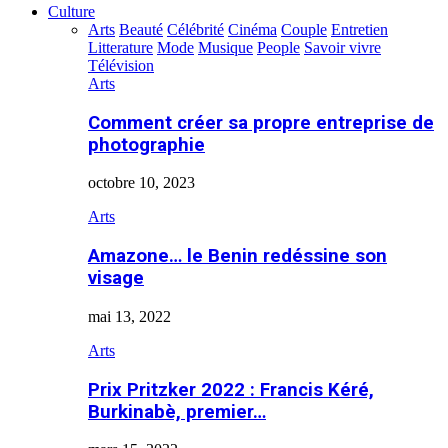
Culture
Arts
Beauté
Célébrité
Cinéma
Couple
Entretien
Litterature
Mode
Musique
People
Savoir vivre
Télévision
Arts
Comment créer sa propre entreprise de
photographie
octobre 10, 2023
Arts
Amazone… le Benin redéssine son
visage
mai 13, 2022
Arts
Prix Pritzker 2022 : Francis Kéré,
Burkinabè, premier…