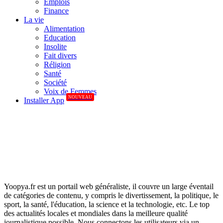
Emplois
Finance
La vie
Alimentation
Education
Insolite
Fait divers
Réligion
Santé
Société
Voix de Femmes
NOUVEAU
Installer App
Yoopya.fr est un portail web généraliste, il couvre un large éventail
de catégories de contenu, y compris le divertissement, la politique, le
sport, la santé, l'éducation, la science et la technologie, etc. Le top
des actualités locales et mondiales dans la meilleure qualité
journalistique possible. Nous connectons les utilisateurs via un