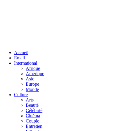
Facebook
Twitter
Linkedin
Accueil
Email
International
Afrique
Amérique
Asie
Europe
Monde
Culture
Arts
Beauté
Célébrité
Cinéma
Couple
Entretien