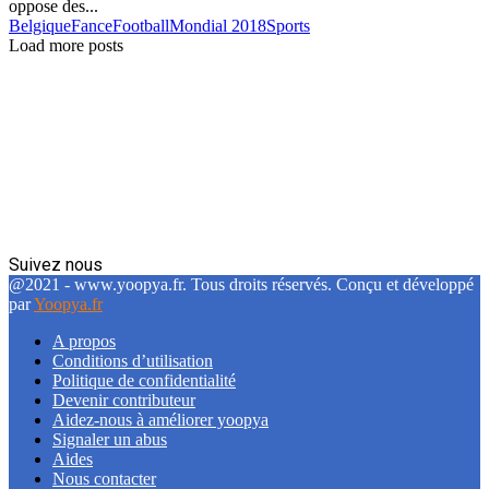
oppose des...
Belgique
Fance
Football
Mondial 2018
Sports
Load more posts
Suivez nous
Facebook
Twitter
Linkedin
@2021 - www.yoopya.fr. Tous droits réservés. Conçu et développé
par
Yoopya.fr
A propos
Conditions d’utilisation
Politique de confidentialité
Devenir contributeur
Aidez-nous à améliorer yoopya
Signaler un abus
Aides
Nous contacter