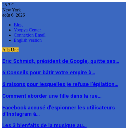
25.3
C
New York
août 6, 2026
Blog
Yoopya Center
Connexion Email
English version
A la Une
Eric Schmidt, président de Google, quitte ses…
6 Conseils pour bâtir votre empire à…
6 raisons pour lesquelles je refuse l’épilation…
Comment aborder une fille dans la rue…
Facebook accusé d’espionner les utilisateurs
d’Instagram à…
Les 3 bienfaits de la musique au…