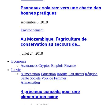
Panneaux solaires: vers une charte des
bonnes pratiques
septembre 6, 2018
Environnement
Au Mozambique, l’agriculture de
conservation au secours de…
juillet 24, 2018
Economie
Assurances
Cryptos
Emplois
Finance
La vie
Alimentation
Education
Insolite
Fait divers
Réligion
Santé
Société
Voix de Femmes
Alimentation
4 précieux conseils pour une
alimentation saine