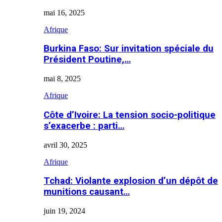
mai 16, 2025
Afrique
Burkina Faso: Sur invitation spéciale du
Président Poutine,…
mai 8, 2025
Afrique
Côte d’Ivoire: La tension socio-politique
s’exacerbe : parti…
avril 30, 2025
Afrique
Tchad: Violante explosion d’un dépôt de
munitions causant…
juin 19, 2024