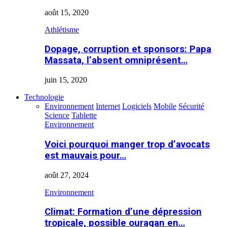
août 15, 2020
Athlétisme
Dopage, corruption et sponsors: Papa
Massata, l’absent omniprésent…
juin 15, 2020
Technologie
Environnement
Internet
Logiciels
Mobile
Sécurité
Science
Tablette
Environnement
Voici pourquoi manger trop d’avocats
est mauvais pour…
août 27, 2024
Environnement
Climat: Formation d’une dépression
tropicale, possible ouragan en…