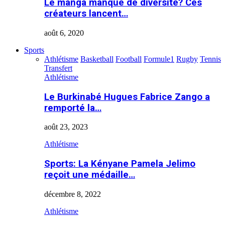
Le manga manque de diversité? Ces
créateurs lancent…
août 6, 2020
Sports
Athlétisme
Basketball
Football
Formule1
Rugby
Tennis
Transfert
Athlétisme
Le Burkinabé Hugues Fabrice Zango a
remporté la…
août 23, 2023
Athlétisme
Sports: La Kényane Pamela Jelimo
reçoit une médaille…
décembre 8, 2022
Athlétisme