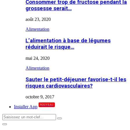
Consommer trop de fructose pendant la
grossesse serait…
août 23, 2020
Alimentation
L’alimentation à base de légumes
réduirait le risque…
mai 24, 2020
Alimentation
Sauter le petit-déjeuner favorise-t-il les
risques cardiovasculaires?
octobre 9, 2017
NOUVEAU
Installer App
Search
Search
for:
Primary