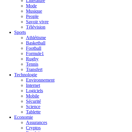
Litterature
Mode
Musique
People
Savoir vivre
Télévision
Sports
Athlétisme
Basketball
Football
Formule1
Rugby
Tennis
Transfert
Technologie
Environnement
Internet
Logiciels
Mobile
Sécurité
Science
Tablette
Economie
Assurances
Cryptos