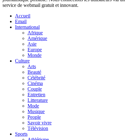
service de webmail gratuit et innovant.
Accueil
Email
International
Afrique
Amérique
Asie
Europe
Monde
Culture
Arts
Beauté
Célébrité
Cinéma
Couple
Entretien
Litterature
Mode
Musique
People
Savoir vivre
Télévision
Sports
Athlétisme