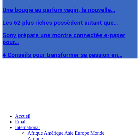
Une bougie au parfum vagin, la nouvelle…
Les 62 plus riches possèdent autant que…
Sony prépare une montre connectée e-paper
pour…
4 Conseils pour transformer sa passion en…
Facebook
Twitter
Linkedin
Accueil
Email
International
Afrique
Amérique
Asie
Europe
Monde
Afrique