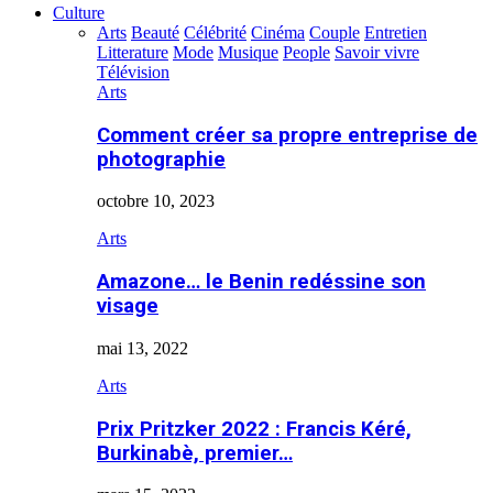
Culture
Arts
Beauté
Célébrité
Cinéma
Couple
Entretien
Litterature
Mode
Musique
People
Savoir vivre
Télévision
Arts
Comment créer sa propre entreprise de
photographie
octobre 10, 2023
Arts
Amazone… le Benin redéssine son
visage
mai 13, 2022
Arts
Prix Pritzker 2022 : Francis Kéré,
Burkinabè, premier…