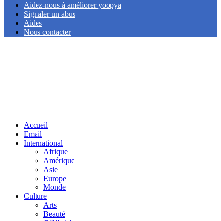
Aidez-nous à améliorer yoopya
Signaler un abus
Aides
Nous contacter
Facebook
Twitter
Linkedin
Accueil
Email
International
Afrique
Amérique
Asie
Europe
Monde
Culture
Arts
Beauté