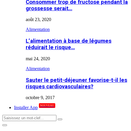
Consommer trop de fructose pendant la
grossesse serait…
août 23, 2020
Alimentation
L’alimentation à base de légumes
réduirait le risque…
mai 24, 2020
Alimentation
Sauter le petit-déjeuner favorise-t-il les
risques cardiovasculaires?
octobre 9, 2017
NOUVEAU
Installer App
Search
Search
for:
Primary