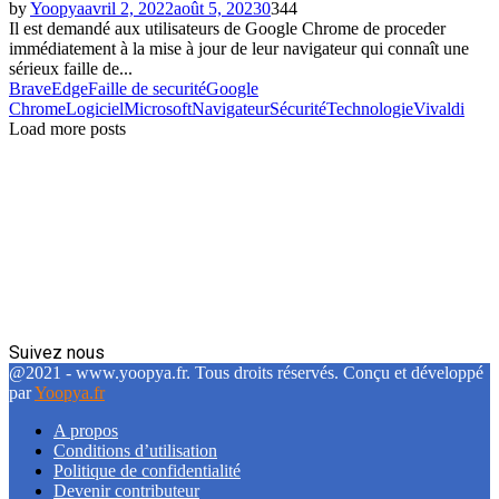
by
Yoopya
avril 2, 2022
août 5, 2023
0
344
Il est demandé aux utilisateurs de Google Chrome de proceder
immédiatement à la mise à jour de leur navigateur qui connaît une
sérieux faille de...
Brave
Edge
Faille de securité
Google
Chrome
Logiciel
Microsoft
Navigateur
Sécurité
Technologie
Vivaldi
Load more posts
Suivez nous
Facebook
Twitter
Linkedin
@2021 - www.yoopya.fr. Tous droits réservés. Conçu et développé
par
Yoopya.fr
A propos
Conditions d’utilisation
Politique de confidentialité
Devenir contributeur