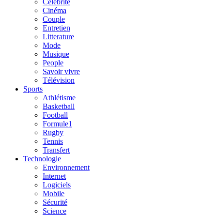
Célébrité
Cinéma
Couple
Entretien
Litterature
Mode
Musique
People
Savoir vivre
Télévision
Sports
Athlétisme
Basketball
Football
Formule1
Rugby
Tennis
Transfert
Technologie
Environnement
Internet
Logiciels
Mobile
Sécurité
Science