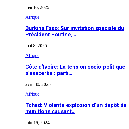
mai 16, 2025
Afrique
Burkina Faso: Sur invitation spéciale du
Président Poutine,…
mai 8, 2025
Afrique
Côte d’Ivoire: La tension socio-politique
s’exacerbe : parti…
avril 30, 2025
Afrique
Tchad: Violante explosion d’un dépôt de
munitions causant…
juin 19, 2024