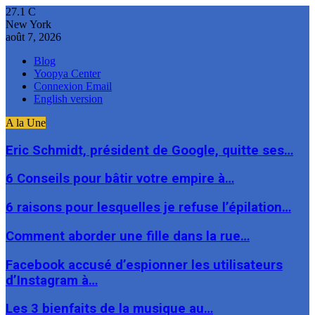
27.1
C
New York
août 7, 2026
Blog
Yoopya Center
Connexion Email
English version
A la Une
Eric Schmidt, président de Google, quitte ses…
6 Conseils pour bâtir votre empire à…
6 raisons pour lesquelles je refuse l’épilation…
Comment aborder une fille dans la rue…
Facebook accusé d’espionner les utilisateurs
d’Instagram à…
Les 3 bienfaits de la musique au…