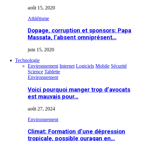
août 15, 2020
Athlétisme
Dopage, corruption et sponsors: Papa
Massata, l’absent omniprésent…
juin 15, 2020
Technologie
Environnement
Internet
Logiciels
Mobile
Sécurité
Science
Tablette
Environnement
Voici pourquoi manger trop d’avocats
est mauvais pour…
août 27, 2024
Environnement
Climat: Formation d’une dépression
tropicale, possible ouragan en…