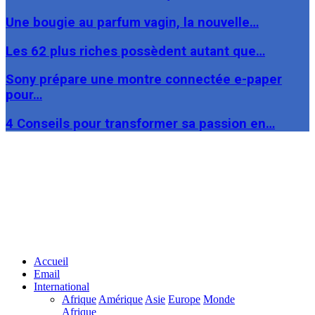
Une bougie au parfum vagin, la nouvelle…
Les 62 plus riches possèdent autant que…
Sony prépare une montre connectée e-paper
pour…
4 Conseils pour transformer sa passion en…
Facebook
Twitter
Linkedin
Accueil
Email
International
Afrique
Amérique
Asie
Europe
Monde
Afrique