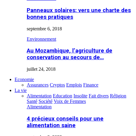
Panneaux solaires: vers une charte des
bonnes pratiques
septembre 6, 2018
Environnement
Au Mozambique, l’agriculture de
conservation au secours de…
juillet 24, 2018
Economie
Assurances
Cryptos
Emplois
Finance
La vie
Alimentation
Education
Insolite
Fait divers
Réligion
Santé
Société
Voix de Femmes
Alimentation
4 précieux conseils pour une
alimentation saine