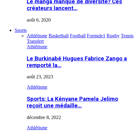
Le manga manque de diversité? Ces
créateurs lancent…
août 6, 2020
Sports
Athlétisme
Basketball
Football
Formule1
Rugby
Tennis
Transfert
Athlétisme
Le Burkinabé Hugues Fabrice Zango a
remporté la…
août 23, 2023
Athlétisme
Sports: La Kényane Pamela Jelimo
reçoit une médaille…
décembre 8, 2022
Athlétisme