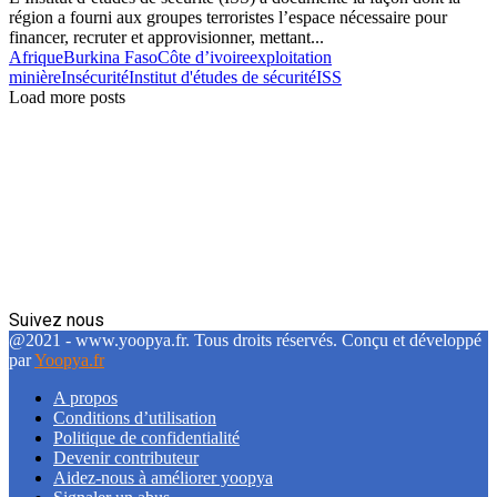
région a fourni aux groupes terroristes l’espace nécessaire pour
financer, recruter et approvisionner, mettant...
Afrique
Burkina Faso
Côte d’ivoire
exploitation
minière
Insécurité
Institut d'études de sécurité
ISS
Load more posts
Suivez nous
Facebook
Twitter
Linkedin
@2021 - www.yoopya.fr. Tous droits réservés. Conçu et développé
par
Yoopya.fr
A propos
Conditions d’utilisation
Politique de confidentialité
Devenir contributeur
Aidez-nous à améliorer yoopya