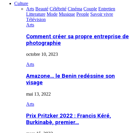
Culture
Arts
Beauté
Célébrité
Cinéma
Couple
Entretien
Litterature
Mode
Musique
People
Savoir vivre
Télévision
Arts
Comment créer sa propre entreprise de
photographie
octobre 10, 2023
Arts
Amazone… le Benin redéssine son
visage
mai 13, 2022
Arts
Prix Pritzker 2022 : Francis Kéré,
Burkinabè, premier…