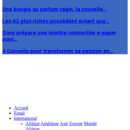
Une bougie au parfum vagin, la nouvelle…
Les 62 plus riches possèdent autant que…
Sony prépare une montre connectée e-paper
pour…
4 Conseils pour transformer sa passion en…
Facebook
Twitter
Linkedin
Accueil
Email
International
Afrique
Amérique
Asie
Europe
Monde
Afrique