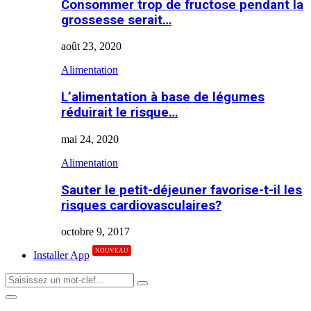
Consommer trop de fructose pendant la
grossesse serait…
août 23, 2020
Alimentation
L’alimentation à base de légumes
réduirait le risque…
mai 24, 2020
Alimentation
Sauter le petit-déjeuner favorise-t-il les
risques cardiovasculaires?
octobre 9, 2017
NOUVEAU
Installer App
Search
Search
for:
Primary