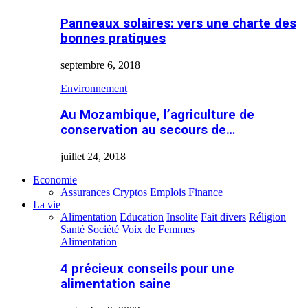
Panneaux solaires: vers une charte des
bonnes pratiques
septembre 6, 2018
Environnement
Au Mozambique, l’agriculture de
conservation au secours de…
juillet 24, 2018
Economie
Assurances
Cryptos
Emplois
Finance
La vie
Alimentation
Education
Insolite
Fait divers
Réligion
Santé
Société
Voix de Femmes
Alimentation
4 précieux conseils pour une
alimentation saine