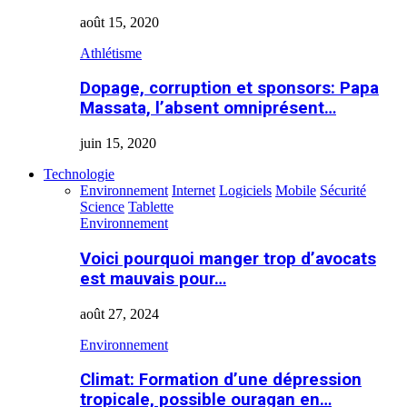
août 15, 2020
Athlétisme
Dopage, corruption et sponsors: Papa
Massata, l’absent omniprésent…
juin 15, 2020
Technologie
Environnement
Internet
Logiciels
Mobile
Sécurité
Science
Tablette
Environnement
Voici pourquoi manger trop d’avocats
est mauvais pour…
août 27, 2024
Environnement
Climat: Formation d’une dépression
tropicale, possible ouragan en…