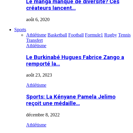
Le manga manque de diversité? Ces
créateurs lancent…
août 6, 2020
Sports
Athlétisme
Basketball
Football
Formule1
Rugby
Tennis
Transfert
Athlétisme
Le Burkinabé Hugues Fabrice Zango a
remporté la…
août 23, 2023
Athlétisme
Sports: La Kényane Pamela Jelimo
reçoit une médaille…
décembre 8, 2022
Athlétisme