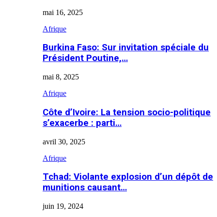
mai 16, 2025
Afrique
Burkina Faso: Sur invitation spéciale du
Président Poutine,…
mai 8, 2025
Afrique
Côte d’Ivoire: La tension socio-politique
s’exacerbe : parti…
avril 30, 2025
Afrique
Tchad: Violante explosion d’un dépôt de
munitions causant…
juin 19, 2024