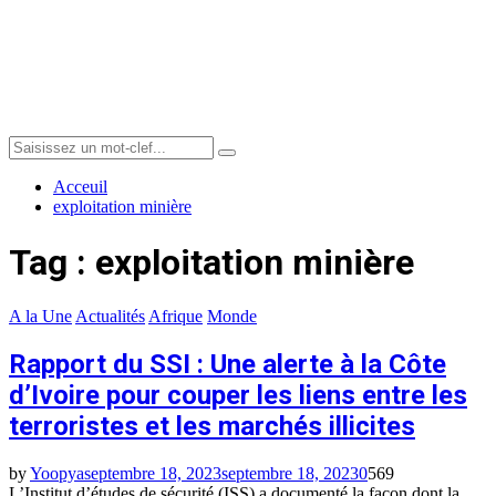
Menu
Search
Search
for:
Acceuil
exploitation minière
Tag : exploitation minière
A la Une
Actualités
Afrique
Monde
Rapport du SSI : Une alerte à la Côte
d’Ivoire pour couper les liens entre les
terroristes et les marchés illicites
by
Yoopya
septembre 18, 2023
septembre 18, 2023
0
569
L’Institut d’études de sécurité (ISS) a documenté la façon dont la