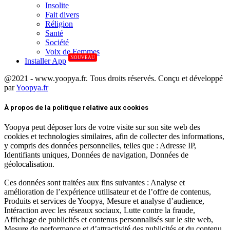
Insolite
Fait divers
Réligion
Santé
Société
Voix de Femmes
NOUVEAU
Installer App
@2021 - www.yoopya.fr. Tous droits réservés. Conçu et développé
par
Yoopya.fr
Facebook
Twitter
Linkedin
À propos de la politique relative aux cookies
Yoopya peut déposer lors de votre visite sur son site web des
cookies et technologies similaires, afin de collecter des informations,
y compris des données personnelles, telles que : Adresse IP,
Identifiants uniques, Données de navigation, Données de
géolocalisation.
Ces données sont traitées aux fins suivantes : Analyse et
amélioration de l’expérience utilisateur et de l’offre de contenus,
Produits et services de Yoopya, Mesure et analyse d’audience,
Intéraction avec les réseaux sociaux, Lutte contre la fraude,
Affichage de publicités et contenus personnalisés sur le site web,
Mesure de performance et d’attractivité des publicités et du contenu.