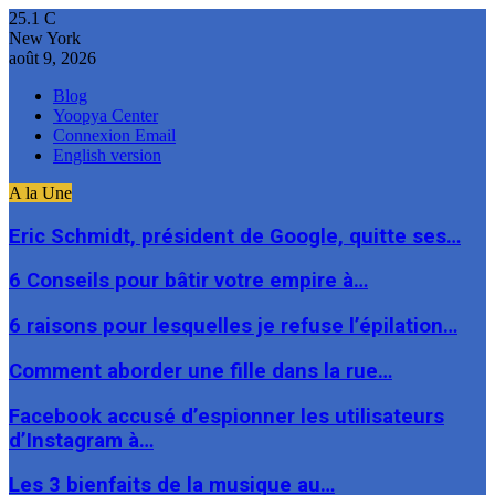
25.1
C
New York
août 9, 2026
Blog
Yoopya Center
Connexion Email
English version
A la Une
Eric Schmidt, président de Google, quitte ses…
6 Conseils pour bâtir votre empire à…
6 raisons pour lesquelles je refuse l’épilation…
Comment aborder une fille dans la rue…
Facebook accusé d’espionner les utilisateurs
d’Instagram à…
Les 3 bienfaits de la musique au…