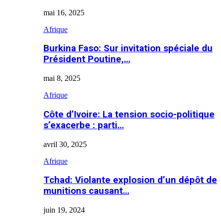
mai 16, 2025
Afrique
Burkina Faso: Sur invitation spéciale du
Président Poutine,…
mai 8, 2025
Afrique
Côte d’Ivoire: La tension socio-politique
s’exacerbe : parti…
avril 30, 2025
Afrique
Tchad: Violante explosion d’un dépôt de
munitions causant…
juin 19, 2024