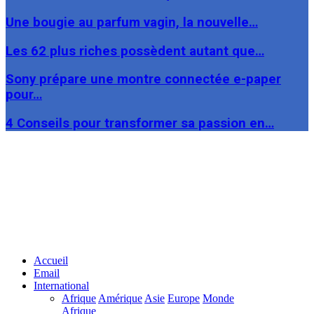
Une bougie au parfum vagin, la nouvelle…
Les 62 plus riches possèdent autant que…
Sony prépare une montre connectée e-paper
pour…
4 Conseils pour transformer sa passion en…
Facebook
Twitter
Linkedin
Accueil
Email
International
Afrique
Amérique
Asie
Europe
Monde
Afrique