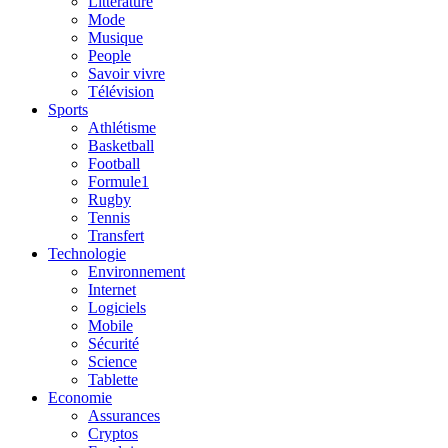
Litterature
Mode
Musique
People
Savoir vivre
Télévision
Sports
Athlétisme
Basketball
Football
Formule1
Rugby
Tennis
Transfert
Technologie
Environnement
Internet
Logiciels
Mobile
Sécurité
Science
Tablette
Economie
Assurances
Cryptos