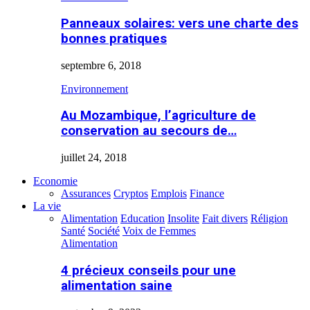
Panneaux solaires: vers une charte des
bonnes pratiques
septembre 6, 2018
Environnement
Au Mozambique, l’agriculture de
conservation au secours de…
juillet 24, 2018
Economie
Assurances
Cryptos
Emplois
Finance
La vie
Alimentation
Education
Insolite
Fait divers
Réligion
Santé
Société
Voix de Femmes
Alimentation
4 précieux conseils pour une
alimentation saine