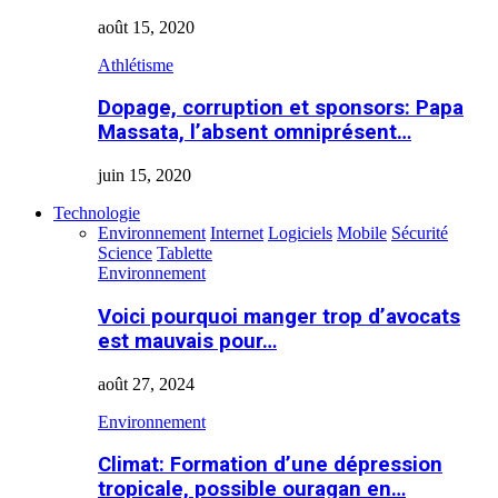
août 15, 2020
Athlétisme
Dopage, corruption et sponsors: Papa
Massata, l’absent omniprésent…
juin 15, 2020
Technologie
Environnement
Internet
Logiciels
Mobile
Sécurité
Science
Tablette
Environnement
Voici pourquoi manger trop d’avocats
est mauvais pour…
août 27, 2024
Environnement
Climat: Formation d’une dépression
tropicale, possible ouragan en…