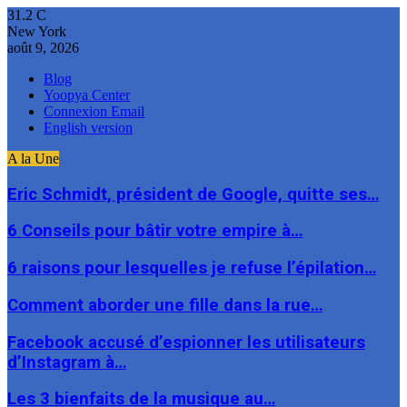
31.2
C
New York
août 9, 2026
Blog
Yoopya Center
Connexion Email
English version
A la Une
Eric Schmidt, président de Google, quitte ses…
6 Conseils pour bâtir votre empire à…
6 raisons pour lesquelles je refuse l’épilation…
Comment aborder une fille dans la rue…
Facebook accusé d’espionner les utilisateurs
d’Instagram à…
Les 3 bienfaits de la musique au…