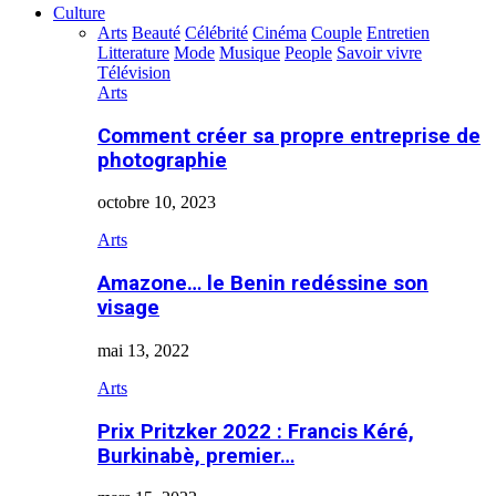
Culture
Arts
Beauté
Célébrité
Cinéma
Couple
Entretien
Litterature
Mode
Musique
People
Savoir vivre
Télévision
Arts
Comment créer sa propre entreprise de
photographie
octobre 10, 2023
Arts
Amazone… le Benin redéssine son
visage
mai 13, 2022
Arts
Prix Pritzker 2022 : Francis Kéré,
Burkinabè, premier…