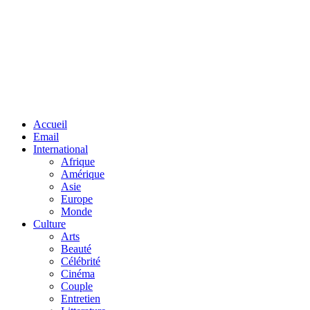
Facebook
Twitter
Linkedin
Accueil
Email
International
Afrique
Amérique
Asie
Europe
Monde
Culture
Arts
Beauté
Célébrité
Cinéma
Couple
Entretien