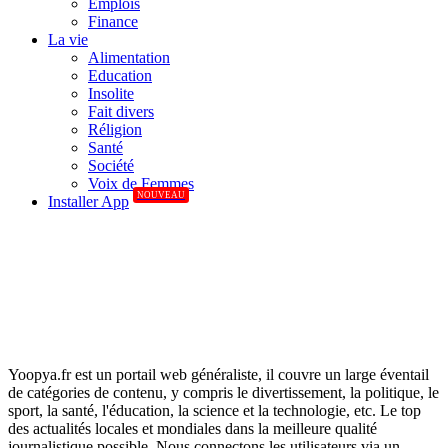
Emplois
Finance
La vie
Alimentation
Education
Insolite
Fait divers
Réligion
Santé
Société
Voix de Femmes
NOUVEAU
Installer App
Yoopya.fr est un portail web généraliste, il couvre un large éventail
de catégories de contenu, y compris le divertissement, la politique, le
sport, la santé, l'éducation, la science et la technologie, etc. Le top
des actualités locales et mondiales dans la meilleure qualité
journalistique possible. Nous connectons les utilisateurs via un