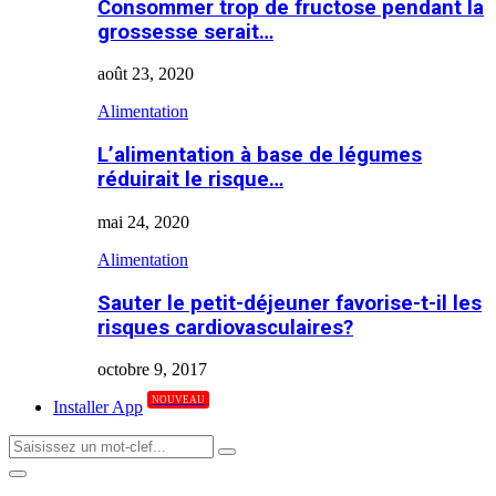
Consommer trop de fructose pendant la
grossesse serait…
août 23, 2020
Alimentation
L’alimentation à base de légumes
réduirait le risque…
mai 24, 2020
Alimentation
Sauter le petit-déjeuner favorise-t-il les
risques cardiovasculaires?
octobre 9, 2017
NOUVEAU
Installer App
Search
Search
for:
Primary