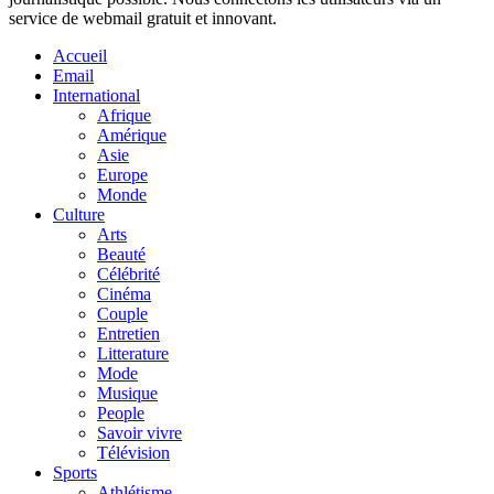
service de webmail gratuit et innovant.
Accueil
Email
International
Afrique
Amérique
Asie
Europe
Monde
Culture
Arts
Beauté
Célébrité
Cinéma
Couple
Entretien
Litterature
Mode
Musique
People
Savoir vivre
Télévision
Sports
Athlétisme