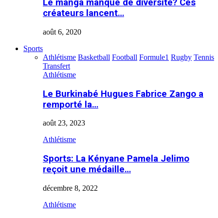
Le manga manque de diversité? Ces
créateurs lancent…
août 6, 2020
Sports
Athlétisme
Basketball
Football
Formule1
Rugby
Tennis
Transfert
Athlétisme
Le Burkinabé Hugues Fabrice Zango a
remporté la…
août 23, 2023
Athlétisme
Sports: La Kényane Pamela Jelimo
reçoit une médaille…
décembre 8, 2022
Athlétisme