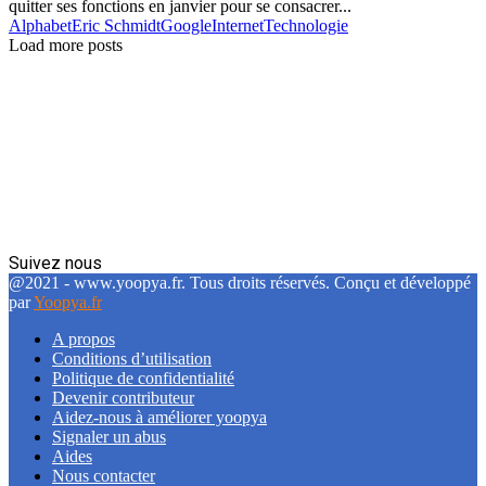
quitter ses fonctions en janvier pour se consacrer...
Alphabet
Eric Schmidt
Google
Internet
Technologie
Load more posts
Suivez nous
Facebook
Twitter
Linkedin
@2021 - www.yoopya.fr. Tous droits réservés. Conçu et développé
par
Yoopya.fr
A propos
Conditions d’utilisation
Politique de confidentialité
Devenir contributeur
Aidez-nous à améliorer yoopya
Signaler un abus
Aides
Nous contacter