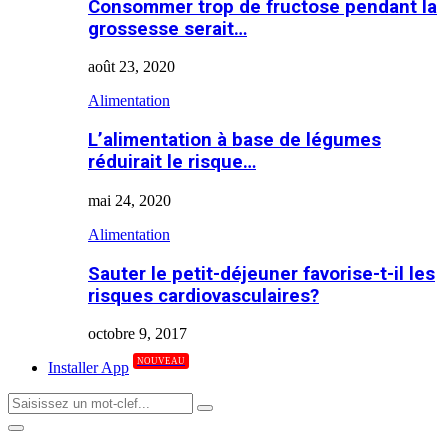
Consommer trop de fructose pendant la
grossesse serait…
août 23, 2020
Alimentation
L’alimentation à base de légumes
réduirait le risque…
mai 24, 2020
Alimentation
Sauter le petit-déjeuner favorise-t-il les
risques cardiovasculaires?
octobre 9, 2017
NOUVEAU
Installer App
Search
Search
for:
Primary