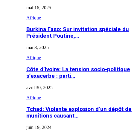
mai 16, 2025
Afrique
Burkina Faso: Sur invitation spéciale du
Président Poutine,…
mai 8, 2025
Afrique
Côte d’Ivoire: La tension socio-politique
s’exacerbe : parti…
avril 30, 2025
Afrique
Tchad: Violante explosion d’un dépôt de
munitions causant…
juin 19, 2024