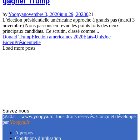
gagner Trump
by
Yoopya
novembre 3, 2020
juin 29, 2023
0
21
L’élection présidentielle américaine approche à grands pas (mardi 3
novembre) Nous passons en revue les points forts des deux
principaux candidats. Ce scrutin, classé comme...
Donald Trump
Election américaines 2020
Etats-Unis
Joe
Biden
Présidentielle
Load more posts
Suivez nous
Facebook
Twitter
Linkedin
@2021 - www.yoopya.fr. Tous droits réservés. Conçu et développé
par
Yoopya.fr
A propos
Conditions d’utilisation