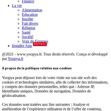
Finance
La vie
Alimentation
Education
Insolite
Fait divers
Réligion
Santé
Société
Voix de Femmes
NOUVEAU
Installer App
@2021 - www.yoopya.fr. Tous droits réservés. Conçu et développé
par
Yoopya.fr
Facebook
Twitter
Linkedin
À propos de la politique relative aux cookies
Yoopya peut déposer lors de votre visite sur son site web des
cookies et technologies similaires, afin de collecter des informations,
y compris des données personnelles, telles que : Adresse IP,
Identifiants uniques, Données de navigation, Données de
géolocalisation.
Ces données sont traitées aux fins suivantes : Analyse et
amélioration de l’expérience utilisateur et de l’offre de contenus,