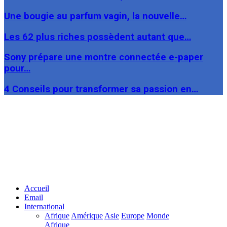
Une bougie au parfum vagin, la nouvelle…
Les 62 plus riches possèdent autant que…
Sony prépare une montre connectée e-paper
pour…
4 Conseils pour transformer sa passion en…
Facebook
Twitter
Linkedin
Accueil
Email
International
Afrique
Amérique
Asie
Europe
Monde
Afrique