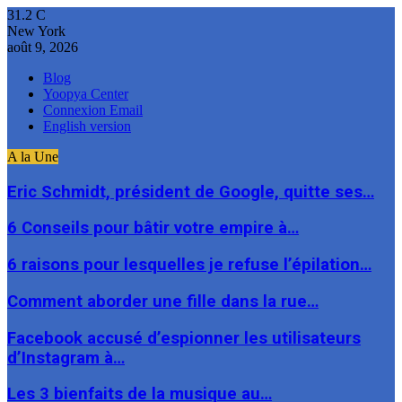
31.2
C
New York
août 9, 2026
Blog
Yoopya Center
Connexion Email
English version
A la Une
Eric Schmidt, président de Google, quitte ses…
6 Conseils pour bâtir votre empire à…
6 raisons pour lesquelles je refuse l’épilation…
Comment aborder une fille dans la rue…
Facebook accusé d’espionner les utilisateurs
d’Instagram à…
Les 3 bienfaits de la musique au…