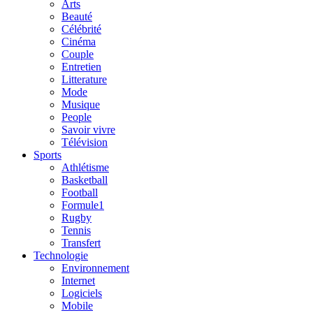
Arts
Beauté
Célébrité
Cinéma
Couple
Entretien
Litterature
Mode
Musique
People
Savoir vivre
Télévision
Sports
Athlétisme
Basketball
Football
Formule1
Rugby
Tennis
Transfert
Technologie
Environnement
Internet
Logiciels
Mobile