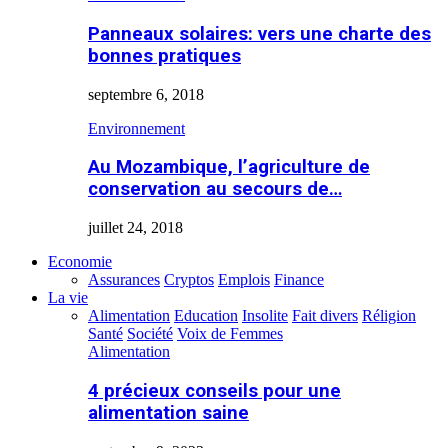
Panneaux solaires: vers une charte des
bonnes pratiques
septembre 6, 2018
Environnement
Au Mozambique, l’agriculture de
conservation au secours de…
juillet 24, 2018
Economie
Assurances
Cryptos
Emplois
Finance
La vie
Alimentation
Education
Insolite
Fait divers
Réligion
Santé
Société
Voix de Femmes
Alimentation
4 précieux conseils pour une
alimentation saine