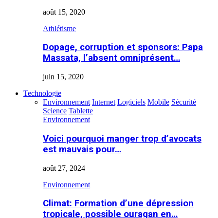
août 15, 2020
Athlétisme
Dopage, corruption et sponsors: Papa
Massata, l’absent omniprésent…
juin 15, 2020
Technologie
Environnement
Internet
Logiciels
Mobile
Sécurité
Science
Tablette
Environnement
Voici pourquoi manger trop d’avocats
est mauvais pour…
août 27, 2024
Environnement
Climat: Formation d’une dépression
tropicale, possible ouragan en…