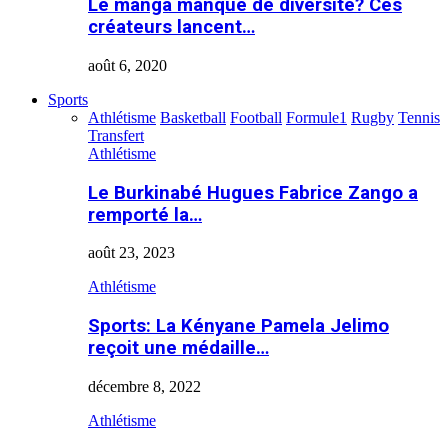
Le manga manque de diversité? Ces
créateurs lancent…
août 6, 2020
Sports
Athlétisme
Basketball
Football
Formule1
Rugby
Tennis
Transfert
Athlétisme
Le Burkinabé Hugues Fabrice Zango a
remporté la…
août 23, 2023
Athlétisme
Sports: La Kényane Pamela Jelimo
reçoit une médaille…
décembre 8, 2022
Athlétisme