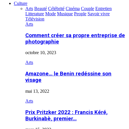
Culture
Arts
Beauté
Célébrité
Cinéma
Couple
Entretien
Litterature
Mode
Musique
People
Savoir vivre
Télévision
Arts
Comment créer sa propre entreprise de
photographie
octobre 10, 2023
Arts
Amazone… le Benin redéssine son
visage
mai 13, 2022
Arts
Prix Pritzker 2022 : Francis Kéré,
Burkinabè, premier…