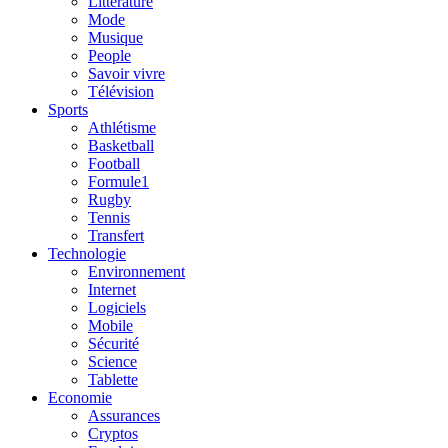
Litterature
Mode
Musique
People
Savoir vivre
Télévision
Sports
Athlétisme
Basketball
Football
Formule1
Rugby
Tennis
Transfert
Technologie
Environnement
Internet
Logiciels
Mobile
Sécurité
Science
Tablette
Economie
Assurances
Cryptos