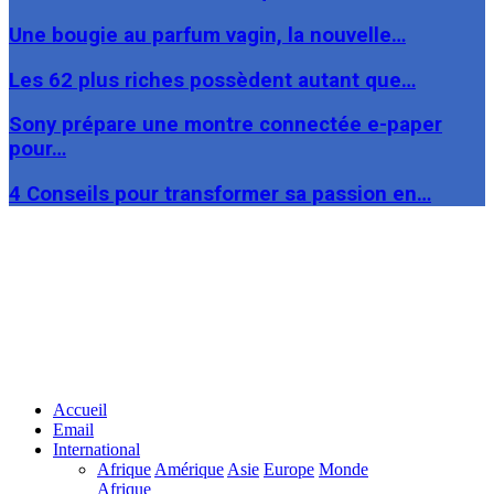
Une bougie au parfum vagin, la nouvelle…
Les 62 plus riches possèdent autant que…
Sony prépare une montre connectée e-paper
pour…
4 Conseils pour transformer sa passion en…
Facebook
Twitter
Linkedin
Accueil
Email
International
Afrique
Amérique
Asie
Europe
Monde
Afrique