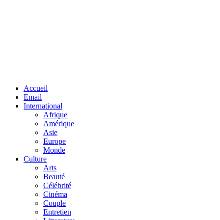
Facebook
Twitter
Linkedin
Accueil
Email
International
Afrique
Amérique
Asie
Europe
Monde
Culture
Arts
Beauté
Célébrité
Cinéma
Couple
Entretien