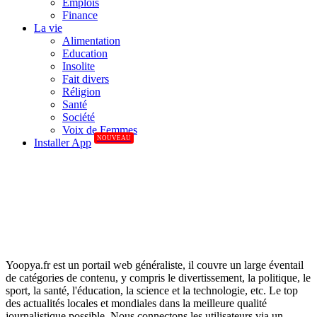
Emplois
Finance
La vie
Alimentation
Education
Insolite
Fait divers
Réligion
Santé
Société
Voix de Femmes
NOUVEAU
Installer App
Yoopya.fr est un portail web généraliste, il couvre un large éventail
de catégories de contenu, y compris le divertissement, la politique, le
sport, la santé, l'éducation, la science et la technologie, etc. Le top
des actualités locales et mondiales dans la meilleure qualité
journalistique possible. Nous connectons les utilisateurs via un