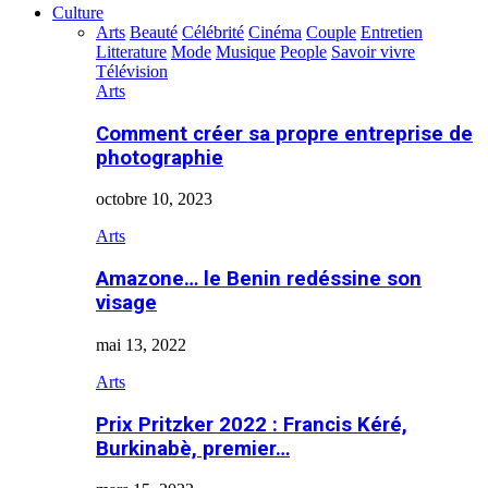
Culture
Arts
Beauté
Célébrité
Cinéma
Couple
Entretien
Litterature
Mode
Musique
People
Savoir vivre
Télévision
Arts
Comment créer sa propre entreprise de
photographie
octobre 10, 2023
Arts
Amazone… le Benin redéssine son
visage
mai 13, 2022
Arts
Prix Pritzker 2022 : Francis Kéré,
Burkinabè, premier…