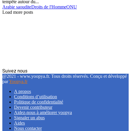
tempête autour du...
Arabie saoudite
Droits de l'Homme
ONU
Load more posts
Suivez nous
Facebook
Twitter
Linkedin
@2021 - www.yoopya.fr. Tous droits réservés. Conçu et développé
par
Yoopya.fr
A propos
Conditions d’utilisation
Politique de confidentialité
Devenir contributeur
Aidez-nous à améliorer yoopya
Signaler un abus
Aides
Nous contacter