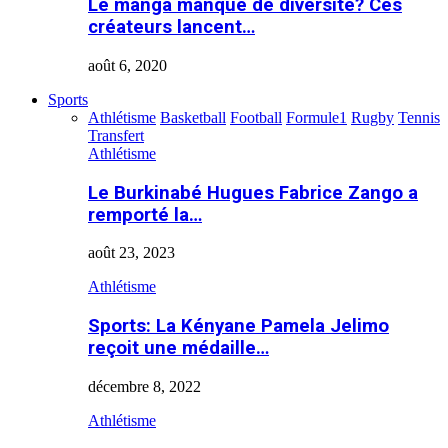
Le manga manque de diversité? Ces
créateurs lancent…
août 6, 2020
Sports
Athlétisme
Basketball
Football
Formule1
Rugby
Tennis
Transfert
Athlétisme
Le Burkinabé Hugues Fabrice Zango a
remporté la…
août 23, 2023
Athlétisme
Sports: La Kényane Pamela Jelimo
reçoit une médaille…
décembre 8, 2022
Athlétisme