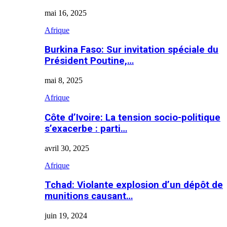
mai 16, 2025
Afrique
Burkina Faso: Sur invitation spéciale du
Président Poutine,…
mai 8, 2025
Afrique
Côte d’Ivoire: La tension socio-politique
s’exacerbe : parti…
avril 30, 2025
Afrique
Tchad: Violante explosion d’un dépôt de
munitions causant…
juin 19, 2024