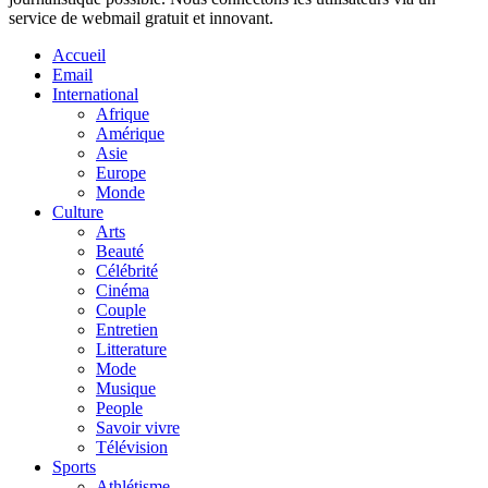
service de webmail gratuit et innovant.
Accueil
Email
International
Afrique
Amérique
Asie
Europe
Monde
Culture
Arts
Beauté
Célébrité
Cinéma
Couple
Entretien
Litterature
Mode
Musique
People
Savoir vivre
Télévision
Sports
Athlétisme