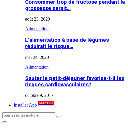
Consommer trop de fructose pendant la
grossesse serait…
août 23, 2020
Alimentation
L’alimentation à base de légumes
réduirait le risque…
mai 24, 2020
Alimentation
Sauter le petit-déjeuner favorise-t-il les
risques cardiovasculaires?
octobre 9, 2017
NOUVEAU
Installer App
Search
Search
for:
Primary