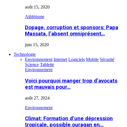
août 15, 2020
Athlétisme
Dopage, corruption et sponsors: Papa
Massata, l’absent omniprésent…
juin 15, 2020
Technologie
Environnement
Internet
Logiciels
Mobile
Sécurité
Science
Tablette
Environnement
Voici pourquoi manger trop d’avocats
est mauvais pour…
août 27, 2024
Environnement
Climat: Formation d’une dépression
tropicale, possible ouragan en…