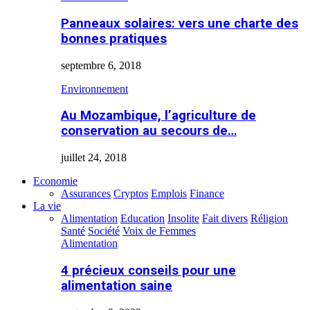
Panneaux solaires: vers une charte des
bonnes pratiques
septembre 6, 2018
Environnement
Au Mozambique, l’agriculture de
conservation au secours de…
juillet 24, 2018
Economie
Assurances
Cryptos
Emplois
Finance
La vie
Alimentation
Education
Insolite
Fait divers
Réligion
Santé
Société
Voix de Femmes
Alimentation
4 précieux conseils pour une
alimentation saine