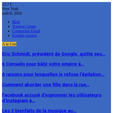
23.7
C
New York
août 8, 2026
Blog
Yoopya Center
Connexion Email
English version
A la Une
Eric Schmidt, président de Google, quitte ses…
6 Conseils pour bâtir votre empire à…
6 raisons pour lesquelles je refuse l’épilation…
Comment aborder une fille dans la rue…
Facebook accusé d’espionner les utilisateurs
d’Instagram à…
Les 3 bienfaits de la musique au…