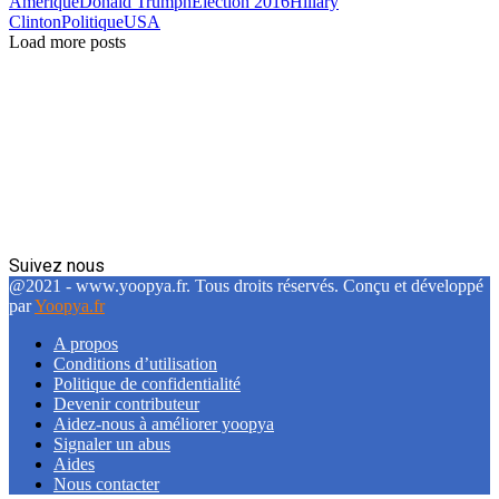
Amerique
Donald Trumph
Election 2016
Hillary
Clinton
Politique
USA
Load more posts
Suivez nous
Facebook
Twitter
Linkedin
@2021 - www.yoopya.fr. Tous droits réservés. Conçu et développé
par
Yoopya.fr
A propos
Conditions d’utilisation
Politique de confidentialité
Devenir contributeur
Aidez-nous à améliorer yoopya
Signaler un abus
Aides
Nous contacter