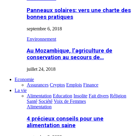
Panneaux solaires: vers une charte des
bonnes pratiques
septembre 6, 2018
Environnement
Au Mozambique, l’agriculture de
conservation au secours de…
juillet 24, 2018
Economie
Assurances
Cryptos
Emplois
Finance
La vie
Alimentation
Education
Insolite
Fait divers
Réligion
Santé
Société
Voix de Femmes
Alimentation
4 précieux conseils pour une
alimentation saine