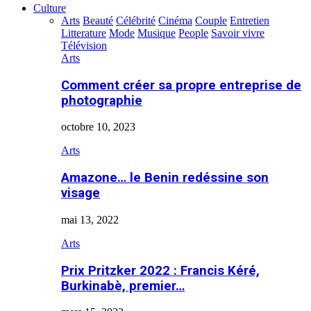
Culture
Arts
Beauté
Célébrité
Cinéma
Couple
Entretien
Litterature
Mode
Musique
People
Savoir vivre
Télévision
Arts
Comment créer sa propre entreprise de
photographie
octobre 10, 2023
Arts
Amazone… le Benin redéssine son
visage
mai 13, 2022
Arts
Prix Pritzker 2022 : Francis Kéré,
Burkinabè, premier…