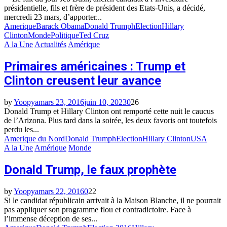
présidentielle, fils et frère de président des Etats-Unis, a décidé,
mercredi 23 mars, d’apporter...
Amerique
Barack Obama
Donald Trumph
Election
Hillary
Clinton
Monde
Politique
Ted Cruz
A la Une
Actualités
Amérique
Primaires américaines : Trump et
Clinton creusent leur avance
by
Yoopya
mars 23, 2016
juin 10, 2023
0
26
Donald Trump et Hillary Clinton ont remporté cette nuit le caucus
de l’Arizona. Plus tard dans la soirée, les deux favoris ont toutefois
perdu les...
Amerique du Nord
Donald Trumph
Election
Hillary Clinton
USA
A la Une
Amérique
Monde
Donald Trump, le faux prophète
by
Yoopya
mars 22, 2016
0
22
Si le candidat républicain arrivait à la Maison Blanche, il ne pourrait
pas appliquer son programme flou et contradictoire. Face à
l’immense déception de ses...