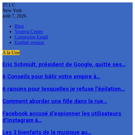
27.1
C
New York
août 7, 2026
Blog
Yoopya Center
Connexion Email
English version
A la Une
Eric Schmidt, président de Google, quitte ses…
6 Conseils pour bâtir votre empire à…
6 raisons pour lesquelles je refuse l’épilation…
Comment aborder une fille dans la rue…
Facebook accusé d’espionner les utilisateurs
d’Instagram à…
Les 3 bienfaits de la musique au…