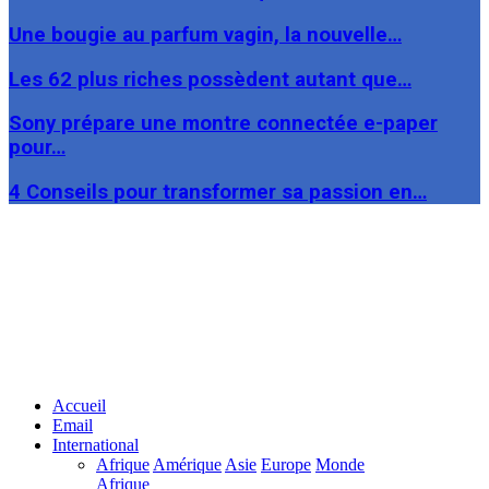
Une bougie au parfum vagin, la nouvelle…
Les 62 plus riches possèdent autant que…
Sony prépare une montre connectée e-paper
pour…
4 Conseils pour transformer sa passion en…
Facebook
Twitter
Linkedin
Accueil
Email
International
Afrique
Amérique
Asie
Europe
Monde
Afrique