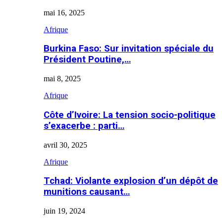
mai 16, 2025
Afrique
Burkina Faso: Sur invitation spéciale du
Président Poutine,…
mai 8, 2025
Afrique
Côte d’Ivoire: La tension socio-politique
s’exacerbe : parti…
avril 30, 2025
Afrique
Tchad: Violante explosion d’un dépôt de
munitions causant…
juin 19, 2024