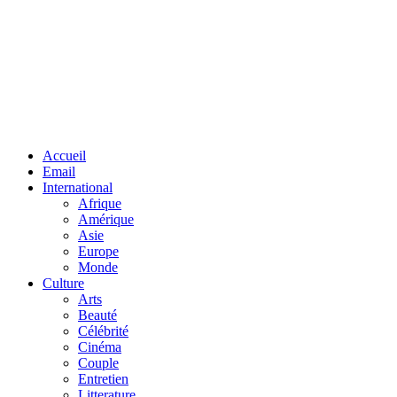
Facebook
Twitter
Linkedin
Accueil
Email
International
Afrique
Amérique
Asie
Europe
Monde
Culture
Arts
Beauté
Célébrité
Cinéma
Couple
Entretien
Litterature