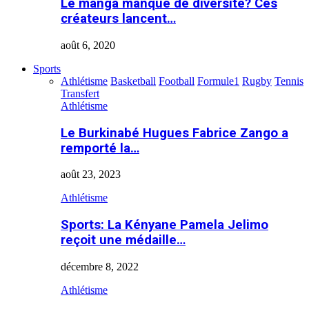
Le manga manque de diversité? Ces
créateurs lancent…
août 6, 2020
Sports
Athlétisme
Basketball
Football
Formule1
Rugby
Tennis
Transfert
Athlétisme
Le Burkinabé Hugues Fabrice Zango a
remporté la…
août 23, 2023
Athlétisme
Sports: La Kényane Pamela Jelimo
reçoit une médaille…
décembre 8, 2022
Athlétisme