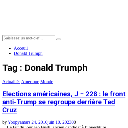
Menu
Search
Search
for:
Acceuil
Donald Trumph
Tag : Donald Trumph
Actualités
Amérique
Monde
Elections américaines, J − 228 : le front
anti-Trump se regroupe derrière Ted
Cruz
by
Yoopya
mars 24, 2016
juin 10, 2023
0
0
Le fait du jour Jeb Bush, ancien candidat à l’investiture