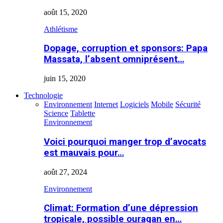
août 15, 2020
Athlétisme
Dopage, corruption et sponsors: Papa
Massata, l’absent omniprésent…
juin 15, 2020
Technologie
Environnement
Internet
Logiciels
Mobile
Sécurité
Science
Tablette
Environnement
Voici pourquoi manger trop d’avocats
est mauvais pour…
août 27, 2024
Environnement
Climat: Formation d’une dépression
tropicale, possible ouragan en…