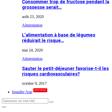
Consommer trop de fructose pendant la
grossesse serait…
août 23, 2020
Alimentation
L’alimentation à base de légumes
réduirait le risque…
mai 24, 2020
Alimentation
Sauter le petit-déjeuner favorise-t-il les
risques cardiovasculaires?
octobre 9, 2017
NOUVEAU
Installer App
Search
Search
for:
Primary