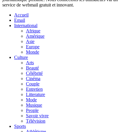
service de webmail gratuit et innovant.
Accueil
Email
International
Afrique
Amérique
Asie
Europe
Monde
Culture
Arts
Beauté
Célébrité
Cinéma
Couple
Entretien
Litterature
Mode
Musique
People
Savoir vivre
Télévision
Sports
Athlétisme