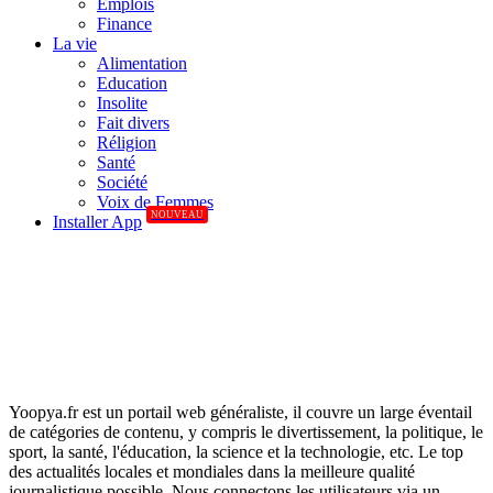
Emplois
Finance
La vie
Alimentation
Education
Insolite
Fait divers
Réligion
Santé
Société
Voix de Femmes
NOUVEAU
Installer App
Yoopya.fr est un portail web généraliste, il couvre un large éventail
de catégories de contenu, y compris le divertissement, la politique, le
sport, la santé, l'éducation, la science et la technologie, etc. Le top
des actualités locales et mondiales dans la meilleure qualité
journalistique possible. Nous connectons les utilisateurs via un