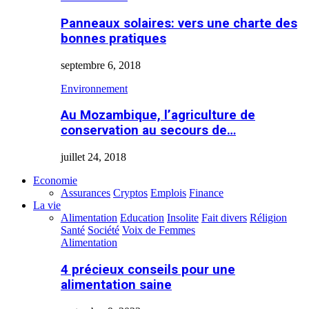
Panneaux solaires: vers une charte des
bonnes pratiques
septembre 6, 2018
Environnement
Au Mozambique, l’agriculture de
conservation au secours de…
juillet 24, 2018
Economie
Assurances
Cryptos
Emplois
Finance
La vie
Alimentation
Education
Insolite
Fait divers
Réligion
Santé
Société
Voix de Femmes
Alimentation
4 précieux conseils pour une
alimentation saine