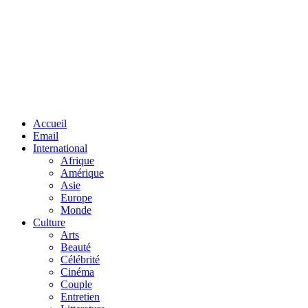
Facebook
Twitter
Linkedin
Accueil
Email
International
Afrique
Amérique
Asie
Europe
Monde
Culture
Arts
Beauté
Célébrité
Cinéma
Couple
Entretien