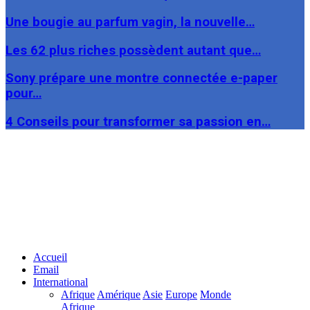
Une bougie au parfum vagin, la nouvelle…
Les 62 plus riches possèdent autant que…
Sony prépare une montre connectée e-paper
pour…
4 Conseils pour transformer sa passion en…
Facebook
Twitter
Linkedin
Accueil
Email
International
Afrique
Amérique
Asie
Europe
Monde
Afrique