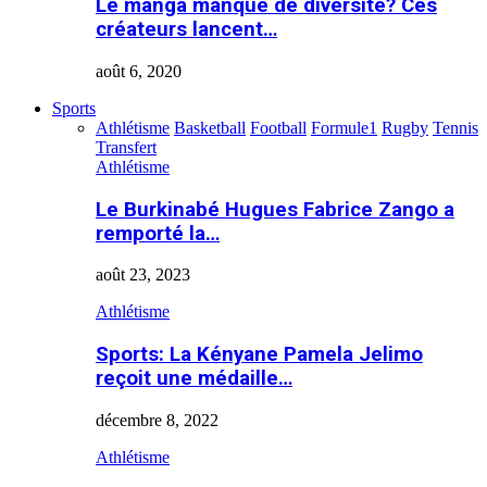
Le manga manque de diversité? Ces
créateurs lancent…
août 6, 2020
Sports
Athlétisme
Basketball
Football
Formule1
Rugby
Tennis
Transfert
Athlétisme
Le Burkinabé Hugues Fabrice Zango a
remporté la…
août 23, 2023
Athlétisme
Sports: La Kényane Pamela Jelimo
reçoit une médaille…
décembre 8, 2022
Athlétisme