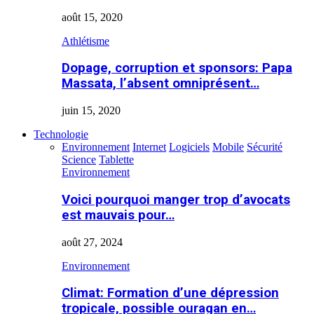
août 15, 2020
Athlétisme
Dopage, corruption et sponsors: Papa
Massata, l’absent omniprésent…
juin 15, 2020
Technologie
Environnement
Internet
Logiciels
Mobile
Sécurité
Science
Tablette
Environnement
Voici pourquoi manger trop d’avocats
est mauvais pour…
août 27, 2024
Environnement
Climat: Formation d’une dépression
tropicale, possible ouragan en…