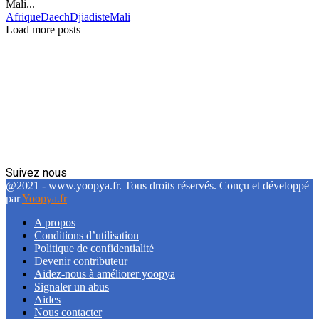
Mali...
Afrique
Daech
Djiadiste
Mali
Load more posts
Suivez nous
Facebook
Twitter
Linkedin
@2021 - www.yoopya.fr. Tous droits réservés. Conçu et développé
par
Yoopya.fr
A propos
Conditions d’utilisation
Politique de confidentialité
Devenir contributeur
Aidez-nous à améliorer yoopya
Signaler un abus
Aides
Nous contacter