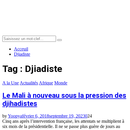
Menu
Search
Search
for:
Acceuil
Djiadiste
Tag : Djiadiste
A la Une
Actualités
Afrique
Monde
Le Mali à nouveau sous la pression des
djihadistes
by
Yoopya
février 6, 2018
septembre 19, 2023
0
24
Cinq ans après l’intervention française, les attentats se multiplient à
six mois de la présidentielle. Il ne se passe plus guère de jours au