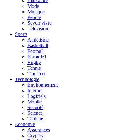
Litterature
Mode
Musique
People
Savoir vivre
Télévision
Sports
Athlétisme
Basketball
Football
Formule1
Rugby
Tennis
Transfert
Technologie
Environnement
Internet
Logiciels
Mobile
Sécurité
Science
Tablette
Economie
Assurances
Cryptos