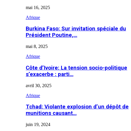
mai 16, 2025
Afrique
Burkina Faso: Sur invitation spéciale du
Président Poutine,…
mai 8, 2025
Afrique
Côte d’Ivoire: La tension socio-politique
s’exacerbe : parti…
avril 30, 2025
Afrique
Tchad: Violante explosion d’un dépôt de
munitions causant…
juin 19, 2024