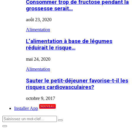
Consommer trop de fructose pendant la
grossesse serait…
août 23, 2020
Alimentation
L’alimentation à base de légumes
réduirait le risque…
mai 24, 2020
Alimentation
Sauter le petit-déjeuner favorise-t-il les
risques cardiovasculaires?
octobre 9, 2017
NOUVEAU
Installer App
Search
Search
for:
Primary