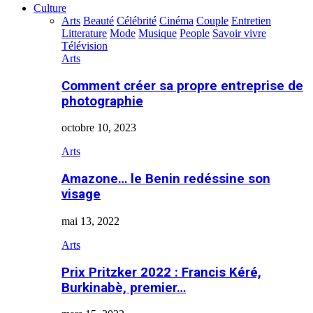
Culture
Arts
Beauté
Célébrité
Cinéma
Couple
Entretien
Litterature
Mode
Musique
People
Savoir vivre
Télévision
Arts
Comment créer sa propre entreprise de
photographie
octobre 10, 2023
Arts
Amazone… le Benin redéssine son
visage
mai 13, 2022
Arts
Prix Pritzker 2022 : Francis Kéré,
Burkinabè, premier…