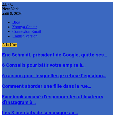
23.7
C
New York
août 8, 2026
Blog
Yoopya Center
Connexion Email
English version
A la Une
Eric Schmidt, président de Google, quitte ses…
6 Conseils pour bâtir votre empire à…
6 raisons pour lesquelles je refuse l’épilation…
Comment aborder une fille dans la rue…
Facebook accusé d’espionner les utilisateurs
d’Instagram à…
Les 3 bienfaits de la musique au…