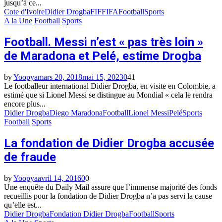
jusqu’à ce...
Cote d'Ivoire
Didier Drogba
FIF
FIFA
Football
Sports
A la Une
Football
Sports
Football. Messi n’est « pas très loin »
de Maradona et Pelé, estime Drogba
by
Yoopya
mars 20, 2018
mai 15, 2023
0
41
Le footballeur international Didier Drogba, en visite en Colombie, a
estimé que si Lionel Messi se distingue au Mondial « cela le rendra
encore plus...
Didier Drogba
Diego Maradona
Football
Lionel Messi
Pelé
Sports
Football
Sports
La fondation de Didier Drogba accusée
de fraude
by
Yoopya
avril 14, 2016
0
0
Une enquête du Daily Mail assure que l’immense majorité des fonds
recueillis pour la fondation de Didier Drogba n’a pas servi la cause
qu’elle est...
Didier Drogba
Fondation Didier Drogba
Football
Sports