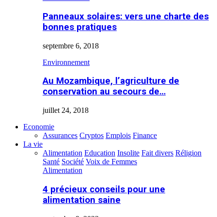
Panneaux solaires: vers une charte des
bonnes pratiques
septembre 6, 2018
Environnement
Au Mozambique, l’agriculture de
conservation au secours de…
juillet 24, 2018
Economie
Assurances
Cryptos
Emplois
Finance
La vie
Alimentation
Education
Insolite
Fait divers
Réligion
Santé
Société
Voix de Femmes
Alimentation
4 précieux conseils pour une
alimentation saine