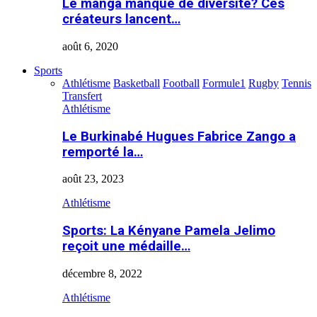
Le manga manque de diversité? Ces
créateurs lancent…
août 6, 2020
Sports
Athlétisme
Basketball
Football
Formule1
Rugby
Tennis
Transfert
Athlétisme
Le Burkinabé Hugues Fabrice Zango a
remporté la…
août 23, 2023
Athlétisme
Sports: La Kényane Pamela Jelimo
reçoit une médaille…
décembre 8, 2022
Athlétisme