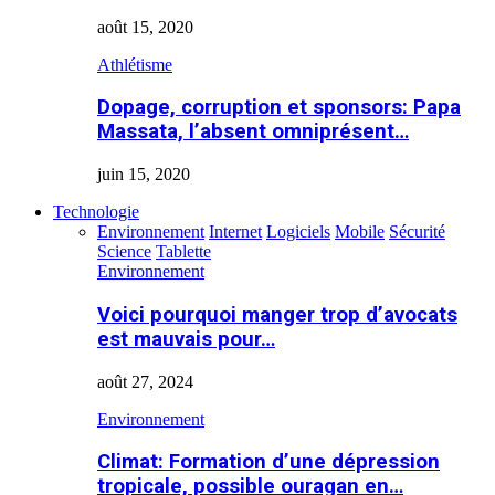
août 15, 2020
Athlétisme
Dopage, corruption et sponsors: Papa
Massata, l’absent omniprésent…
juin 15, 2020
Technologie
Environnement
Internet
Logiciels
Mobile
Sécurité
Science
Tablette
Environnement
Voici pourquoi manger trop d’avocats
est mauvais pour…
août 27, 2024
Environnement
Climat: Formation d’une dépression
tropicale, possible ouragan en…