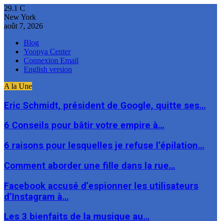
29.1
C
New York
août 7, 2026
Blog
Yoopya Center
Connexion Email
English version
A la Une
Eric Schmidt, président de Google, quitte ses…
6 Conseils pour bâtir votre empire à…
6 raisons pour lesquelles je refuse l’épilation…
Comment aborder une fille dans la rue…
Facebook accusé d’espionner les utilisateurs
d’Instagram à…
Les 3 bienfaits de la musique au…