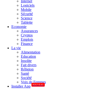
Internet
Logiciels
Mobile
Sécurité
Science
Tablette
Economie
Assurances
Cryptos
Emplois
Finance
La vie
Alimentation
Education
Insolite
Fait divers
Réligion
Santé
Société
Voix de Femmes
NOUVEAU
Installer App