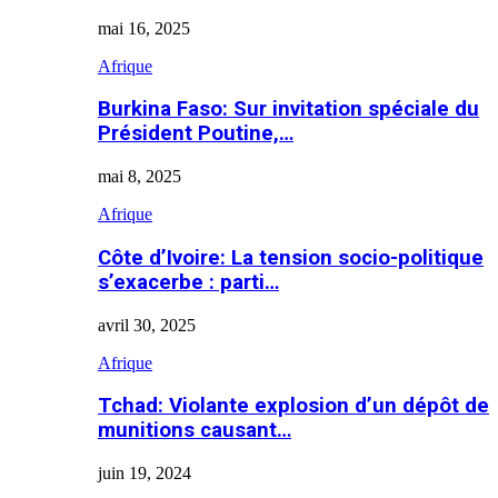
mai 16, 2025
Afrique
Burkina Faso: Sur invitation spéciale du
Président Poutine,…
mai 8, 2025
Afrique
Côte d’Ivoire: La tension socio-politique
s’exacerbe : parti…
avril 30, 2025
Afrique
Tchad: Violante explosion d’un dépôt de
munitions causant…
juin 19, 2024