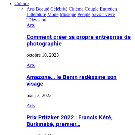
Culture
Arts
Beauté
Célébrité
Cinéma
Couple
Entretien
Litterature
Mode
Musique
People
Savoir vivre
Télévision
Arts
Comment créer sa propre entreprise de
photographie
octobre 10, 2023
Arts
Amazone… le Benin redéssine son
visage
mai 13, 2022
Arts
Prix Pritzker 2022 : Francis Kéré,
Burkinabè, premier…