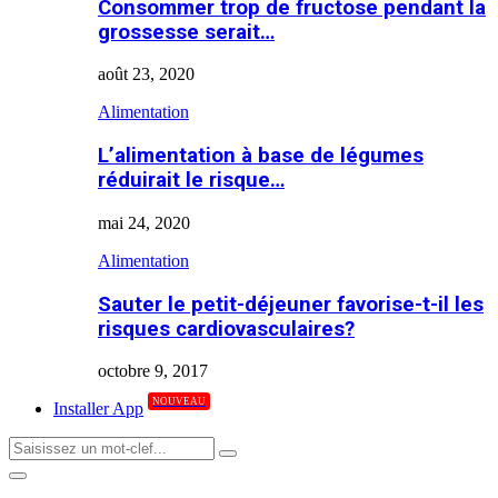
Consommer trop de fructose pendant la
grossesse serait…
août 23, 2020
Alimentation
L’alimentation à base de légumes
réduirait le risque…
mai 24, 2020
Alimentation
Sauter le petit-déjeuner favorise-t-il les
risques cardiovasculaires?
octobre 9, 2017
NOUVEAU
Installer App
Search
Search
for:
Primary