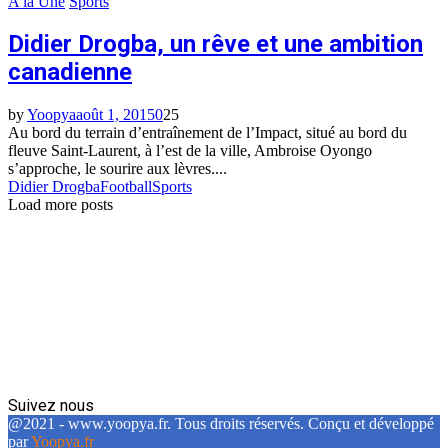
A la Une
Sports
Didier Drogba, un rêve et une ambition
canadienne
by
Yoopya
août 1, 2015
0
25
Au bord du terrain d’entraînement de l’Impact, situé au bord du
fleuve Saint-Laurent, à l’est de la ville, Ambroise Oyongo
s’approche, le sourire aux lèvres....
Didier Drogba
Football
Sports
Load more posts
Suivez nous
Facebook
Twitter
Linkedin
@2021 - www.yoopya.fr. Tous droits réservés. Conçu et développé
par
Yoopya.fr