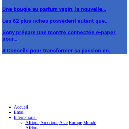
Une bougie au parfum vagin, la nouvelle…
Les 62 plus riches possèdent autant que…
Sony prépare une montre connectée e-paper
pour…
4 Conseils pour transformer sa passion en…
Facebook
Twitter
Linkedin
Accueil
Email
International
Afrique
Amérique
Asie
Europe
Monde
Afrique