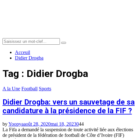
Menu
Search
Search
for:
Acceuil
Didier Drogba
Tag : Didier Drogba
A la Une
Football
Sports
Didier Drogba: vers un sauvetage de sa
candidature à la présidence de la FIF ?
by
Yoopya
août 28, 2020
mai 18, 2023
0
44
La Fifa a demandé la suspension de toute activité liée aux élections
de président de la fédération de football de Côte d’Ivoire (FIF)