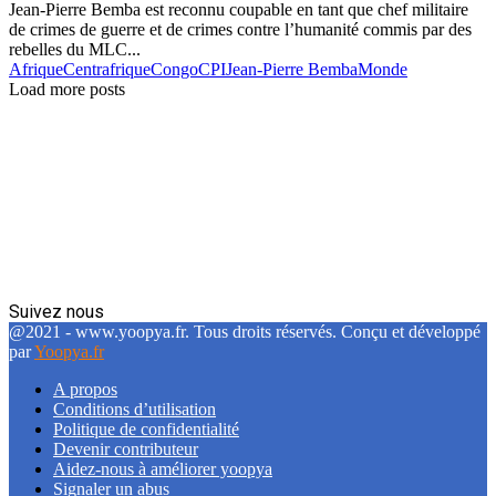
Jean-Pierre Bemba est reconnu coupable en tant que chef militaire
de crimes de guerre et de crimes contre l’humanité commis par des
rebelles du MLC...
Afrique
Centrafrique
Congo
CPI
Jean-Pierre Bemba
Monde
Load more posts
Suivez nous
Facebook
Twitter
Linkedin
@2021 - www.yoopya.fr. Tous droits réservés. Conçu et développé
par
Yoopya.fr
A propos
Conditions d’utilisation
Politique de confidentialité
Devenir contributeur
Aidez-nous à améliorer yoopya
Signaler un abus