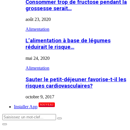
Consommer trop de fructose pendant la
grossesse serait…
août 23, 2020
Alimentation
L’alimentation à base de légumes
réduirait le risque…
mai 24, 2020
Alimentation
Sauter le petit-déjeuner favorise-t-il les
risques cardiovasculaires?
octobre 9, 2017
NOUVEAU
Installer App
Search
Search
for:
Primary