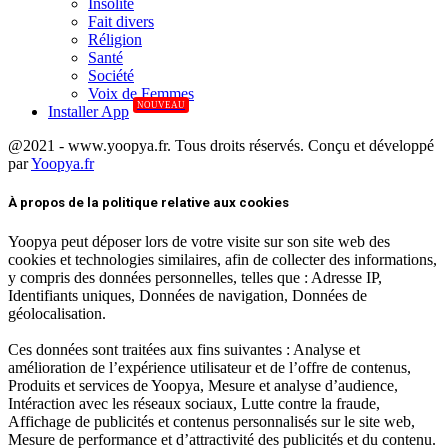
Insolite
Fait divers
Réligion
Santé
Société
Voix de Femmes
NOUVEAU
Installer App
@2021 - www.yoopya.fr. Tous droits réservés. Conçu et développé
par
Yoopya.fr
Facebook
Twitter
Linkedin
À propos de la politique relative aux cookies
Yoopya peut déposer lors de votre visite sur son site web des
cookies et technologies similaires, afin de collecter des informations,
y compris des données personnelles, telles que : Adresse IP,
Identifiants uniques, Données de navigation, Données de
géolocalisation.
Ces données sont traitées aux fins suivantes : Analyse et
amélioration de l’expérience utilisateur et de l’offre de contenus,
Produits et services de Yoopya, Mesure et analyse d’audience,
Intéraction avec les réseaux sociaux, Lutte contre la fraude,
Affichage de publicités et contenus personnalisés sur le site web,
Mesure de performance et d’attractivité des publicités et du contenu.