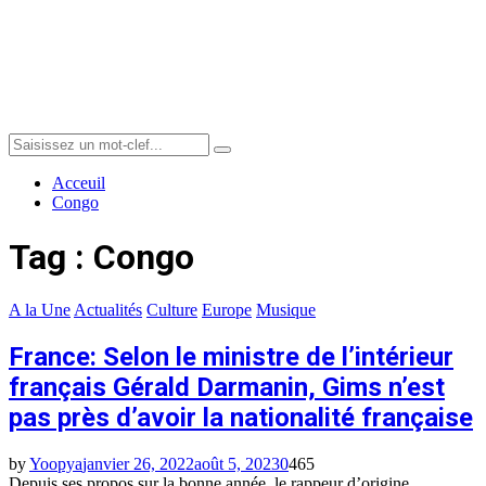
Menu
Search
Search
for:
Acceuil
Congo
Tag : Congo
A la Une
Actualités
Culture
Europe
Musique
France: Selon le ministre de l’intérieur
français Gérald Darmanin, Gims n’est
pas près d’avoir la nationalité française
by
Yoopya
janvier 26, 2022
août 5, 2023
0
465
Depuis ses propos sur la bonne année, le rappeur d’origine