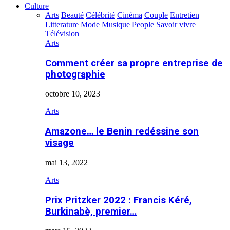
Culture
Arts
Beauté
Célébrité
Cinéma
Couple
Entretien
Litterature
Mode
Musique
People
Savoir vivre
Télévision
Arts
Comment créer sa propre entreprise de
photographie
octobre 10, 2023
Arts
Amazone… le Benin redéssine son
visage
mai 13, 2022
Arts
Prix Pritzker 2022 : Francis Kéré,
Burkinabè, premier…