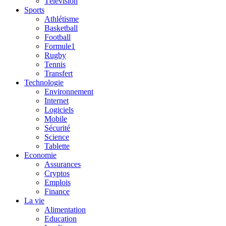
Télévision
Sports
Athlétisme
Basketball
Football
Formule1
Rugby
Tennis
Transfert
Technologie
Environnement
Internet
Logiciels
Mobile
Sécurité
Science
Tablette
Economie
Assurances
Cryptos
Emplois
Finance
La vie
Alimentation
Education