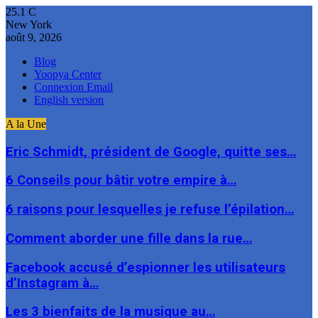
25.1
C
New York
août 9, 2026
Blog
Yoopya Center
Connexion Email
English version
A la Une
Eric Schmidt, président de Google, quitte ses…
6 Conseils pour bâtir votre empire à…
6 raisons pour lesquelles je refuse l’épilation…
Comment aborder une fille dans la rue…
Facebook accusé d’espionner les utilisateurs
d’Instagram à…
Les 3 bienfaits de la musique au…