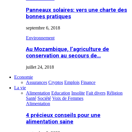
Panneaux solaires: vers une charte des
bonnes pratiques
septembre 6, 2018
Environnement
Au Mozambique, l’agriculture de
conservation au secours de…
juillet 24, 2018
Economie
Assurances
Cryptos
Emplois
Finance
La vie
Alimentation
Education
Insolite
Fait divers
Réligion
Santé
Société
Voix de Femmes
Alimentation
4 précieux conseils pour une
alimentation saine