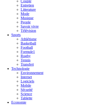
Couple
Entretien
Litterature
Mode
Musique
People
Savoir vivre
Télévision
Sports
Athlétisme
Basketball
Football
Formule1
Rugby
Tennis
Transfert
Technologie
Environnement
Internet
Logiciels
Mobile
Sécurité
Science
Tablette
Economie