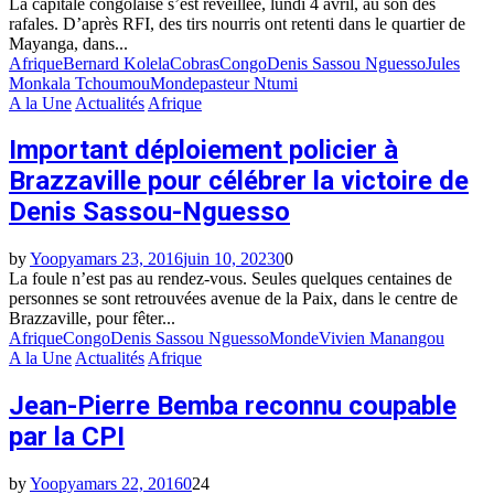
La capitale congolaise s’est réveillée, lundi 4 avril, au son des
rafales. D’après RFI, des tirs nourris ont retenti dans le quartier de
Mayanga, dans...
Afrique
Bernard Kolela
Cobras
Congo
Denis Sassou Nguesso
Jules
Monkala Tchoumou
Monde
pasteur Ntumi
A la Une
Actualités
Afrique
Important déploiement policier à
Brazzaville pour célébrer la victoire de
Denis Sassou-Nguesso
by
Yoopya
mars 23, 2016
juin 10, 2023
0
0
La foule n’est pas au rendez-vous. Seules quelques centaines de
personnes se sont retrouvées avenue de la Paix, dans le centre de
Brazzaville, pour fêter...
Afrique
Congo
Denis Sassou Nguesso
Monde
Vivien Manangou
A la Une
Actualités
Afrique
Jean-Pierre Bemba reconnu coupable
par la CPI
by
Yoopya
mars 22, 2016
0
24