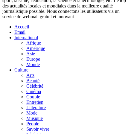
sport, la santé, l'éducation, la science et la technologie, etc. Le top
des actualités locales et mondiales dans la meilleure qualité
journalistique possible. Nous connectons les utilisateurs via un
service de webmail gratuit et innovant.
Accueil
Email
International
Afrique
Amérique
Asie
Europe
Monde
Culture
Arts
Beauté
Célébrité
Cinéma
Couple
Entretien
Litterature
Mode
Musique
People
Savoir vivre