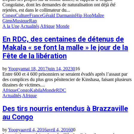
Congolaise, dont les demandes de naturalisation ont déjà été
rejetées, est dans le collimateur du...
Congo
Culture
France
Gérald Darmanin
Hip Hop
Maître
Gims
Musique
Rap
A la Une
Actualités
Afrique
Monde
En RDC, des centaines de détenus de
Makala « se font la malle » le jour de la
Fête de la libération
by
Yoopya
mai 18, 2017
juin 14, 2023
0
16
Entre 600 et 4 600 prisonniers se seraient évadés après l’assaut par
des complices du plus gros pénitencier de Kinshasa, faisant plusieurs
dizaines de victimes....
Afrique
Congo
Kabila
Monde
RDC
Actualités
Afrique
Des tirs nourris entendus à Brazzaville
au Congo
by
Yoopya
avril 4, 2016
avril 4, 2016
0
0