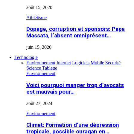
août 15, 2020
Athlétisme
Dopage, corruption et sponsors: Papa
Massata, l’absent omniprésent…
juin 15, 2020
Technologie
Environnement
Internet
Logiciels
Mobile
Sécurité
Science
Tablette
Environnement
Voici pourquoi manger trop d’avocats
est mauvais pour…
août 27, 2024
Environnement
Climat: Formation d’une dépression
tropicale, possible ouragan en…