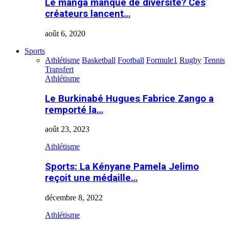
Le manga manque de diversité? Ces
créateurs lancent…
août 6, 2020
Sports
Athlétisme
Basketball
Football
Formule1
Rugby
Tennis
Transfert
Athlétisme
Le Burkinabé Hugues Fabrice Zango a
remporté la…
août 23, 2023
Athlétisme
Sports: La Kényane Pamela Jelimo
reçoit une médaille…
décembre 8, 2022
Athlétisme