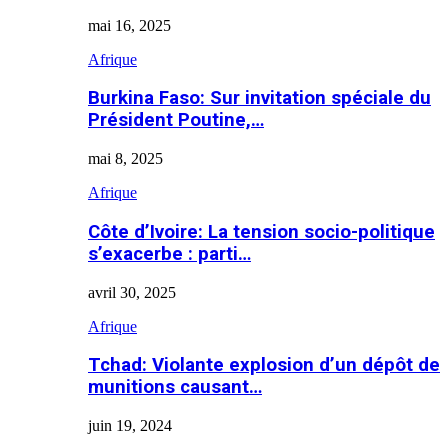
mai 16, 2025
Afrique
Burkina Faso: Sur invitation spéciale du
Président Poutine,…
mai 8, 2025
Afrique
Côte d’Ivoire: La tension socio-politique
s’exacerbe : parti…
avril 30, 2025
Afrique
Tchad: Violante explosion d’un dépôt de
munitions causant…
juin 19, 2024