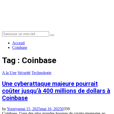
Menu
Search
Search
for:
Acceuil
Coinbase
Tag : Coinbase
A la Une
Sécurité
Technologie
Une cyberattaque majeure pourrait
coûter jusqu’à 400 millions de dollars à
Coinbase
by
Yoopya
mai 15, 2025
mai 16, 2025
0
359
Coinbase, l’une des plus grandes bourses de crypto-monnaies au