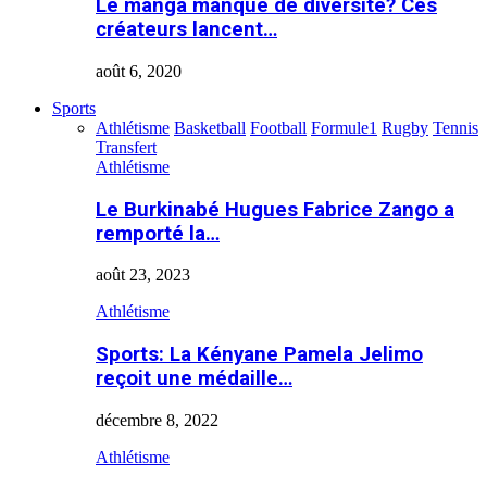
Le manga manque de diversité? Ces
créateurs lancent…
août 6, 2020
Sports
Athlétisme
Basketball
Football
Formule1
Rugby
Tennis
Transfert
Athlétisme
Le Burkinabé Hugues Fabrice Zango a
remporté la…
août 23, 2023
Athlétisme
Sports: La Kényane Pamela Jelimo
reçoit une médaille…
décembre 8, 2022
Athlétisme