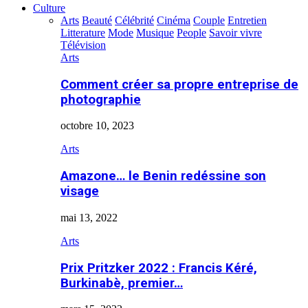
Culture
Arts
Beauté
Célébrité
Cinéma
Couple
Entretien
Litterature
Mode
Musique
People
Savoir vivre
Télévision
Arts
Comment créer sa propre entreprise de
photographie
octobre 10, 2023
Arts
Amazone… le Benin redéssine son
visage
mai 13, 2022
Arts
Prix Pritzker 2022 : Francis Kéré,
Burkinabè, premier…