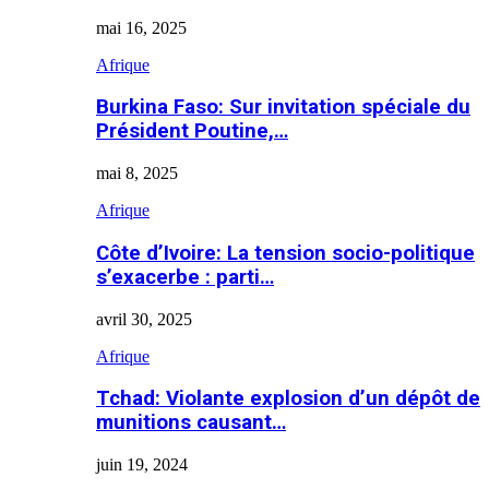
mai 16, 2025
Afrique
Burkina Faso: Sur invitation spéciale du
Président Poutine,…
mai 8, 2025
Afrique
Côte d’Ivoire: La tension socio-politique
s’exacerbe : parti…
avril 30, 2025
Afrique
Tchad: Violante explosion d’un dépôt de
munitions causant…
juin 19, 2024