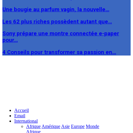
Une bougie au parfum vagin, la nouvelle…
Les 62 plus riches possèdent autant que…
Sony prépare une montre connectée e-paper
pour…
4 Conseils pour transformer sa passion en…
Facebook
Twitter
Linkedin
Accueil
Email
International
Afrique
Amérique
Asie
Europe
Monde
Afrique