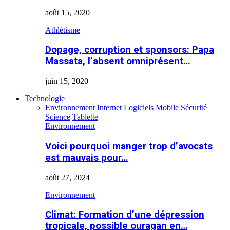
août 15, 2020
Athlétisme
Dopage, corruption et sponsors: Papa
Massata, l’absent omniprésent…
juin 15, 2020
Technologie
Environnement
Internet
Logiciels
Mobile
Sécurité
Science
Tablette
Environnement
Voici pourquoi manger trop d’avocats
est mauvais pour…
août 27, 2024
Environnement
Climat: Formation d’une dépression
tropicale, possible ouragan en…