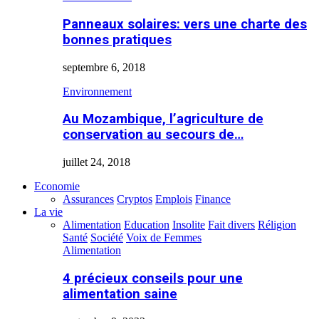
Panneaux solaires: vers une charte des
bonnes pratiques
septembre 6, 2018
Environnement
Au Mozambique, l’agriculture de
conservation au secours de…
juillet 24, 2018
Economie
Assurances
Cryptos
Emplois
Finance
La vie
Alimentation
Education
Insolite
Fait divers
Réligion
Santé
Société
Voix de Femmes
Alimentation
4 précieux conseils pour une
alimentation saine