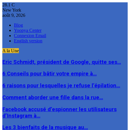
28.1
C
New York
août 9, 2026
Blog
Yoopya Center
Connexion Email
English version
A la Une
Eric Schmidt, président de Google, quitte ses…
6 Conseils pour bâtir votre empire à…
6 raisons pour lesquelles je refuse l’épilation…
Comment aborder une fille dans la rue…
Facebook accusé d’espionner les utilisateurs
d’Instagram à…
Les 3 bienfaits de la musique au…