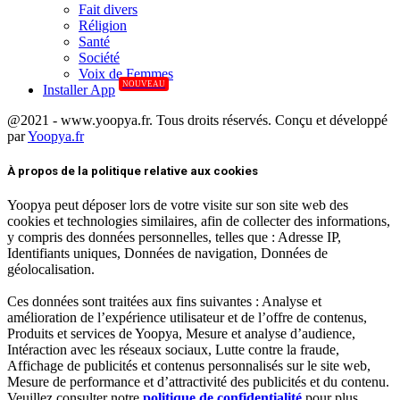
Fait divers
Réligion
Santé
Société
Voix de Femmes
NOUVEAU
Installer App
@2021 - www.yoopya.fr. Tous droits réservés. Conçu et développé
par
Yoopya.fr
Facebook
Twitter
Linkedin
À propos de la politique relative aux cookies
Yoopya peut déposer lors de votre visite sur son site web des
cookies et technologies similaires, afin de collecter des informations,
y compris des données personnelles, telles que : Adresse IP,
Identifiants uniques, Données de navigation, Données de
géolocalisation.
Ces données sont traitées aux fins suivantes : Analyse et
amélioration de l’expérience utilisateur et de l’offre de contenus,
Produits et services de Yoopya, Mesure et analyse d’audience,
Intéraction avec les réseaux sociaux, Lutte contre la fraude,
Affichage de publicités et contenus personnalisés sur le site web,
Mesure de performance et d’attractivité des publicités et du contenu.
Veuillez consulter notre
politique de confidentialité
pour plus