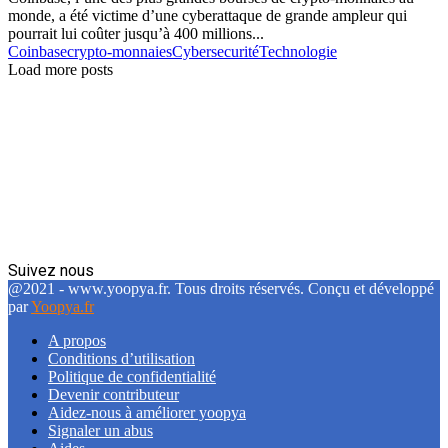
monde, a été victime d’une cyberattaque de grande ampleur qui
pourrait lui coûter jusqu’à 400 millions...
Coinbase
crypto-monnaies
Cybersecurité
Technologie
Load more posts
Suivez nous
Facebook
Twitter
Linkedin
@2021 - www.yoopya.fr. Tous droits réservés. Conçu et développé
par
Yoopya.fr
A propos
Conditions d’utilisation
Politique de confidentialité
Devenir contributeur
Aidez-nous à améliorer yoopya
Signaler un abus