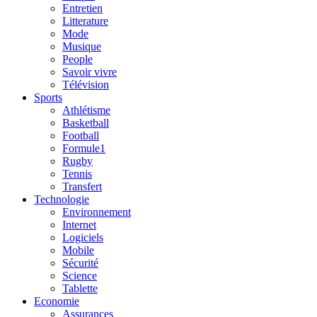
Entretien
Litterature
Mode
Musique
People
Savoir vivre
Télévision
Sports
Athlétisme
Basketball
Football
Formule1
Rugby
Tennis
Transfert
Technologie
Environnement
Internet
Logiciels
Mobile
Sécurité
Science
Tablette
Economie
Assurances