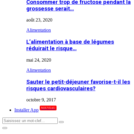
Consommer trop de fructose pendant la
grossesse serait…
août 23, 2020
Alimentation
L’alimentation à base de légumes
réduirait le risque…
mai 24, 2020
Alimentation
Sauter le petit-déjeuner favorise-t-il les
risques cardiovasculaires?
octobre 9, 2017
NOUVEAU
Installer App
Search
Search
for:
Primary