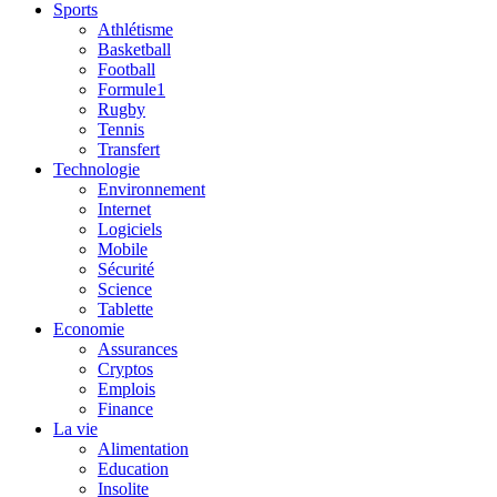
Sports
Athlétisme
Basketball
Football
Formule1
Rugby
Tennis
Transfert
Technologie
Environnement
Internet
Logiciels
Mobile
Sécurité
Science
Tablette
Economie
Assurances
Cryptos
Emplois
Finance
La vie
Alimentation
Education
Insolite