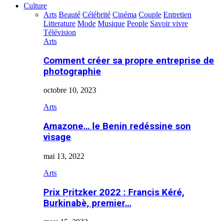
Culture
Arts
Beauté
Célébrité
Cinéma
Couple
Entretien
Litterature
Mode
Musique
People
Savoir vivre
Télévision
Arts
Comment créer sa propre entreprise de
photographie
octobre 10, 2023
Arts
Amazone… le Benin redéssine son
visage
mai 13, 2022
Arts
Prix Pritzker 2022 : Francis Kéré,
Burkinabè, premier…