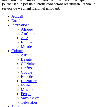
journalistique possible. Nous connectons les utilisateurs via un
service de webmail gratuit et innovant.
Accueil
Email
International
Afrique
Amérique
Asie
Europe
Monde
Culture
Arts
Beauté
Célébrité
Cinéma
Couple
Entretien
Litterature
Mode
Musique
People
Savoir vivre
Télévision
Sports