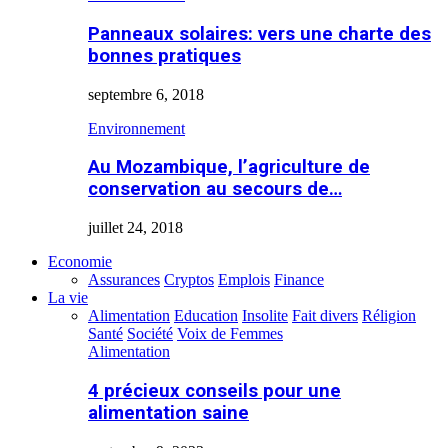
Panneaux solaires: vers une charte des
bonnes pratiques
septembre 6, 2018
Environnement
Au Mozambique, l’agriculture de
conservation au secours de…
juillet 24, 2018
Economie
Assurances
Cryptos
Emplois
Finance
La vie
Alimentation
Education
Insolite
Fait divers
Réligion
Santé
Société
Voix de Femmes
Alimentation
4 précieux conseils pour une
alimentation saine