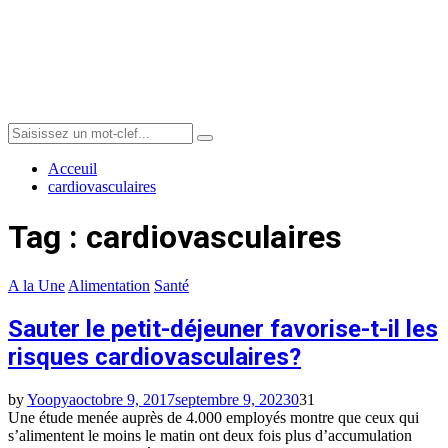
Menu
Search
Search
for:
Acceuil
cardiovasculaires
Tag : cardiovasculaires
A la Une
Alimentation
Santé
Sauter le petit-déjeuner favorise-t-il les
risques cardiovasculaires?
by
Yoopya
octobre 9, 2017
septembre 9, 2023
0
31
Une étude menée auprès de 4.000 employés montre que ceux qui
s’alimentent le moins le matin ont deux fois plus d’accumulation