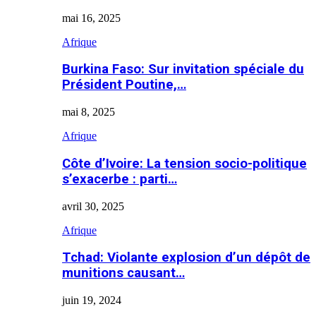
mai 16, 2025
Afrique
Burkina Faso: Sur invitation spéciale du
Président Poutine,…
mai 8, 2025
Afrique
Côte d’Ivoire: La tension socio-politique
s’exacerbe : parti…
avril 30, 2025
Afrique
Tchad: Violante explosion d’un dépôt de
munitions causant…
juin 19, 2024