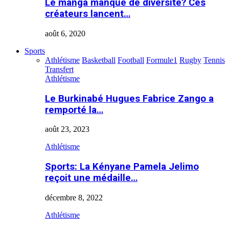
Le manga manque de diversité? Ces
créateurs lancent…
août 6, 2020
Sports
Athlétisme
Basketball
Football
Formule1
Rugby
Tennis
Transfert
Athlétisme
Le Burkinabé Hugues Fabrice Zango a
remporté la…
août 23, 2023
Athlétisme
Sports: La Kényane Pamela Jelimo
reçoit une médaille…
décembre 8, 2022
Athlétisme