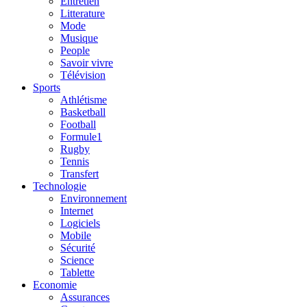
Entretien
Litterature
Mode
Musique
People
Savoir vivre
Télévision
Sports
Athlétisme
Basketball
Football
Formule1
Rugby
Tennis
Transfert
Technologie
Environnement
Internet
Logiciels
Mobile
Sécurité
Science
Tablette
Economie
Assurances