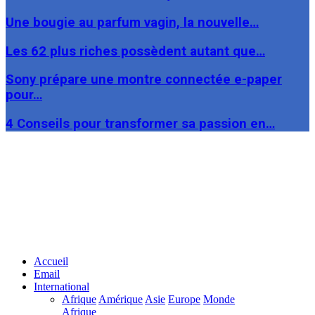
Une bougie au parfum vagin, la nouvelle…
Les 62 plus riches possèdent autant que…
Sony prépare une montre connectée e-paper
pour…
4 Conseils pour transformer sa passion en…
Facebook
Twitter
Linkedin
Accueil
Email
International
Afrique
Amérique
Asie
Europe
Monde
Afrique