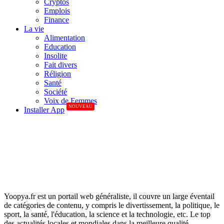
Cryptos
Emplois
Finance
La vie
Alimentation
Education
Insolite
Fait divers
Réligion
Santé
Société
Voix de Femmes
NOUVEAU
Installer App
Yoopya.fr est un portail web généraliste, il couvre un large éventail
de catégories de contenu, y compris le divertissement, la politique, le
sport, la santé, l'éducation, la science et la technologie, etc. Le top
des actualités locales et mondiales dans la meilleure qualité