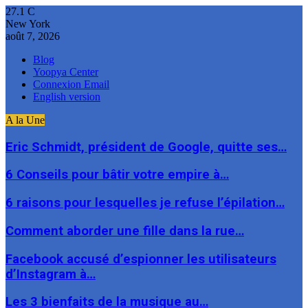
27.1
C
New York
août 7, 2026
Blog
Yoopya Center
Connexion Email
English version
A la Une
Eric Schmidt, président de Google, quitte ses…
6 Conseils pour bâtir votre empire à…
6 raisons pour lesquelles je refuse l’épilation…
Comment aborder une fille dans la rue…
Facebook accusé d’espionner les utilisateurs
d’Instagram à…
Les 3 bienfaits de la musique au…