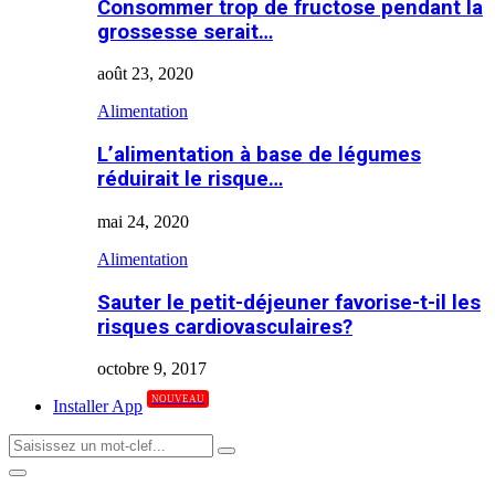
Consommer trop de fructose pendant la
grossesse serait…
août 23, 2020
Alimentation
L’alimentation à base de légumes
réduirait le risque…
mai 24, 2020
Alimentation
Sauter le petit-déjeuner favorise-t-il les
risques cardiovasculaires?
octobre 9, 2017
NOUVEAU
Installer App
Search
Search
for:
Primary