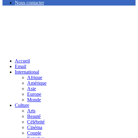
Nous contacter
Facebook
Twitter
Linkedin
Accueil
Email
International
Afrique
Amérique
Asie
Europe
Monde
Culture
Arts
Beauté
Célébrité
Cinéma
Couple