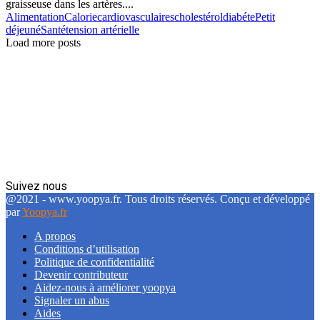
graisseuse dans les artères....
Alimentation
Calorie
cardiovasculaires
cholestérol
diabéte
Petit
déjeuné
Santé
tension artérielle
Load more posts
Suivez nous
Facebook
Twitter
Linkedin
@2021 - www.yoopya.fr. Tous droits réservés. Conçu et développé
par
Yoopya.fr
A propos
Conditions d’utilisation
Politique de confidentialité
Devenir contributeur
Aidez-nous à améliorer yoopya
Signaler un abus
Aides