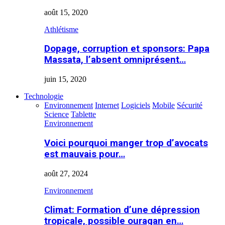
août 15, 2020
Athlétisme
Dopage, corruption et sponsors: Papa
Massata, l’absent omniprésent…
juin 15, 2020
Technologie
Environnement
Internet
Logiciels
Mobile
Sécurité
Science
Tablette
Environnement
Voici pourquoi manger trop d’avocats
est mauvais pour…
août 27, 2024
Environnement
Climat: Formation d’une dépression
tropicale, possible ouragan en…