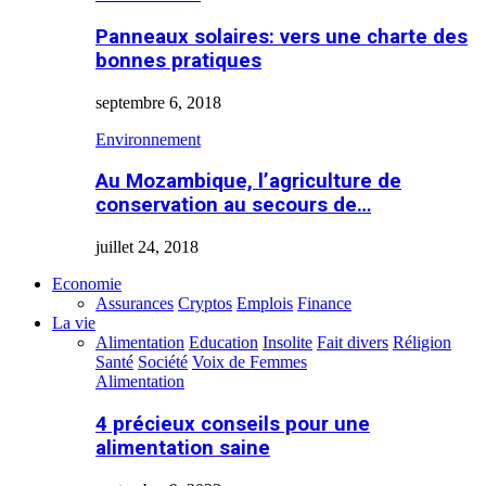
Panneaux solaires: vers une charte des
bonnes pratiques
septembre 6, 2018
Environnement
Au Mozambique, l’agriculture de
conservation au secours de…
juillet 24, 2018
Economie
Assurances
Cryptos
Emplois
Finance
La vie
Alimentation
Education
Insolite
Fait divers
Réligion
Santé
Société
Voix de Femmes
Alimentation
4 précieux conseils pour une
alimentation saine