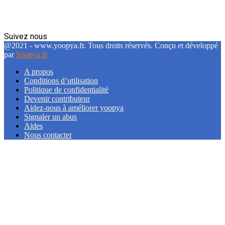
Suivez nous
Facebook
Twitter
Linkedin
@2021 - www.yoopya.fr. Tous droits réservés. Conçu et développé
par
Yoopya.fr
A propos
Conditions d’utilisation
Politique de confidentialité
Devenir contributeur
Aidez-nous à améliorer yoopya
Signaler un abus
Aides
Nous contacter
Facebook
Twitter
Linkedin