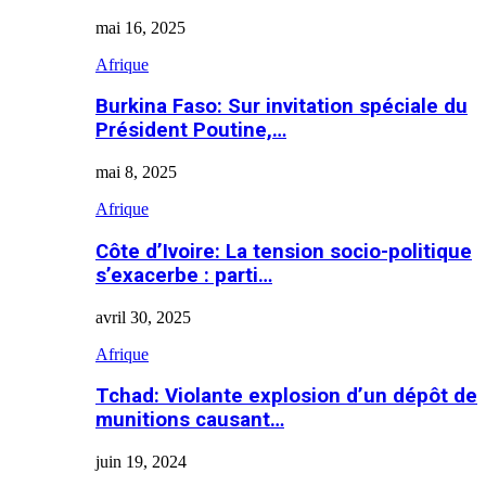
mai 16, 2025
Afrique
Burkina Faso: Sur invitation spéciale du
Président Poutine,…
mai 8, 2025
Afrique
Côte d’Ivoire: La tension socio-politique
s’exacerbe : parti…
avril 30, 2025
Afrique
Tchad: Violante explosion d’un dépôt de
munitions causant…
juin 19, 2024