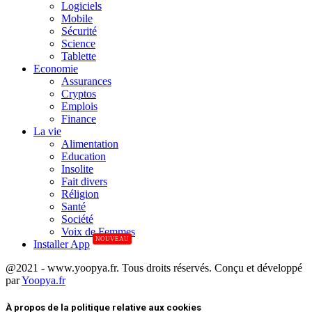
Logiciels
Mobile
Sécurité
Science
Tablette
Economie
Assurances
Cryptos
Emplois
Finance
La vie
Alimentation
Education
Insolite
Fait divers
Réligion
Santé
Société
Voix de Femmes
NOUVEAU
Installer App
@2021 - www.yoopya.fr. Tous droits réservés. Conçu et développé
par
Yoopya.fr
Facebook
Twitter
Linkedin
À propos de la politique relative aux cookies