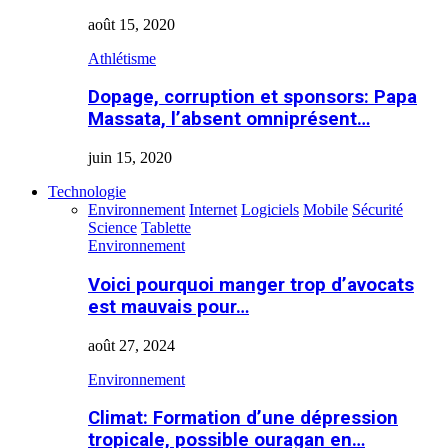
août 15, 2020
Athlétisme
Dopage, corruption et sponsors: Papa
Massata, l’absent omniprésent…
juin 15, 2020
Technologie
Environnement
Internet
Logiciels
Mobile
Sécurité
Science
Tablette
Environnement
Voici pourquoi manger trop d’avocats
est mauvais pour…
août 27, 2024
Environnement
Climat: Formation d’une dépression
tropicale, possible ouragan en…