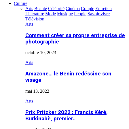
Culture
Arts
Beauté
Célébrité
Cinéma
Couple
Entretien
Litterature
Mode
Musique
People
Savoir vivre
Télévision
Arts
Comment créer sa propre entreprise de
photographie
octobre 10, 2023
Arts
Amazone… le Benin redéssine son
visage
mai 13, 2022
Arts
Prix Pritzker 2022 : Francis Kéré,
Burkinabè, premier…