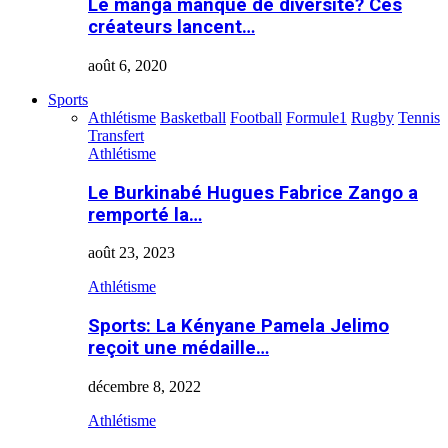
Le manga manque de diversité? Ces
créateurs lancent…
août 6, 2020
Sports
Athlétisme
Basketball
Football
Formule1
Rugby
Tennis
Transfert
Athlétisme
Le Burkinabé Hugues Fabrice Zango a
remporté la…
août 23, 2023
Athlétisme
Sports: La Kényane Pamela Jelimo
reçoit une médaille…
décembre 8, 2022
Athlétisme