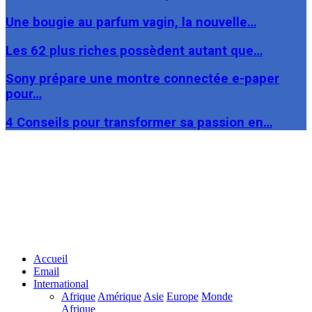
Une bougie au parfum vagin, la nouvelle…
Les 62 plus riches possèdent autant que…
Sony prépare une montre connectée e-paper
pour…
4 Conseils pour transformer sa passion en…
Facebook
Twitter
Linkedin
Accueil
Email
International
Afrique
Amérique
Asie
Europe
Monde
Afrique