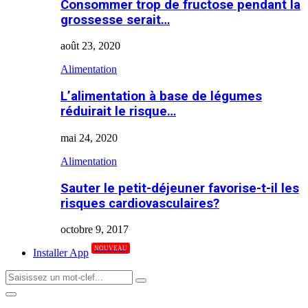
Consommer trop de fructose pendant la
grossesse serait…
août 23, 2020
Alimentation
L’alimentation à base de légumes
réduirait le risque…
mai 24, 2020
Alimentation
Sauter le petit-déjeuner favorise-t-il les
risques cardiovasculaires?
octobre 9, 2017
NOUVEAU
Installer App
Search
Search
for:
Primary