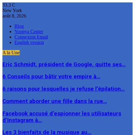
33.3
C
New York
août 8, 2026
Blog
Yoopya Center
Connexion Email
English version
A la Une
Eric Schmidt, président de Google, quitte ses…
6 Conseils pour bâtir votre empire à…
6 raisons pour lesquelles je refuse l’épilation…
Comment aborder une fille dans la rue…
Facebook accusé d’espionner les utilisateurs
d’Instagram à…
Les 3 bienfaits de la musique au…