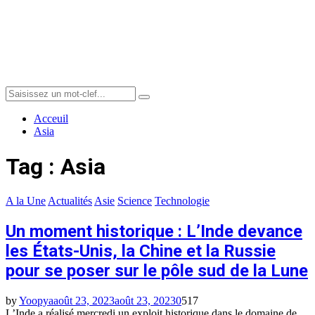
Menu
Search
Search
for:
Acceuil
Asia
Tag : Asia
A la Une
Actualités
Asie
Science
Technologie
Un moment historique : L’Inde devance
les États-Unis, la Chine et la Russie
pour se poser sur le pôle sud de la Lune
by
Yoopya
août 23, 2023
août 23, 2023
0
517
L’Inde a réalisé mercredi un exploit historique dans le domaine de