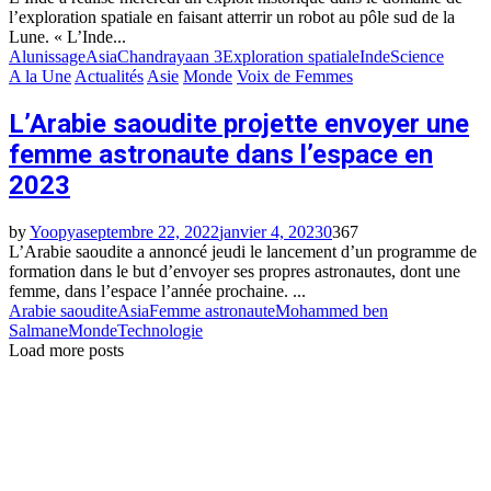
l’exploration spatiale en faisant atterrir un robot au pôle sud de la
Lune. « L’Inde...
Alunissage
Asia
Chandrayaan 3
Exploration spatiale
Inde
Science
A la Une
Actualités
Asie
Monde
Voix de Femmes
L’Arabie saoudite projette envoyer une
femme astronaute dans l’espace en
2023
by
Yoopya
septembre 22, 2022
janvier 4, 2023
0
367
L’Arabie saoudite a annoncé jeudi le lancement d’un programme de
formation dans le but d’envoyer ses propres astronautes, dont une
femme, dans l’espace l’année prochaine. ...
Arabie saoudite
Asia
Femme astronaute
Mohammed ben
Salmane
Monde
Technologie
Load more posts