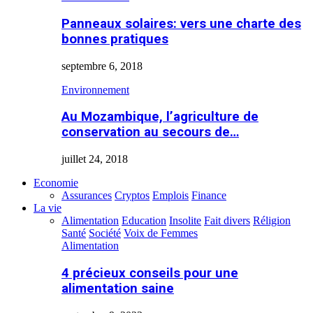
Panneaux solaires: vers une charte des
bonnes pratiques
septembre 6, 2018
Environnement
Au Mozambique, l’agriculture de
conservation au secours de…
juillet 24, 2018
Economie
Assurances
Cryptos
Emplois
Finance
La vie
Alimentation
Education
Insolite
Fait divers
Réligion
Santé
Société
Voix de Femmes
Alimentation
4 précieux conseils pour une
alimentation saine