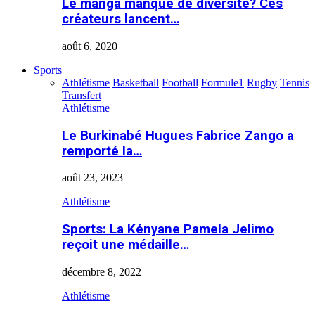
Le manga manque de diversité? Ces
créateurs lancent…
août 6, 2020
Sports
Athlétisme
Basketball
Football
Formule1
Rugby
Tennis
Transfert
Athlétisme
Le Burkinabé Hugues Fabrice Zango a
remporté la…
août 23, 2023
Athlétisme
Sports: La Kényane Pamela Jelimo
reçoit une médaille…
décembre 8, 2022
Athlétisme