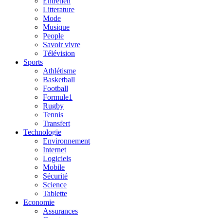
Entretien
Litterature
Mode
Musique
People
Savoir vivre
Télévision
Sports
Athlétisme
Basketball
Football
Formule1
Rugby
Tennis
Transfert
Technologie
Environnement
Internet
Logiciels
Mobile
Sécurité
Science
Tablette
Economie
Assurances