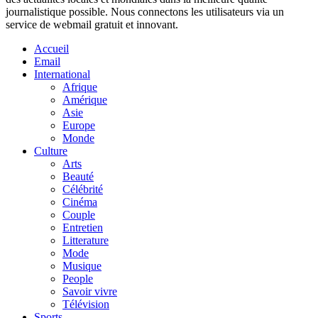
journalistique possible. Nous connectons les utilisateurs via un
service de webmail gratuit et innovant.
Accueil
Email
International
Afrique
Amérique
Asie
Europe
Monde
Culture
Arts
Beauté
Célébrité
Cinéma
Couple
Entretien
Litterature
Mode
Musique
People
Savoir vivre
Télévision
Sports