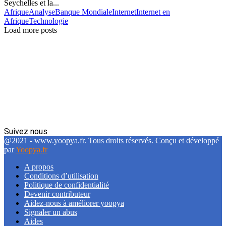
Seychelles et la...
Afrique
Analyse
Banque Mondiale
Internet
Internet en
Afrique
Technologie
Load more posts
Suivez nous
Facebook
Twitter
Linkedin
@2021 - www.yoopya.fr. Tous droits réservés. Conçu et développé
par
Yoopya.fr
A propos
Conditions d’utilisation
Politique de confidentialité
Devenir contributeur
Aidez-nous à améliorer yoopya
Signaler un abus
Aides