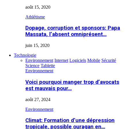
août 15, 2020
Athlétisme
Dopage, corruption et sponsors: Papa
Massata, l’absent omniprésent…
juin 15, 2020
Technologie
Environnement
Internet
Logiciels
Mobile
Sécurité
Science
Tablette
Environnement
Voici pourquoi manger trop d’avocats
est mauvais pour…
août 27, 2024
Environnement
Climat: Formation d’une dépression
tropicale, possible ouragan en…