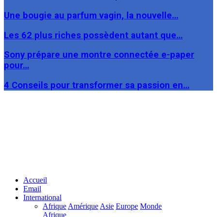
Une bougie au parfum vagin, la nouvelle…
Les 62 plus riches possèdent autant que…
Sony prépare une montre connectée e-paper
pour…
4 Conseils pour transformer sa passion en…
Facebook
Twitter
Linkedin
Accueil
Email
International
Afrique
Amérique
Asie
Europe
Monde
Afrique