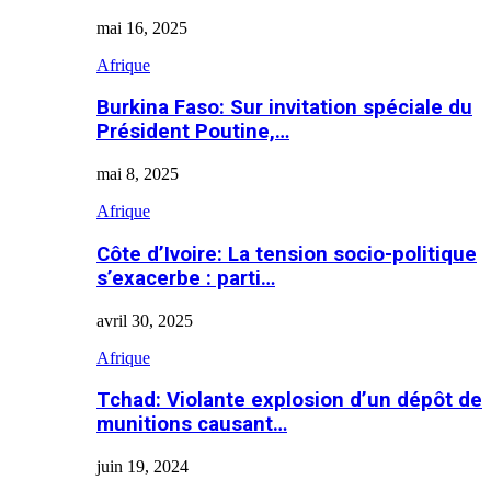
mai 16, 2025
Afrique
Burkina Faso: Sur invitation spéciale du
Président Poutine,…
mai 8, 2025
Afrique
Côte d’Ivoire: La tension socio-politique
s’exacerbe : parti…
avril 30, 2025
Afrique
Tchad: Violante explosion d’un dépôt de
munitions causant…
juin 19, 2024