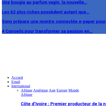
Une bougie au parfum vagin, la nouvelle…
Les 62 plus riches possèdent autant que…
Sony prépare une montre connectée e-paper pou
4 Conseils pour transformer sa passion en…
Facebook
Twitter
Linkedin
Accueil
Email
International
Afrique
Amérique
Asie
Europe
Monde
Afrique
Côte d’Ivoire : Premier producteur de la 