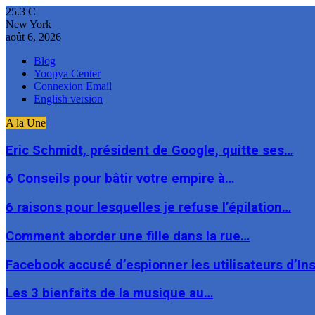
25.3
C
New York
août 6, 2026
Blog
Yoopya Center
Connexion Email
English version
A la Une
Eric Schmidt, président de Google, quitte ses…
6 Conseils pour bâtir votre empire à…
6 raisons pour lesquelles je refuse l’épilation…
Comment aborder une fille dans la rue…
Facebook accusé d’espionner les utilisateurs d’I
Les 3 bienfaits de la musique au…