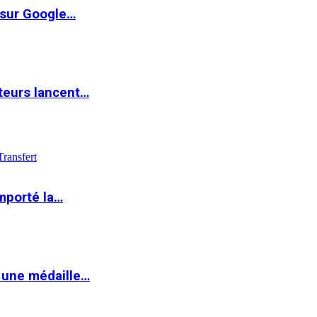
 sur Google…
teurs lancent…
Transfert
mporté la…
 une médaille…