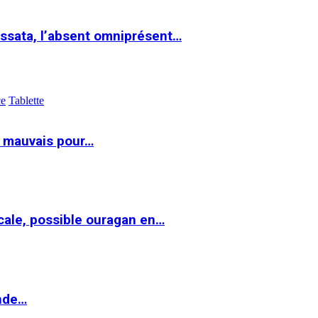
ssata, l’absent omniprésent…
ce
Tablette
t mauvais pour…
cale, possible ouragan en…
onde…