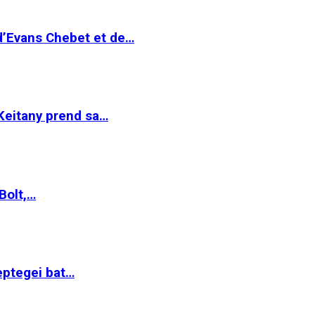
 d’Evans Chebet et de…
Keitany prend sa…
Bolt,…
ptegei bat…