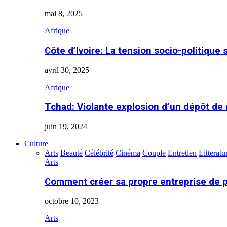
mai 8, 2025
Afrique
Côte d’Ivoire: La tension socio-politique 
avril 30, 2025
Afrique
Tchad: Violante explosion d’un dépôt de
juin 19, 2024
Culture
Arts
Beauté
Célébrité
Cinéma
Couple
Entretien
Litteratu
Arts
Comment créer sa propre entreprise de 
octobre 10, 2023
Arts