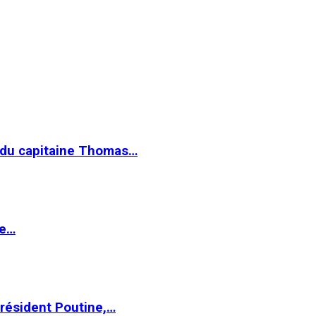
e du capitaine Thomas…
le…
Président Poutine,…