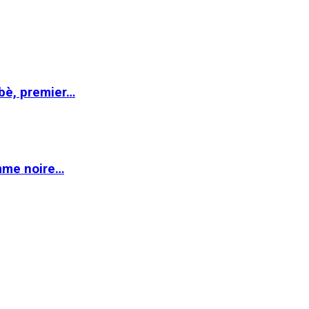
abè, premier…
emme noire…