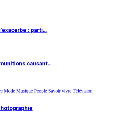
s’exacerbe : parti…
 munitions causant…
re
Mode
Musique
People
Savoir vivre
Télévision
photographie