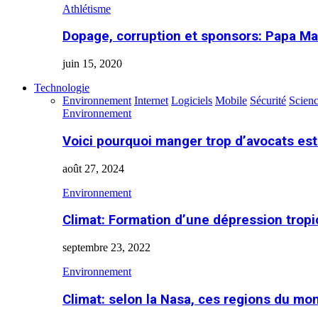
Athlétisme
Dopage, corruption et sponsors: Papa Ma
juin 15, 2020
Technologie
Environnement
Internet
Logiciels
Mobile
Sécurité
Scien
Environnement
Voici pourquoi manger trop d’avocats es
août 27, 2024
Environnement
Climat: Formation d’une dépression tropi
septembre 23, 2022
Environnement
Climat: selon la Nasa, ces regions du m