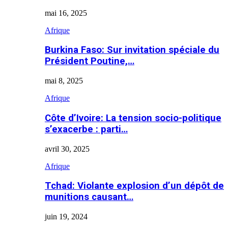
mai 16, 2025
Afrique
Burkina Faso: Sur invitation spéciale du
Président Poutine,…
mai 8, 2025
Afrique
Côte d’Ivoire: La tension socio-politique
s’exacerbe : parti…
avril 30, 2025
Afrique
Tchad: Violante explosion d’un dépôt de
munitions causant…
juin 19, 2024