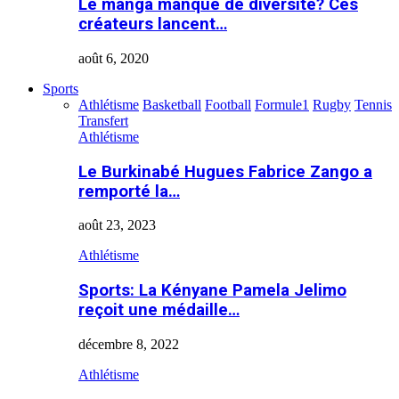
Le manga manque de diversité? Ces
créateurs lancent…
août 6, 2020
Sports
Athlétisme
Basketball
Football
Formule1
Rugby
Tennis
Transfert
Athlétisme
Le Burkinabé Hugues Fabrice Zango a
remporté la…
août 23, 2023
Athlétisme
Sports: La Kényane Pamela Jelimo
reçoit une médaille…
décembre 8, 2022
Athlétisme