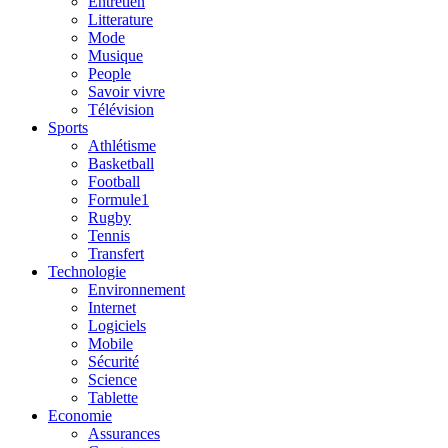
Entretien
Litterature
Mode
Musique
People
Savoir vivre
Télévision
Sports
Athlétisme
Basketball
Football
Formule1
Rugby
Tennis
Transfert
Technologie
Environnement
Internet
Logiciels
Mobile
Sécurité
Science
Tablette
Economie
Assurances