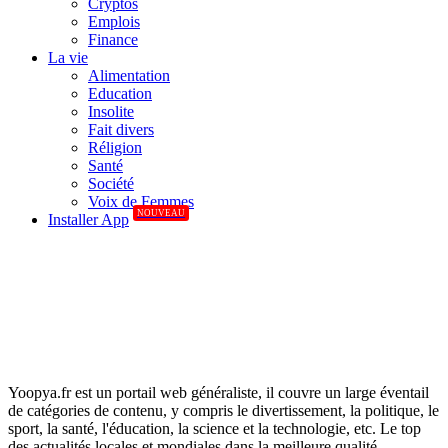
Cryptos
Emplois
Finance
La vie
Alimentation
Education
Insolite
Fait divers
Réligion
Santé
Société
Voix de Femmes
NOUVEAU
Installer App
Yoopya.fr est un portail web généraliste, il couvre un large éventail
de catégories de contenu, y compris le divertissement, la politique, le
sport, la santé, l'éducation, la science et la technologie, etc. Le top
des actualités locales et mondiales dans la meilleure qualité