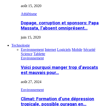
août 15, 2020
Athlétisme
Dopage, corruption et sponsors: Papa
Massata, l’absent omniprésent…
juin 15, 2020
Technologie
Environnement
Internet
Logiciels
Mobile
Sécurité
Science
Tablette
Environnement
Voici pourquoi manger trop d’avocats
est mauvais pour…
août 27, 2024
Environnement
Climat: Formation d’une dépression
tropicale, possible ouragan en…