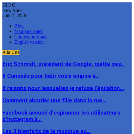
33.3
C
New York
août 7, 2026
Blog
Yoopya Center
Connexion Email
English version
A la Une
Eric Schmidt, président de Google, quitte ses…
6 Conseils pour bâtir votre empire à…
6 raisons pour lesquelles je refuse l’épilation…
Comment aborder une fille dans la rue…
Facebook accusé d’espionner les utilisateurs
d’Instagram à…
Les 3 bienfaits de la musique au…