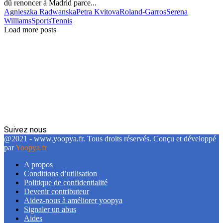
dû renoncer à Madrid parce...
Agnieszka Radwanska
Petra Kvitova
Roland-Garros
Serena
Williams
Sports
Tennis
Load more posts
Suivez nous
Facebook
Twitter
Linkedin
@2021 - www.yoopya.fr. Tous droits réservés. Conçu et développé
par
Yoopya.fr
A propos
Conditions d’utilisation
Politique de confidentialité
Devenir contributeur
Aidez-nous à améliorer yoopya
Signaler un abus
Aides