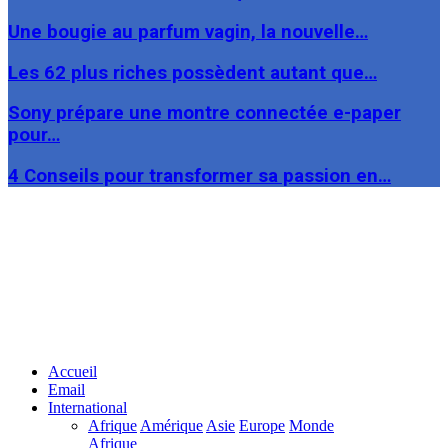
Une bougie au parfum vagin, la nouvelle…
Les 62 plus riches possèdent autant que…
Sony prépare une montre connectée e-paper
pour…
4 Conseils pour transformer sa passion en…
Facebook
Twitter
Linkedin
Accueil
Email
International
Afrique
Amérique
Asie
Europe
Monde
Afrique