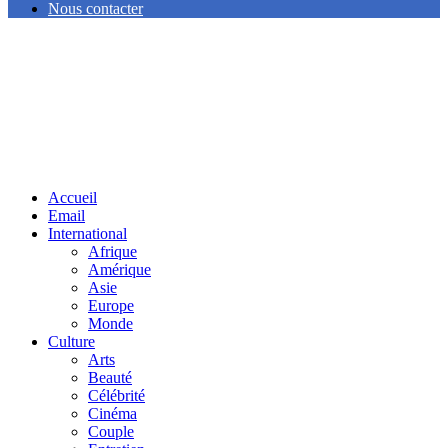
Nous contacter
Facebook
Twitter
Linkedin
Accueil
Email
International
Afrique
Amérique
Asie
Europe
Monde
Culture
Arts
Beauté
Célébrité
Cinéma
Couple