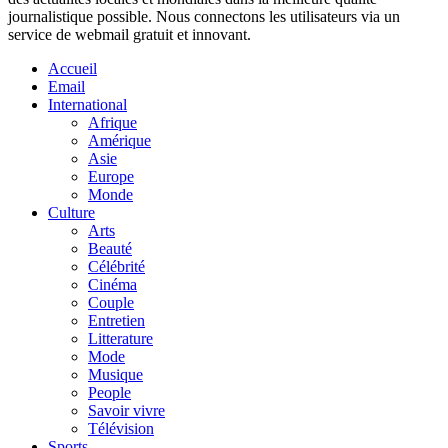
journalistique possible. Nous connectons les utilisateurs via un
service de webmail gratuit et innovant.
Accueil
Email
International
Afrique
Amérique
Asie
Europe
Monde
Culture
Arts
Beauté
Célébrité
Cinéma
Couple
Entretien
Litterature
Mode
Musique
People
Savoir vivre
Télévision
Sports