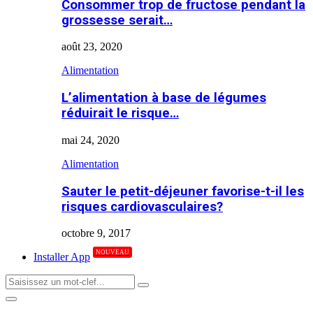
Consommer trop de fructose pendant la
grossesse serait…
août 23, 2020
Alimentation
L’alimentation à base de légumes
réduirait le risque…
mai 24, 2020
Alimentation
Sauter le petit-déjeuner favorise-t-il les
risques cardiovasculaires?
octobre 9, 2017
NOUVEAU
Installer App
Search
Search
for:
Primary