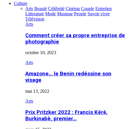
Culture
Arts
Beauté
Célébrité
Cinéma
Couple
Entretien
Litterature
Mode
Musique
People
Savoir vivre
Télévision
Arts
Comment créer sa propre entreprise de
photographie
octobre 10, 2023
Arts
Amazone… le Benin redéssine son
visage
mai 13, 2022
Arts
Prix Pritzker 2022 : Francis Kéré,
Burkinabè, premier…