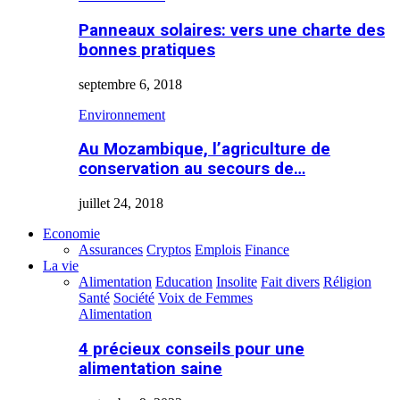
Panneaux solaires: vers une charte des
bonnes pratiques
septembre 6, 2018
Environnement
Au Mozambique, l’agriculture de
conservation au secours de…
juillet 24, 2018
Economie
Assurances
Cryptos
Emplois
Finance
La vie
Alimentation
Education
Insolite
Fait divers
Réligion
Santé
Société
Voix de Femmes
Alimentation
4 précieux conseils pour une
alimentation saine