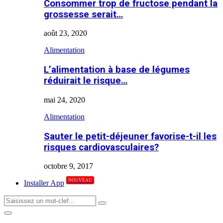
Consommer trop de fructose pendant la
grossesse serait…
août 23, 2020
Alimentation
L’alimentation à base de légumes
réduirait le risque…
mai 24, 2020
Alimentation
Sauter le petit-déjeuner favorise-t-il les
risques cardiovasculaires?
octobre 9, 2017
NOUVEAU
Installer App
Search
Search
for:
Primary