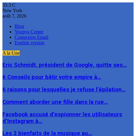
33.3
C
New York
août 7, 2026
Blog
Yoopya Center
Connexion Email
English version
A la Une
Eric Schmidt, président de Google, quitte ses…
6 Conseils pour bâtir votre empire à…
6 raisons pour lesquelles je refuse l’épilation…
Comment aborder une fille dans la rue…
Facebook accusé d’espionner les utilisateurs
d’Instagram à…
Les 3 bienfaits de la musique au…