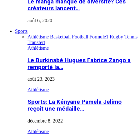
Le manga manque de diversité? Ces
créateurs lancent…
août 6, 2020
Sports
Athlétisme
Basketball
Football
Formule1
Rugby
Tennis
Transfert
Athlétisme
Le Burkinabé Hugues Fabrice Zango a
remporté la…
août 23, 2023
Athlétisme
Sports: La Kényane Pamela Jelimo
reçoit une médaille…
décembre 8, 2022
Athlétisme