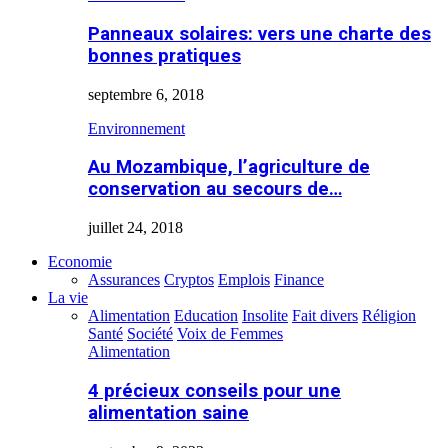
Panneaux solaires: vers une charte des
bonnes pratiques
septembre 6, 2018
Environnement
Au Mozambique, l’agriculture de
conservation au secours de…
juillet 24, 2018
Economie
Assurances
Cryptos
Emplois
Finance
La vie
Alimentation
Education
Insolite
Fait divers
Réligion
Santé
Société
Voix de Femmes
Alimentation
4 précieux conseils pour une
alimentation saine