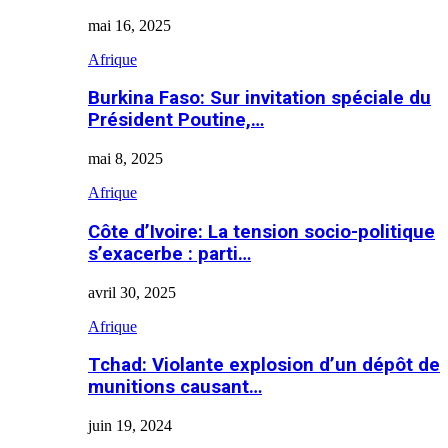
mai 16, 2025
Afrique
Burkina Faso: Sur invitation spéciale du
Président Poutine,…
mai 8, 2025
Afrique
Côte d’Ivoire: La tension socio-politique
s’exacerbe : parti…
avril 30, 2025
Afrique
Tchad: Violante explosion d’un dépôt de
munitions causant…
juin 19, 2024