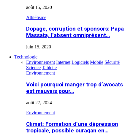
août 15, 2020
Athlétisme
Dopage, corruption et sponsors: Papa
Massata, l’absent omniprésent…
juin 15, 2020
Technologie
Environnement
Internet
Logiciels
Mobile
Sécurité
Science
Tablette
Environnement
Voici pourquoi manger trop d’avocats
est mauvais pour…
août 27, 2024
Environnement
Climat: Formation d’une dépression
tropicale, possible ouragan en…