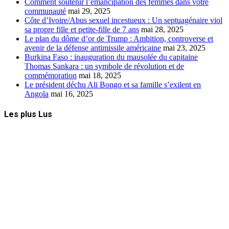
Comment soutenir l’émancipation des femmes dans votre
communauté
mai 29, 2025
Côte d’Ivoire/Abus sexuel incestueux : Un septuagénaire viol
sa propre fille et petite-fille de 7 ans
mai 28, 2025
Le plan du dôme d’or de Trump : Ambition, controverse et
avenir de la défense antimissile américaine
mai 23, 2025
Burkina Faso : inauguration du mausolée du capitaine
Thomas Sankara : un symbole de révolution et de
commémoration
mai 18, 2025
Le président déchu Ali Bongo et sa famille s’exilent en
Angola
mai 16, 2025
Les plus Lus