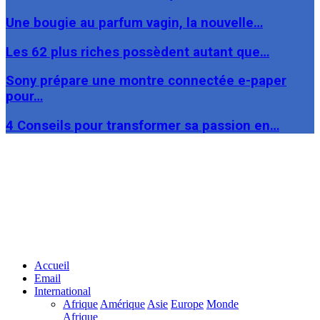
Une bougie au parfum vagin, la nouvelle…
Les 62 plus riches possèdent autant que…
Sony prépare une montre connectée e-paper
pour…
4 Conseils pour transformer sa passion en…
Facebook
Twitter
Linkedin
Accueil
Email
International
Afrique
Amérique
Asie
Europe
Monde
Afrique