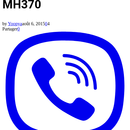
MH370
by
Yoopya
août 6, 2015
0
4
Partager
0