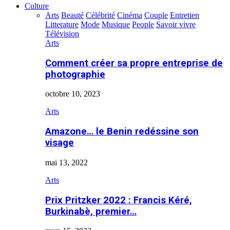
Culture
Arts
Beauté
Célébrité
Cinéma
Couple
Entretien
Litterature
Mode
Musique
People
Savoir vivre
Télévision
Arts
Comment créer sa propre entreprise de
photographie
octobre 10, 2023
Arts
Amazone… le Benin redéssine son
visage
mai 13, 2022
Arts
Prix Pritzker 2022 : Francis Kéré,
Burkinabè, premier…