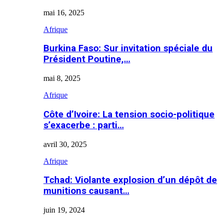
mai 16, 2025
Afrique
Burkina Faso: Sur invitation spéciale du
Président Poutine,…
mai 8, 2025
Afrique
Côte d’Ivoire: La tension socio-politique
s’exacerbe : parti…
avril 30, 2025
Afrique
Tchad: Violante explosion d’un dépôt de
munitions causant…
juin 19, 2024