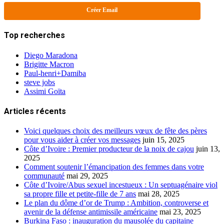
Créer Email
Top recherches
Diego Maradona
Brigitte Macron
Paul-henri+Damiba
steve jobs
Assimi Goïta
Articles récents
Voici quelques choix des meilleurs vœux de fête des pères
pour vous aider à créer vos messages
juin 15, 2025
Côte d’Ivoire : Premier producteur de la noix de cajou
juin 13,
2025
Comment soutenir l’émancipation des femmes dans votre
communauté
mai 29, 2025
Côte d’Ivoire/Abus sexuel incestueux : Un septuagénaire viol
sa propre fille et petite-fille de 7 ans
mai 28, 2025
Le plan du dôme d’or de Trump : Ambition, controverse et
avenir de la défense antimissile américaine
mai 23, 2025
Burkina Faso : inauguration du mausolée du capitaine