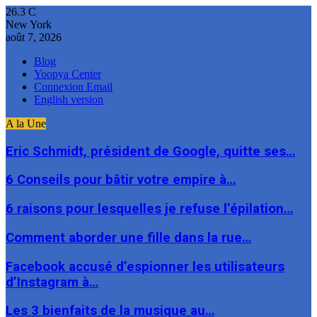
26.3
C
New York
août 7, 2026
Blog
Yoopya Center
Connexion Email
English version
A la Une
Eric Schmidt, président de Google, quitte ses…
6 Conseils pour bâtir votre empire à…
6 raisons pour lesquelles je refuse l’épilation…
Comment aborder une fille dans la rue…
Facebook accusé d’espionner les utilisateurs
d’Instagram à…
Les 3 bienfaits de la musique au…