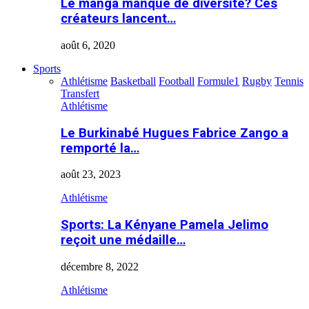
Le manga manque de diversité? Ces
créateurs lancent…
août 6, 2020
Sports
Athlétisme
Basketball
Football
Formule1
Rugby
Tennis
Transfert
Athlétisme
Le Burkinabé Hugues Fabrice Zango a
remporté la…
août 23, 2023
Athlétisme
Sports: La Kényane Pamela Jelimo
reçoit une médaille…
décembre 8, 2022
Athlétisme