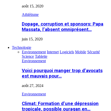
août 15, 2020
Athlétisme
Dopage, corruption et sponsors: Papa
Massata, l’absent omniprésent…
juin 15, 2020
Technologie
Environnement
Internet
Logiciels
Mobile
Sécurité
Science
Tablette
Environnement
Voici pourquoi manger trop d’avocats
est mauvais pour…
août 27, 2024
Environnement
Climat: Formation d’une dépression
tropicale, possible ouragan en…