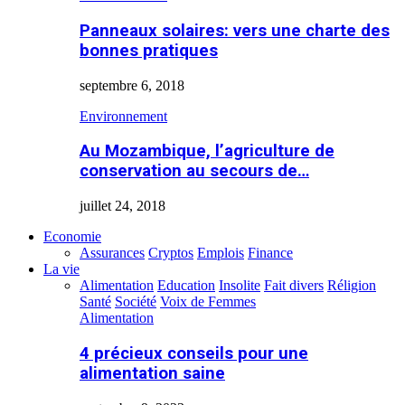
Panneaux solaires: vers une charte des
bonnes pratiques
septembre 6, 2018
Environnement
Au Mozambique, l’agriculture de
conservation au secours de…
juillet 24, 2018
Economie
Assurances
Cryptos
Emplois
Finance
La vie
Alimentation
Education
Insolite
Fait divers
Réligion
Santé
Société
Voix de Femmes
Alimentation
4 précieux conseils pour une
alimentation saine