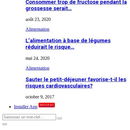
Consommer trop de fructose pendant la
grossesse serait…
août 23, 2020
Alimentation
L’alimentation à base de légumes
réduirait le risque…
mai 24, 2020
Alimentation
Sauter le petit-déjeuner favorise-t-il les
risques cardiovasculaires?
octobre 9, 2017
NOUVEAU
Installer App
Search
Search
for:
Primary