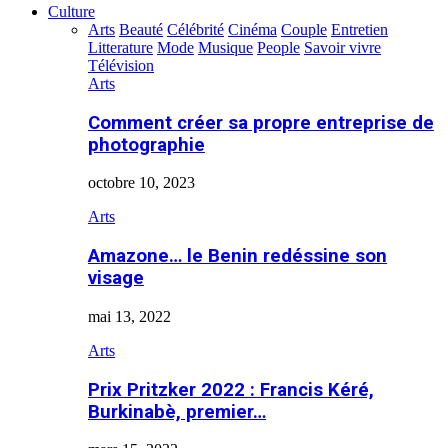
Culture
Arts
Beauté
Célébrité
Cinéma
Couple
Entretien
Litterature
Mode
Musique
People
Savoir vivre
Télévision
Arts
Comment créer sa propre entreprise de
photographie
octobre 10, 2023
Arts
Amazone… le Benin redéssine son
visage
mai 13, 2022
Arts
Prix Pritzker 2022 : Francis Kéré,
Burkinabè, premier…