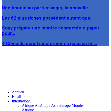
Une bougie au parfum vagin, la nouvelle…
Les 62 plus riches possèdent autant que…
Sony prépare une montre connectée e-paper
pour…
4 Conseils pour transformer sa passion en…
Facebook
Twitter
Linkedin
Accueil
Email
International
Afrique
Amérique
Asie
Europe
Monde
Afrique