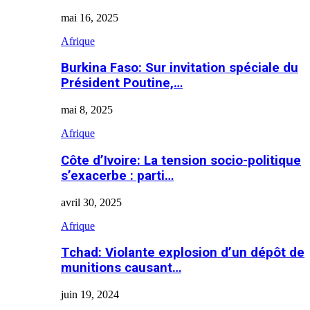
mai 16, 2025
Afrique
Burkina Faso: Sur invitation spéciale du
Président Poutine,…
mai 8, 2025
Afrique
Côte d’Ivoire: La tension socio-politique
s’exacerbe : parti…
avril 30, 2025
Afrique
Tchad: Violante explosion d’un dépôt de
munitions causant…
juin 19, 2024