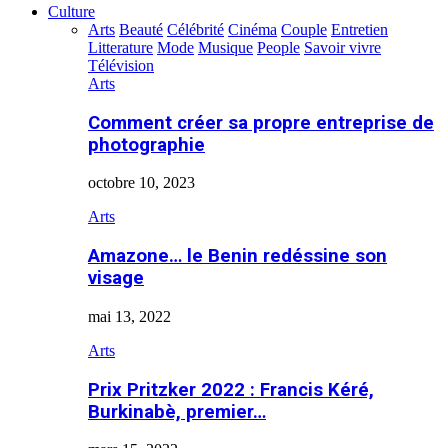
Culture
Arts
Beauté
Célébrité
Cinéma
Couple
Entretien
Litterature
Mode
Musique
People
Savoir vivre
Télévision
Arts
Comment créer sa propre entreprise de
photographie
octobre 10, 2023
Arts
Amazone… le Benin redéssine son
visage
mai 13, 2022
Arts
Prix Pritzker 2022 : Francis Kéré,
Burkinabè, premier…