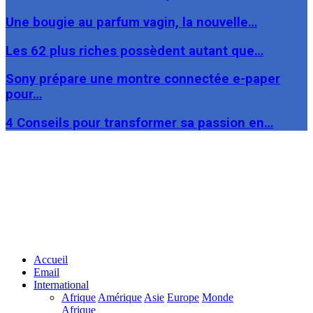
Une bougie au parfum vagin, la nouvelle…
Les 62 plus riches possèdent autant que…
Sony prépare une montre connectée e-paper
pour…
4 Conseils pour transformer sa passion en…
Facebook
Twitter
Linkedin
Accueil
Email
International
Afrique
Amérique
Asie
Europe
Monde
Afrique