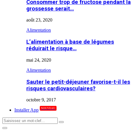
Consommer trop de fructose pendant la
grossesse serait…
août 23, 2020
Alimentation
L’alimentation à base de légumes
réduirait le risque…
mai 24, 2020
Alimentation
Sauter le petit-déjeuner favorise-t-il les
risques cardiovasculaires?
octobre 9, 2017
NOUVEAU
Installer App
Search
Search
for:
Primary