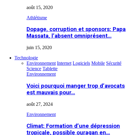
août 15, 2020
Athlétisme
Dopage, corruption et sponsors: Papa
Massata, l’absent omniprésent…
juin 15, 2020
Technologie
Environnement
Internet
Logiciels
Mobile
Sécurité
Science
Tablette
Environnement
Voici pourquoi manger trop d’avocats
est mauvais pour…
août 27, 2024
Environnement
Climat: Formation d’une dépression
tropicale, possible ouragan en…