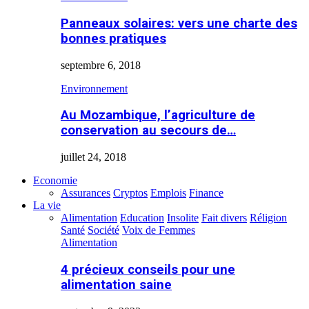
Panneaux solaires: vers une charte des
bonnes pratiques
septembre 6, 2018
Environnement
Au Mozambique, l’agriculture de
conservation au secours de…
juillet 24, 2018
Economie
Assurances
Cryptos
Emplois
Finance
La vie
Alimentation
Education
Insolite
Fait divers
Réligion
Santé
Société
Voix de Femmes
Alimentation
4 précieux conseils pour une
alimentation saine