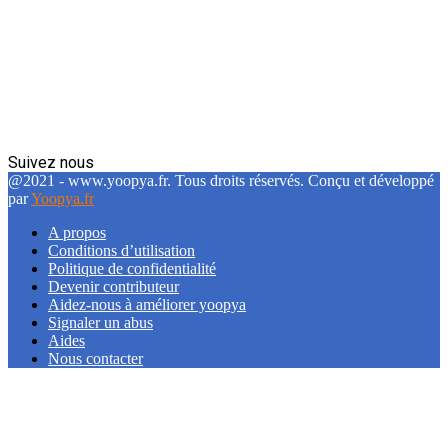
Suivez nous
Facebook
Twitter
Linkedin
@2021 - www.yoopya.fr. Tous droits réservés. Conçu et développé
par
Yoopya.fr
A propos
Conditions d’utilisation
Politique de confidentialité
Devenir contributeur
Aidez-nous à améliorer yoopya
Signaler un abus
Aides
Nous contacter