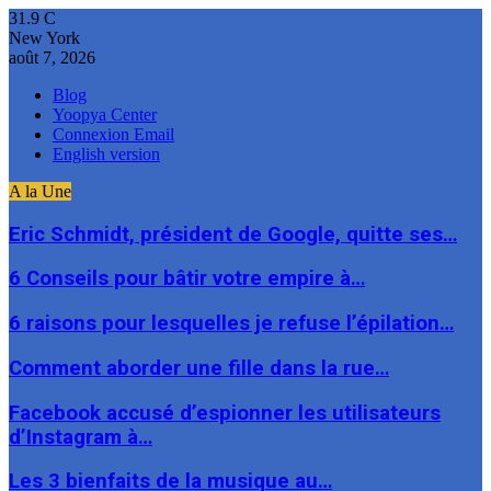
31.9
C
New York
août 7, 2026
Blog
Yoopya Center
Connexion Email
English version
A la Une
Eric Schmidt, président de Google, quitte ses…
6 Conseils pour bâtir votre empire à…
6 raisons pour lesquelles je refuse l’épilation…
Comment aborder une fille dans la rue…
Facebook accusé d’espionner les utilisateurs
d’Instagram à…
Les 3 bienfaits de la musique au…