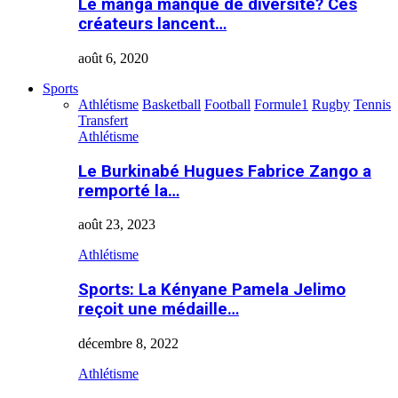
Le manga manque de diversité? Ces
créateurs lancent…
août 6, 2020
Sports
Athlétisme
Basketball
Football
Formule1
Rugby
Tennis
Transfert
Athlétisme
Le Burkinabé Hugues Fabrice Zango a
remporté la…
août 23, 2023
Athlétisme
Sports: La Kényane Pamela Jelimo
reçoit une médaille…
décembre 8, 2022
Athlétisme