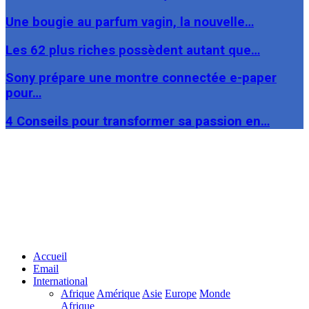
Une bougie au parfum vagin, la nouvelle…
Les 62 plus riches possèdent autant que…
Sony prépare une montre connectée e-paper
pour…
4 Conseils pour transformer sa passion en…
Facebook
Twitter
Linkedin
Accueil
Email
International
Afrique
Amérique
Asie
Europe
Monde
Afrique