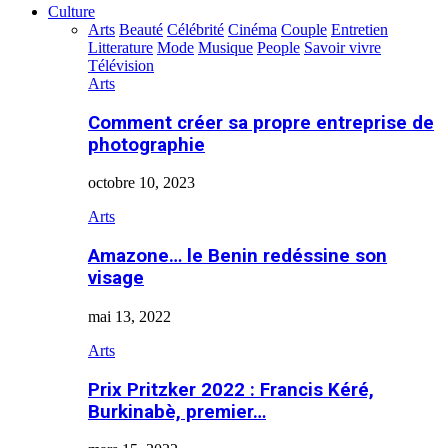
Culture
Arts
Beauté
Célébrité
Cinéma
Couple
Entretien
Litterature
Mode
Musique
People
Savoir vivre
Télévision
Arts
Comment créer sa propre entreprise de
photographie
octobre 10, 2023
Arts
Amazone… le Benin redéssine son
visage
mai 13, 2022
Arts
Prix Pritzker 2022 : Francis Kéré,
Burkinabè, premier…