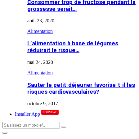
Consommer trop de fructose pendant la
grossesse serait…
août 23, 2020
Alimentation
L’alimentation à base de légumes
réduirait le risque…
mai 24, 2020
Alimentation
Sauter le petit-déjeuner favorise-t-il les
risques cardiovasculaires?
octobre 9, 2017
NOUVEAU
Installer App
Search
Search
for:
Primary