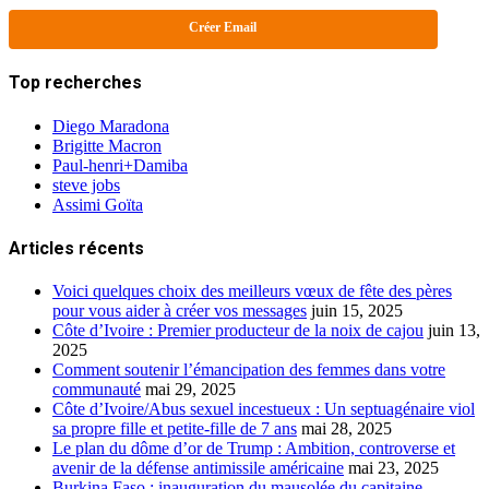
Créer Email
Top recherches
Diego Maradona
Brigitte Macron
Paul-henri+Damiba
steve jobs
Assimi Goïta
Articles récents
Voici quelques choix des meilleurs vœux de fête des pères
pour vous aider à créer vos messages
juin 15, 2025
Côte d’Ivoire : Premier producteur de la noix de cajou
juin 13,
2025
Comment soutenir l’émancipation des femmes dans votre
communauté
mai 29, 2025
Côte d’Ivoire/Abus sexuel incestueux : Un septuagénaire viol
sa propre fille et petite-fille de 7 ans
mai 28, 2025
Le plan du dôme d’or de Trump : Ambition, controverse et
avenir de la défense antimissile américaine
mai 23, 2025
Burkina Faso : inauguration du mausolée du capitaine