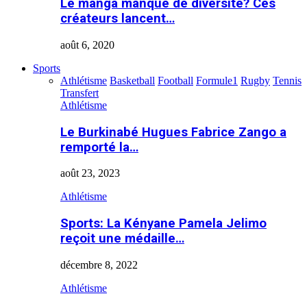
Le manga manque de diversité? Ces
créateurs lancent…
août 6, 2020
Sports
Athlétisme
Basketball
Football
Formule1
Rugby
Tennis
Transfert
Athlétisme
Le Burkinabé Hugues Fabrice Zango a
remporté la…
août 23, 2023
Athlétisme
Sports: La Kényane Pamela Jelimo
reçoit une médaille…
décembre 8, 2022
Athlétisme