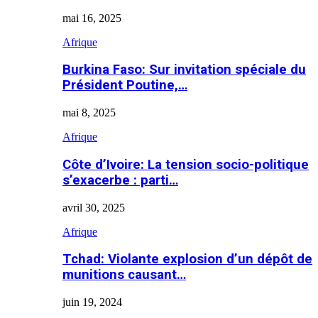
mai 16, 2025
Afrique
Burkina Faso: Sur invitation spéciale du
Président Poutine,…
mai 8, 2025
Afrique
Côte d’Ivoire: La tension socio-politique
s’exacerbe : parti…
avril 30, 2025
Afrique
Tchad: Violante explosion d’un dépôt de
munitions causant…
juin 19, 2024