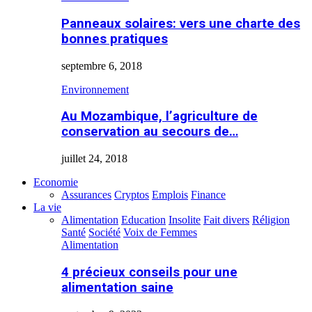
Panneaux solaires: vers une charte des
bonnes pratiques
septembre 6, 2018
Environnement
Au Mozambique, l’agriculture de
conservation au secours de…
juillet 24, 2018
Economie
Assurances
Cryptos
Emplois
Finance
La vie
Alimentation
Education
Insolite
Fait divers
Réligion
Santé
Société
Voix de Femmes
Alimentation
4 précieux conseils pour une
alimentation saine