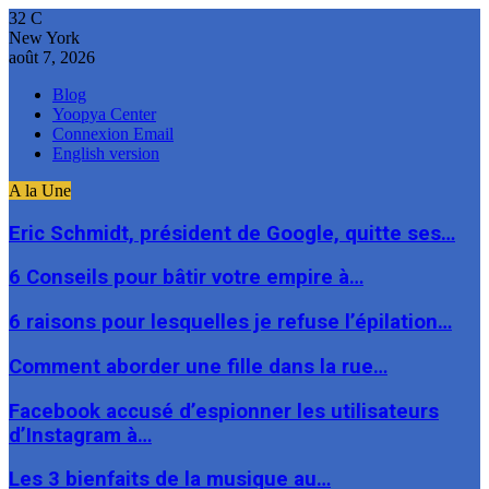
32
C
New York
août 7, 2026
Blog
Yoopya Center
Connexion Email
English version
A la Une
Eric Schmidt, président de Google, quitte ses…
6 Conseils pour bâtir votre empire à…
6 raisons pour lesquelles je refuse l’épilation…
Comment aborder une fille dans la rue…
Facebook accusé d’espionner les utilisateurs
d’Instagram à…
Les 3 bienfaits de la musique au…