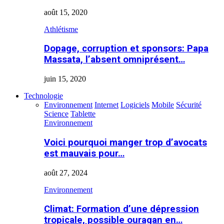
août 15, 2020
Athlétisme
Dopage, corruption et sponsors: Papa
Massata, l’absent omniprésent…
juin 15, 2020
Technologie
Environnement
Internet
Logiciels
Mobile
Sécurité
Science
Tablette
Environnement
Voici pourquoi manger trop d’avocats
est mauvais pour…
août 27, 2024
Environnement
Climat: Formation d’une dépression
tropicale, possible ouragan en…