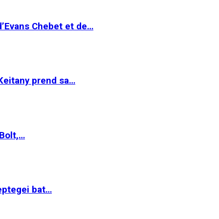
 d’Evans Chebet et de…
Keitany prend sa…
Bolt,…
ptegei bat…