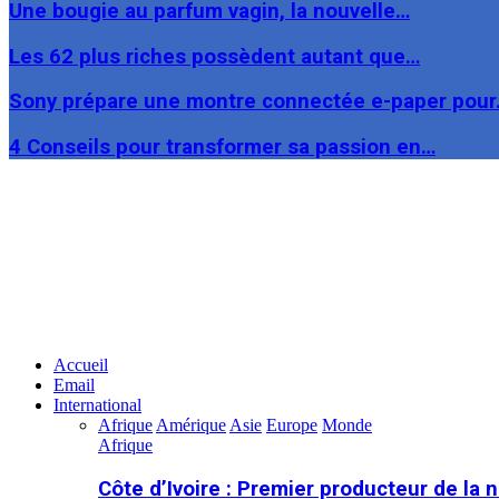
Une bougie au parfum vagin, la nouvelle…
Les 62 plus riches possèdent autant que…
Sony prépare une montre connectée e-paper pou
4 Conseils pour transformer sa passion en…
Facebook
Twitter
Linkedin
Accueil
Email
International
Afrique
Amérique
Asie
Europe
Monde
Afrique
Côte d’Ivoire : Premier producteur de la 