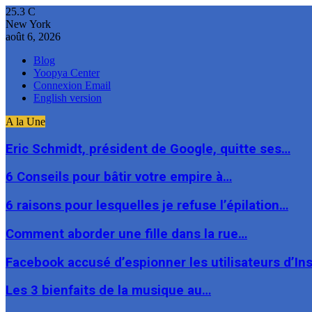
25.3
C
New York
août 6, 2026
Blog
Yoopya Center
Connexion Email
English version
A la Une
Eric Schmidt, président de Google, quitte ses…
6 Conseils pour bâtir votre empire à…
6 raisons pour lesquelles je refuse l’épilation…
Comment aborder une fille dans la rue…
Facebook accusé d’espionner les utilisateurs d’I
Les 3 bienfaits de la musique au…