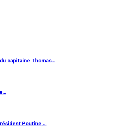
e du capitaine Thomas…
le…
Président Poutine,…