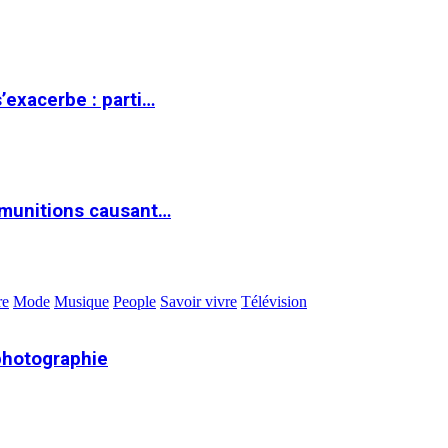
s’exacerbe : parti…
 munitions causant…
re
Mode
Musique
People
Savoir vivre
Télévision
photographie