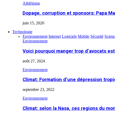
Athlétisme
Dopage, corruption et sponsors: Papa Ma
juin 15, 2020
Technologie
Environnement
Internet
Logiciels
Mobile
Sécurité
Scien
Environnement
Voici pourquoi manger trop d’avocats es
août 27, 2024
Environnement
Climat: Formation d’une dépression tropi
septembre 23, 2022
Environnement
Climat: selon la Nasa, ces regions du m