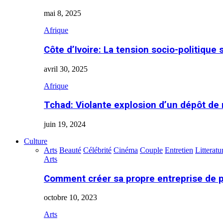
mai 8, 2025
Afrique
Côte d’Ivoire: La tension socio-politique 
avril 30, 2025
Afrique
Tchad: Violante explosion d’un dépôt de
juin 19, 2024
Culture
Arts
Beauté
Célébrité
Cinéma
Couple
Entretien
Litteratu
Arts
Comment créer sa propre entreprise de 
octobre 10, 2023
Arts