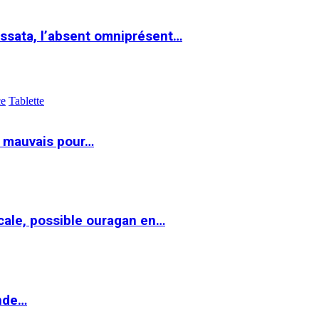
ssata, l’absent omniprésent…
ce
Tablette
t mauvais pour…
cale, possible ouragan en…
onde…