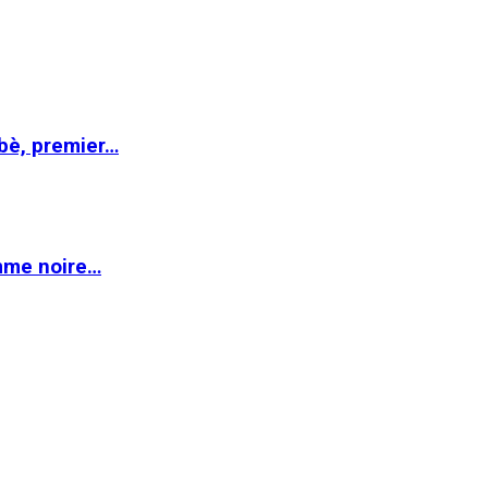
abè, premier…
emme noire…