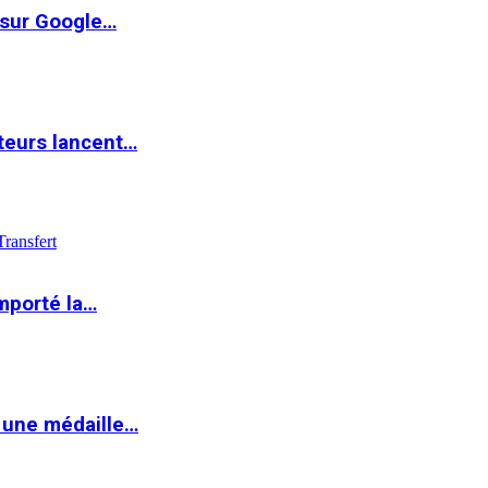
 sur Google…
teurs lancent…
Transfert
mporté la…
 une médaille…