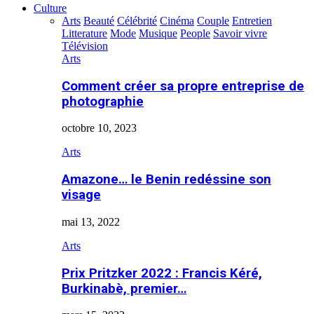
Culture
Arts
Beauté
Célébrité
Cinéma
Couple
Entretien
Litterature
Mode
Musique
People
Savoir vivre
Télévision
Arts
Comment créer sa propre entreprise de
photographie
octobre 10, 2023
Arts
Amazone… le Benin redéssine son
visage
mai 13, 2022
Arts
Prix Pritzker 2022 : Francis Kéré,
Burkinabè, premier…