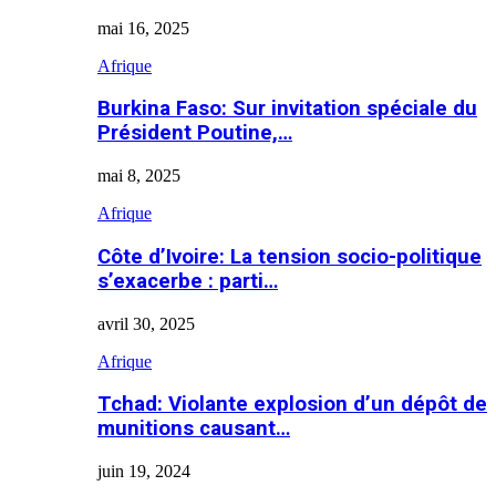
mai 16, 2025
Afrique
Burkina Faso: Sur invitation spéciale du
Président Poutine,…
mai 8, 2025
Afrique
Côte d’Ivoire: La tension socio-politique
s’exacerbe : parti…
avril 30, 2025
Afrique
Tchad: Violante explosion d’un dépôt de
munitions causant…
juin 19, 2024