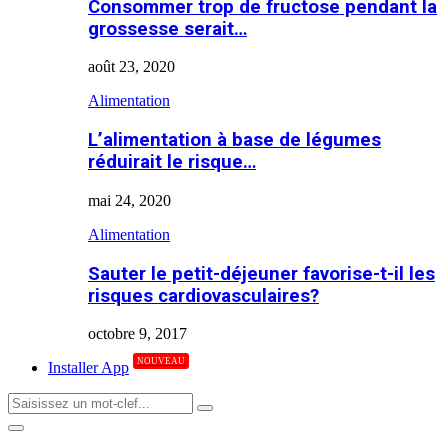
Consommer trop de fructose pendant la
grossesse serait…
août 23, 2020
Alimentation
L’alimentation à base de légumes
réduirait le risque…
mai 24, 2020
Alimentation
Sauter le petit-déjeuner favorise-t-il les
risques cardiovasculaires?
octobre 9, 2017
NOUVEAU
Installer App
Search
Search
for:
Primary