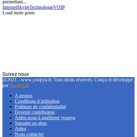
permettant...
Internet
Skype
Technologie
VOIP
Load more posts
Suivez nous
Facebook
Twitter
Linkedin
@2021 - www.yoopya.fr. Tous droits réservés. Conçu et développé
par
Yoopya.fr
A propos
Conditions d’utilisation
Politique de confidentialité
Devenir contributeur
Aidez-nous à améliorer yoopya
Signaler un abus
Aides
Nous contacter