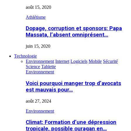
août 15, 2020
Athlétisme
Dopage, corruption et sponsors: Papa
Massata, l’absent omniprésent…
juin 15, 2020
Technologie
Environnement
Internet
Logiciels
Mobile
Sécurité
Science
Tablette
Environnement
Voici pourquoi manger trop d’avocats
est mauvais pour…
août 27, 2024
Environnement
Climat: Formation d’une dépression
tropicale, possible ouragan en…