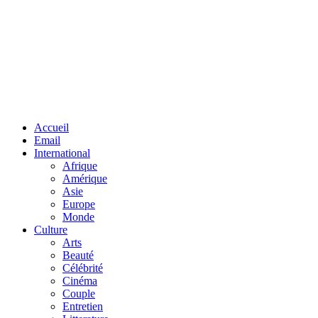
Facebook
Twitter
Linkedin
Accueil
Email
International
Afrique
Amérique
Asie
Europe
Monde
Culture
Arts
Beauté
Célébrité
Cinéma
Couple
Entretien