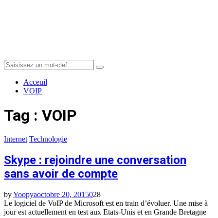
Menu
Search
Search
for:
Acceuil
VOIP
Tag : VOIP
Internet
Technologie
Skype : rejoindre une conversation
sans avoir de compte
by
Yoopya
octobre 20, 2015
0
28
Le logiciel de VoIP de Microsoft est en train d’évoluer. Une mise à
jour est actuellement en test aux Etats-Unis et en Grande Bretagne