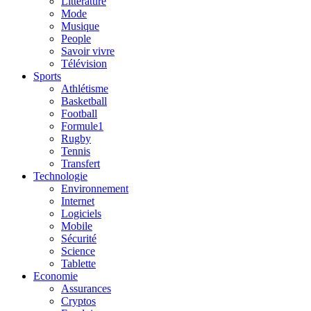
Litterature
Mode
Musique
People
Savoir vivre
Télévision
Sports
Athlétisme
Basketball
Football
Formule1
Rugby
Tennis
Transfert
Technologie
Environnement
Internet
Logiciels
Mobile
Sécurité
Science
Tablette
Economie
Assurances
Cryptos