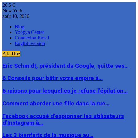
26.5
C
New York
août 10, 2026
Blog
Yoopya Center
Connexion Email
English version
A la Une
Eric Schmidt, président de Google, quitte ses…
6 Conseils pour bâtir votre empire à…
6 raisons pour lesquelles je refuse l’épilation…
Comment aborder une fille dans la rue…
Facebook accusé d’espionner les utilisateurs
d’Instagram à…
Les 3 bienfaits de la musique au…