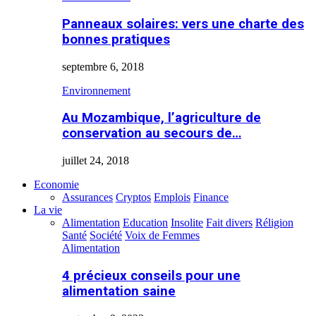
Panneaux solaires: vers une charte des
bonnes pratiques
septembre 6, 2018
Environnement
Au Mozambique, l’agriculture de
conservation au secours de…
juillet 24, 2018
Economie
Assurances
Cryptos
Emplois
Finance
La vie
Alimentation
Education
Insolite
Fait divers
Réligion
Santé
Société
Voix de Femmes
Alimentation
4 précieux conseils pour une
alimentation saine