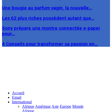
Une bougie au parfum vagin, la nouvelle…
Les 62 plus riches possèdent autant que…
Sony prépare une montre connectée e-paper
pour…
4 Conseils pour transformer sa passion en…
Facebook
Twitter
Linkedin
Accueil
Email
International
Afrique
Amérique
Asie
Europe
Monde
Afrique