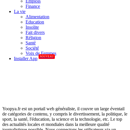
Emplois
Finance
La vie
Alimentation
Education
Insolite
Fait divers
Réligion
Santé
Société
Voix de Femmes
NOUVEAU
Installer App
Yoopya.fr est un portail web généraliste, il couvre un large éventail
de catégories de contenu, y compris le divertissement, la politique, le
sport, la santé, l'éducation, la science et la technologie, etc. Le top
des actualités locales et mondiales dans la meilleure qualité
journalistique possible. Nous connectons les utilisateurs via un