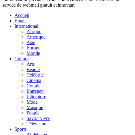
service de webmail gratuit et innovant.
Accueil
Email
International
Afrique
Amérique
Asie
Europe
Monde
Culture
Arts
Beauté
Célébrité
Cinéma
Couple
Entretien
Litterature
Mode
Musique
People
Savoir vivre
Télévision
Sports
Athlétisme