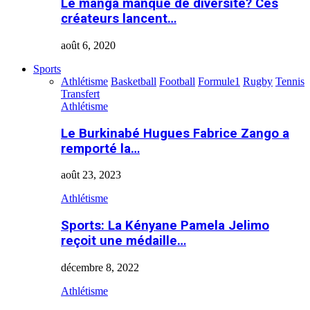
Le manga manque de diversité? Ces
créateurs lancent…
août 6, 2020
Sports
Athlétisme
Basketball
Football
Formule1
Rugby
Tennis
Transfert
Athlétisme
Le Burkinabé Hugues Fabrice Zango a
remporté la…
août 23, 2023
Athlétisme
Sports: La Kényane Pamela Jelimo
reçoit une médaille…
décembre 8, 2022
Athlétisme