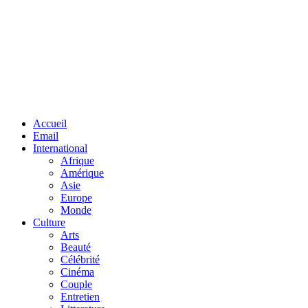
Facebook
Twitter
Linkedin
Accueil
Email
International
Afrique
Amérique
Asie
Europe
Monde
Culture
Arts
Beauté
Célébrité
Cinéma
Couple
Entretien