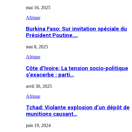
mai 16, 2025
Afrique
Burkina Faso: Sur invitation spéciale du
Président Poutine,…
mai 8, 2025
Afrique
Côte d’Ivoire: La tension socio-politique
s’exacerbe : parti…
avril 30, 2025
Afrique
Tchad: Violante explosion d’un dépôt de
munitions causant…
juin 19, 2024