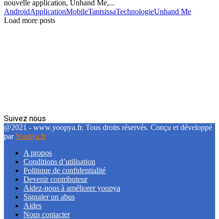
nouvelle application, Unhand Me,...
Android
Application
Mobile
Tantsissa
Technologie
Unhand Me
Load more posts
Suivez nous
Facebook
Twitter
Linkedin
@2021 - www.yoopya.fr. Tous droits réservés. Conçu et développé
par
Yoopya.fr
A propos
Conditions d’utilisation
Politique de confidentialité
Devenir contributeur
Aidez-nous à améliorer yoopya
Signaler un abus
Aides
Nous contacter