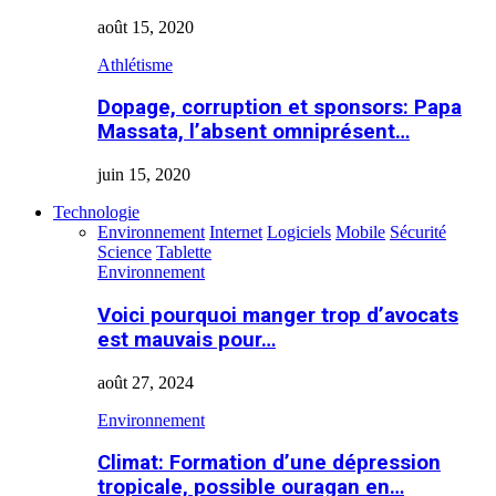
août 15, 2020
Athlétisme
Dopage, corruption et sponsors: Papa
Massata, l’absent omniprésent…
juin 15, 2020
Technologie
Environnement
Internet
Logiciels
Mobile
Sécurité
Science
Tablette
Environnement
Voici pourquoi manger trop d’avocats
est mauvais pour…
août 27, 2024
Environnement
Climat: Formation d’une dépression
tropicale, possible ouragan en…