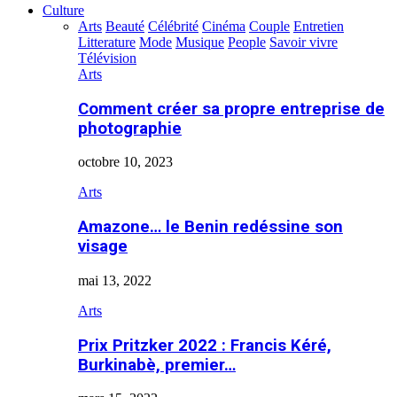
Culture
Arts
Beauté
Célébrité
Cinéma
Couple
Entretien
Litterature
Mode
Musique
People
Savoir vivre
Télévision
Arts
Comment créer sa propre entreprise de
photographie
octobre 10, 2023
Arts
Amazone… le Benin redéssine son
visage
mai 13, 2022
Arts
Prix Pritzker 2022 : Francis Kéré,
Burkinabè, premier…