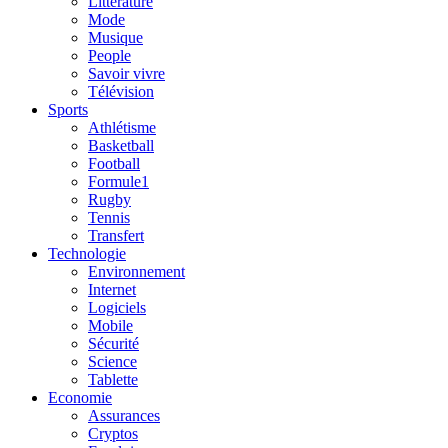
Litterature
Mode
Musique
People
Savoir vivre
Télévision
Sports
Athlétisme
Basketball
Football
Formule1
Rugby
Tennis
Transfert
Technologie
Environnement
Internet
Logiciels
Mobile
Sécurité
Science
Tablette
Economie
Assurances
Cryptos