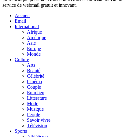
service de webmail gratuit et innovant.
Accueil
Email
International
Afrique
Amérique
Asie
Europe
Monde
Culture
Arts
Beauté
Célébrité
Cinéma
Couple
Entretien
Litterature
Mode
Musique
People
Savoir vivre
Télévision
Sports
Athlétisme