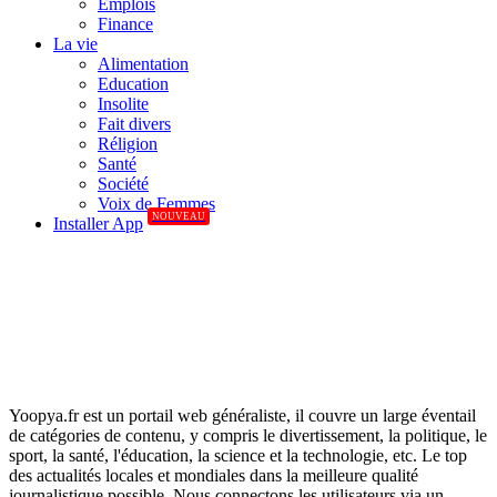
Emplois
Finance
La vie
Alimentation
Education
Insolite
Fait divers
Réligion
Santé
Société
Voix de Femmes
NOUVEAU
Installer App
Yoopya.fr est un portail web généraliste, il couvre un large éventail
de catégories de contenu, y compris le divertissement, la politique, le
sport, la santé, l'éducation, la science et la technologie, etc. Le top
des actualités locales et mondiales dans la meilleure qualité
journalistique possible. Nous connectons les utilisateurs via un