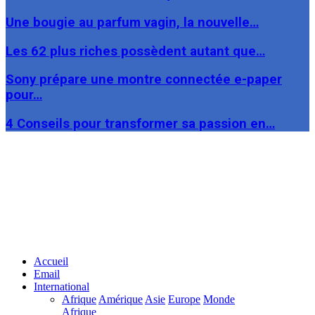
Une bougie au parfum vagin, la nouvelle…
Les 62 plus riches possèdent autant que…
Sony prépare une montre connectée e-paper
pour…
4 Conseils pour transformer sa passion en…
Facebook
Twitter
Linkedin
Accueil
Email
International
Afrique
Amérique
Asie
Europe
Monde
Afrique