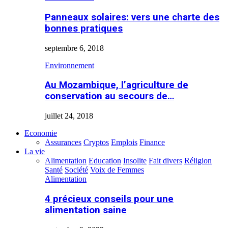
Panneaux solaires: vers une charte des
bonnes pratiques
septembre 6, 2018
Environnement
Au Mozambique, l’agriculture de
conservation au secours de…
juillet 24, 2018
Economie
Assurances
Cryptos
Emplois
Finance
La vie
Alimentation
Education
Insolite
Fait divers
Réligion
Santé
Société
Voix de Femmes
Alimentation
4 précieux conseils pour une
alimentation saine