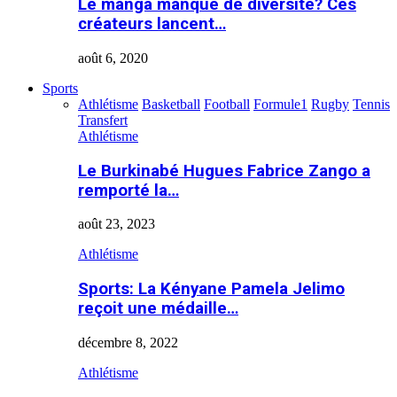
Le manga manque de diversité? Ces
créateurs lancent…
août 6, 2020
Sports
Athlétisme
Basketball
Football
Formule1
Rugby
Tennis
Transfert
Athlétisme
Le Burkinabé Hugues Fabrice Zango a
remporté la…
août 23, 2023
Athlétisme
Sports: La Kényane Pamela Jelimo
reçoit une médaille…
décembre 8, 2022
Athlétisme