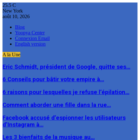
25.5
C
New York
août 10, 2026
Blog
Yoopya Center
Connexion Email
English version
A la Une
Eric Schmidt, président de Google, quitte ses…
6 Conseils pour bâtir votre empire à…
6 raisons pour lesquelles je refuse l’épilation…
Comment aborder une fille dans la rue…
Facebook accusé d’espionner les utilisateurs
d’Instagram à…
Les 3 bienfaits de la musique au…