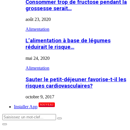
Consommer trop de fructose pendant la
grossesse serait…
août 23, 2020
Alimentation
L’alimentation à base de légumes
réduirait le risque…
mai 24, 2020
Alimentation
Sauter le petit-déjeuner favorise-t-il les
risques cardiovasculaires?
octobre 9, 2017
NOUVEAU
Installer App
Search
Search
for:
Primary