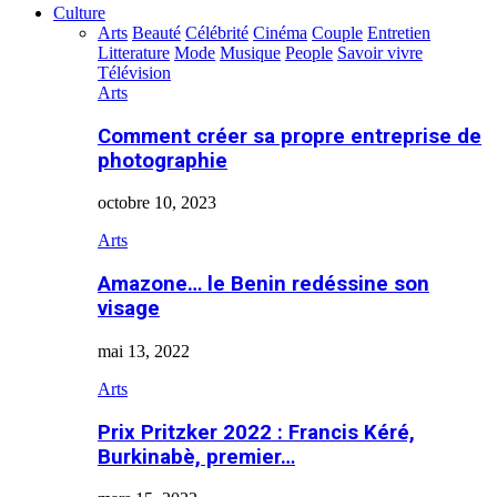
Culture
Arts
Beauté
Célébrité
Cinéma
Couple
Entretien
Litterature
Mode
Musique
People
Savoir vivre
Télévision
Arts
Comment créer sa propre entreprise de
photographie
octobre 10, 2023
Arts
Amazone… le Benin redéssine son
visage
mai 13, 2022
Arts
Prix Pritzker 2022 : Francis Kéré,
Burkinabè, premier…