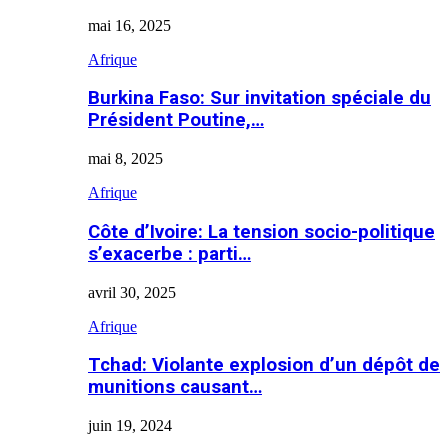
mai 16, 2025
Afrique
Burkina Faso: Sur invitation spéciale du
Président Poutine,…
mai 8, 2025
Afrique
Côte d’Ivoire: La tension socio-politique
s’exacerbe : parti…
avril 30, 2025
Afrique
Tchad: Violante explosion d’un dépôt de
munitions causant…
juin 19, 2024