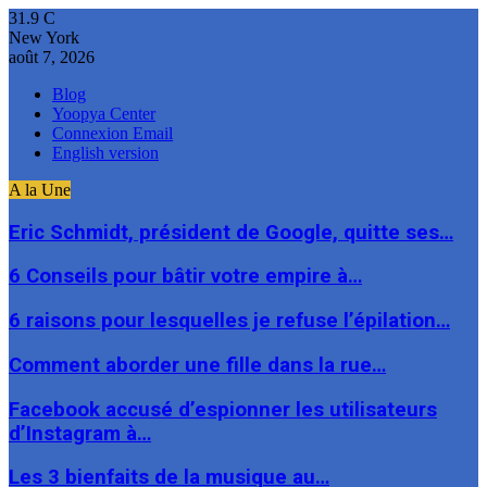
31.9
C
New York
août 7, 2026
Blog
Yoopya Center
Connexion Email
English version
A la Une
Eric Schmidt, président de Google, quitte ses…
6 Conseils pour bâtir votre empire à…
6 raisons pour lesquelles je refuse l’épilation…
Comment aborder une fille dans la rue…
Facebook accusé d’espionner les utilisateurs
d’Instagram à…
Les 3 bienfaits de la musique au…