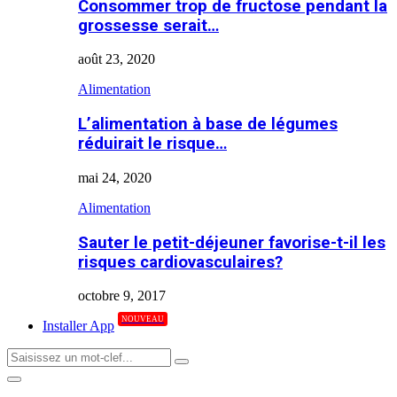
Consommer trop de fructose pendant la
grossesse serait…
août 23, 2020
Alimentation
L’alimentation à base de légumes
réduirait le risque…
mai 24, 2020
Alimentation
Sauter le petit-déjeuner favorise-t-il les
risques cardiovasculaires?
octobre 9, 2017
NOUVEAU
Installer App
Search
Search
for:
Primary