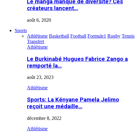
Le manga manque de diversité? Ces
créateurs lancent…
août 6, 2020
Sports
Athlétisme
Basketball
Football
Formule1
Rugby
Tennis
Transfert
Athlétisme
Le Burkinabé Hugues Fabrice Zango a
remporté la…
août 23, 2023
Athlétisme
Sports: La Kényane Pamela Jelimo
reçoit une médaille…
décembre 8, 2022
Athlétisme