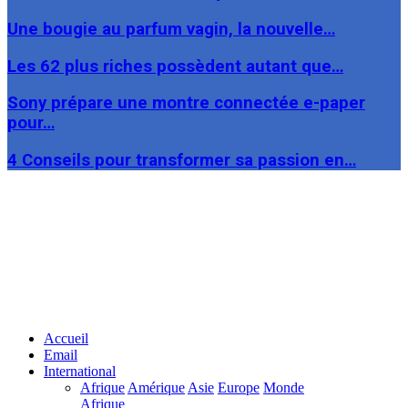
Une bougie au parfum vagin, la nouvelle…
Les 62 plus riches possèdent autant que…
Sony prépare une montre connectée e-paper
pour…
4 Conseils pour transformer sa passion en…
Facebook
Twitter
Linkedin
Accueil
Email
International
Afrique
Amérique
Asie
Europe
Monde
Afrique