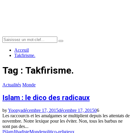
Menu
Search
Search
for:
Acceuil
Takfirisme.
Tag : Takfirisme.
Actualités
Monde
Islam : le dico des radicaux
by
Yoopya
décembre 17, 2015
décembre 17, 2015
0
6
Les raccourcis et les amalgames se multiplient depuis les attentats de
novembre. Notre lexique pour les éviter. Non, tous les barbus ne
sont pas des...
ISlam
Jihadiste
Monde
politico-religieux