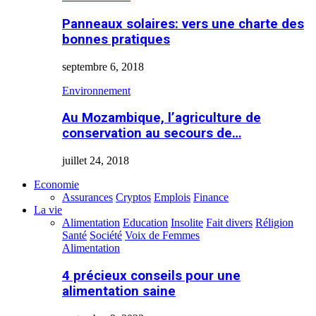
Panneaux solaires: vers une charte des
bonnes pratiques
septembre 6, 2018
Environnement
Au Mozambique, l’agriculture de
conservation au secours de…
juillet 24, 2018
Economie
Assurances
Cryptos
Emplois
Finance
La vie
Alimentation
Education
Insolite
Fait divers
Réligion
Santé
Société
Voix de Femmes
Alimentation
4 précieux conseils pour une
alimentation saine