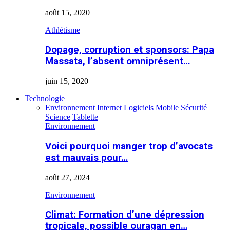
août 15, 2020
Athlétisme
Dopage, corruption et sponsors: Papa
Massata, l’absent omniprésent…
juin 15, 2020
Technologie
Environnement
Internet
Logiciels
Mobile
Sécurité
Science
Tablette
Environnement
Voici pourquoi manger trop d’avocats
est mauvais pour…
août 27, 2024
Environnement
Climat: Formation d’une dépression
tropicale, possible ouragan en…