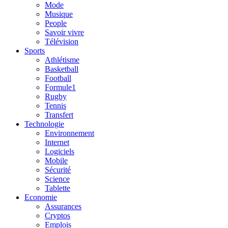
Mode
Musique
People
Savoir vivre
Télévision
Sports
Athlétisme
Basketball
Football
Formule1
Rugby
Tennis
Transfert
Technologie
Environnement
Internet
Logiciels
Mobile
Sécurité
Science
Tablette
Economie
Assurances
Cryptos
Emplois