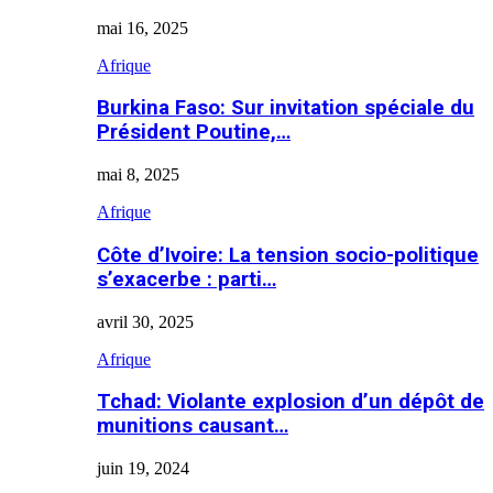
mai 16, 2025
Afrique
Burkina Faso: Sur invitation spéciale du
Président Poutine,…
mai 8, 2025
Afrique
Côte d’Ivoire: La tension socio-politique
s’exacerbe : parti…
avril 30, 2025
Afrique
Tchad: Violante explosion d’un dépôt de
munitions causant…
juin 19, 2024