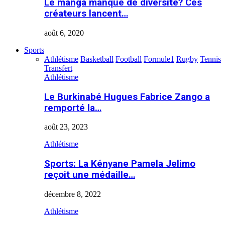
Le manga manque de diversité? Ces
créateurs lancent…
août 6, 2020
Sports
Athlétisme
Basketball
Football
Formule1
Rugby
Tennis
Transfert
Athlétisme
Le Burkinabé Hugues Fabrice Zango a
remporté la…
août 23, 2023
Athlétisme
Sports: La Kényane Pamela Jelimo
reçoit une médaille…
décembre 8, 2022
Athlétisme