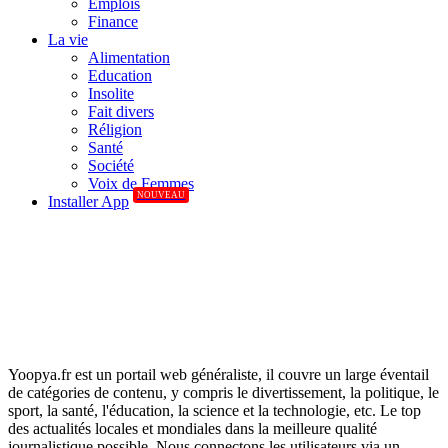
Emplois
Finance
La vie
Alimentation
Education
Insolite
Fait divers
Réligion
Santé
Société
Voix de Femmes
NOUVEAU
Installer App
Yoopya.fr est un portail web généraliste, il couvre un large éventail
de catégories de contenu, y compris le divertissement, la politique, le
sport, la santé, l'éducation, la science et la technologie, etc. Le top
des actualités locales et mondiales dans la meilleure qualité
journalistique possible. Nous connectons les utilisateurs via un