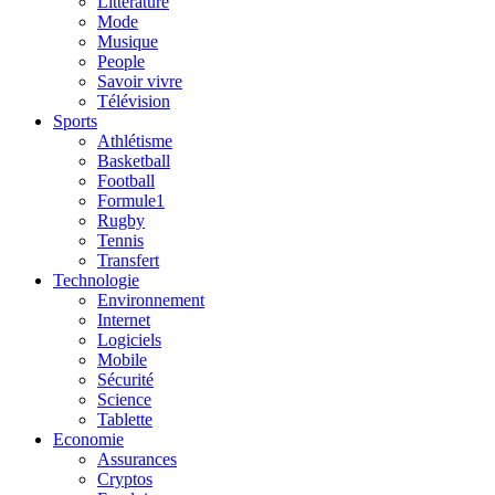
Litterature
Mode
Musique
People
Savoir vivre
Télévision
Sports
Athlétisme
Basketball
Football
Formule1
Rugby
Tennis
Transfert
Technologie
Environnement
Internet
Logiciels
Mobile
Sécurité
Science
Tablette
Economie
Assurances
Cryptos