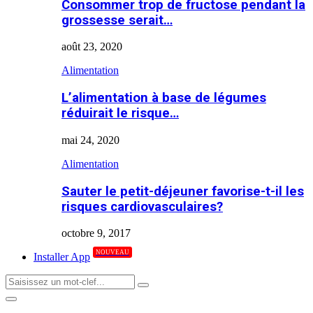
Consommer trop de fructose pendant la
grossesse serait…
août 23, 2020
Alimentation
L’alimentation à base de légumes
réduirait le risque…
mai 24, 2020
Alimentation
Sauter le petit-déjeuner favorise-t-il les
risques cardiovasculaires?
octobre 9, 2017
NOUVEAU
Installer App
Search
Search
for:
Primary