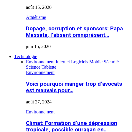
août 15, 2020
Athlétisme
Dopage, corruption et sponsors: Papa
Massata, l’absent omniprésent…
juin 15, 2020
Technologie
Environnement
Internet
Logiciels
Mobile
Sécurité
Science
Tablette
Environnement
Voici pourquoi manger trop d’avocats
est mauvais pour…
août 27, 2024
Environnement
Climat: Formation d’une dépression
tropicale, possible ouragan en…