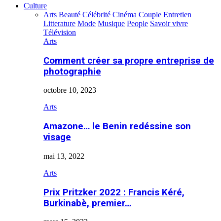
Culture
Arts
Beauté
Célébrité
Cinéma
Couple
Entretien
Litterature
Mode
Musique
People
Savoir vivre
Télévision
Arts
Comment créer sa propre entreprise de
photographie
octobre 10, 2023
Arts
Amazone… le Benin redéssine son
visage
mai 13, 2022
Arts
Prix Pritzker 2022 : Francis Kéré,
Burkinabè, premier…