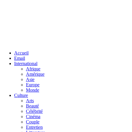
Facebook
Twitter
Linkedin
Accueil
Email
International
Afrique
Amérique
Asie
Europe
Monde
Culture
Arts
Beauté
Célébrité
Cinéma
Couple
Entretien