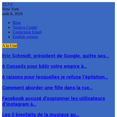
23.7
C
New York
août 8, 2026
Blog
Yoopya Center
Connexion Email
English version
A la Une
Eric Schmidt, président de Google, quitte ses…
6 Conseils pour bâtir votre empire à…
6 raisons pour lesquelles je refuse l’épilation…
Comment aborder une fille dans la rue…
Facebook accusé d’espionner les utilisateurs
d’Instagram à…
Les 3 bienfaits de la musique au…