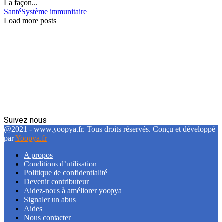
La façon...
Santé
Système immunitaire
Load more posts
Suivez nous
Facebook
Twitter
Linkedin
@2021 - www.yoopya.fr. Tous droits réservés. Conçu et développé
par
Yoopya.fr
A propos
Conditions d’utilisation
Politique de confidentialité
Devenir contributeur
Aidez-nous à améliorer yoopya
Signaler un abus
Aides
Nous contacter