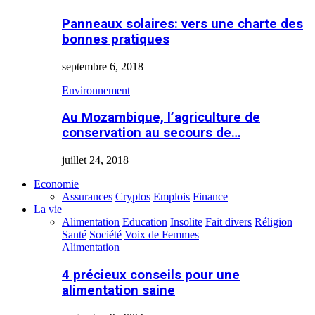
Panneaux solaires: vers une charte des
bonnes pratiques
septembre 6, 2018
Environnement
Au Mozambique, l’agriculture de
conservation au secours de…
juillet 24, 2018
Economie
Assurances
Cryptos
Emplois
Finance
La vie
Alimentation
Education
Insolite
Fait divers
Réligion
Santé
Société
Voix de Femmes
Alimentation
4 précieux conseils pour une
alimentation saine