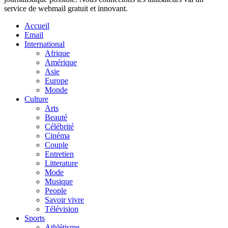
service de webmail gratuit et innovant.
Accueil
Email
International
Afrique
Amérique
Asie
Europe
Monde
Culture
Arts
Beauté
Célébrité
Cinéma
Couple
Entretien
Litterature
Mode
Musique
People
Savoir vivre
Télévision
Sports
Athlétisme