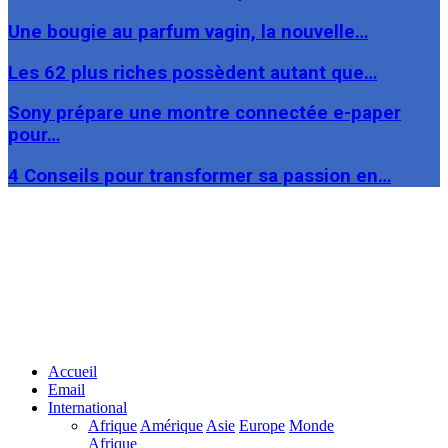
Une bougie au parfum vagin, la nouvelle…
Les 62 plus riches possèdent autant que…
Sony prépare une montre connectée e-paper
pour…
4 Conseils pour transformer sa passion en…
Facebook
Twitter
Linkedin
Accueil
Email
International
Afrique
Amérique
Asie
Europe
Monde
Afrique