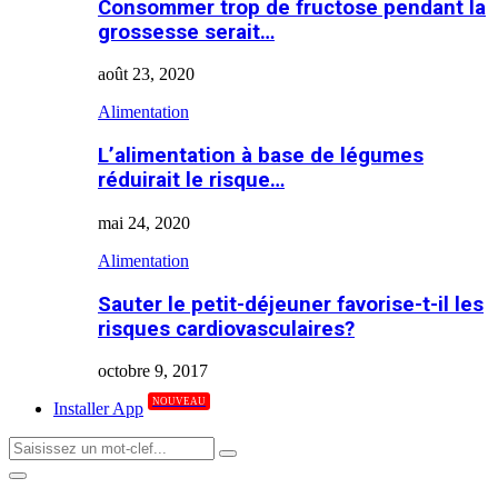
Consommer trop de fructose pendant la
grossesse serait…
août 23, 2020
Alimentation
L’alimentation à base de légumes
réduirait le risque…
mai 24, 2020
Alimentation
Sauter le petit-déjeuner favorise-t-il les
risques cardiovasculaires?
octobre 9, 2017
NOUVEAU
Installer App
Search
Search
for:
Primary