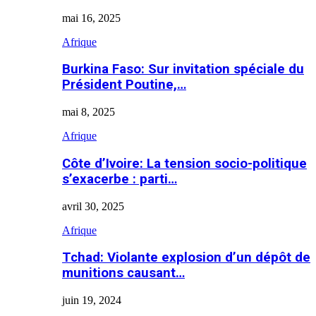
mai 16, 2025
Afrique
Burkina Faso: Sur invitation spéciale du
Président Poutine,…
mai 8, 2025
Afrique
Côte d’Ivoire: La tension socio-politique
s’exacerbe : parti…
avril 30, 2025
Afrique
Tchad: Violante explosion d’un dépôt de
munitions causant…
juin 19, 2024