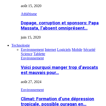
août 15, 2020
Athlétisme
Dopage, corruption et sponsors: Papa
Massata, l’absent omniprésent…
juin 15, 2020
Technologie
Environnement
Internet
Logiciels
Mobile
Sécurité
Science
Tablette
Environnement
Voici pourquoi manger trop d’avocats
est mauvais pour…
août 27, 2024
Environnement
Climat: Formation d’une dépression
tropicale, possible ouragan en…