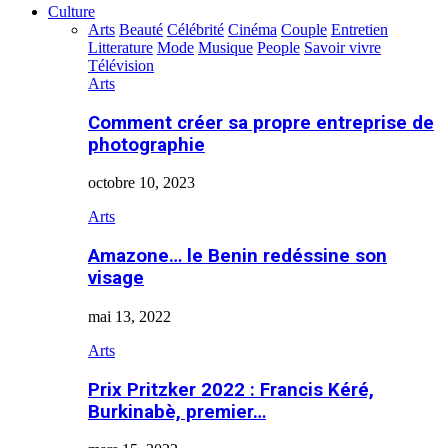
Culture
Arts
Beauté
Célébrité
Cinéma
Couple
Entretien
Litterature
Mode
Musique
People
Savoir vivre
Télévision
Arts
Comment créer sa propre entreprise de
photographie
octobre 10, 2023
Arts
Amazone… le Benin redéssine son
visage
mai 13, 2022
Arts
Prix Pritzker 2022 : Francis Kéré,
Burkinabè, premier…