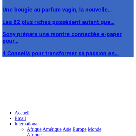
Une bougie au parfum vagin, la nouvelle…
Les 62 plus riches possèdent autant que…
Sony prépare une montre connectée e-paper
pour…
4 Conseils pour transformer sa passion en…
Facebook
Twitter
Linkedin
Accueil
Email
International
Afrique
Amérique
Asie
Europe
Monde
Afrique