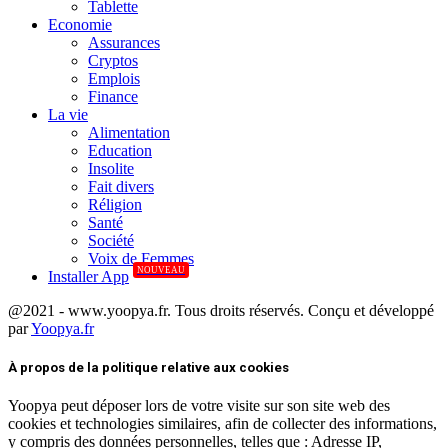
Tablette
Economie
Assurances
Cryptos
Emplois
Finance
La vie
Alimentation
Education
Insolite
Fait divers
Réligion
Santé
Société
Voix de Femmes
NOUVEAU
Installer App
@2021 - www.yoopya.fr. Tous droits réservés. Conçu et développé
par
Yoopya.fr
Facebook
Twitter
Linkedin
À propos de la politique relative aux cookies
Yoopya peut déposer lors de votre visite sur son site web des
cookies et technologies similaires, afin de collecter des informations,
y compris des données personnelles, telles que : Adresse IP,