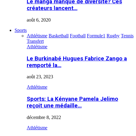
Le manga manque de diversité? Ces
créateurs lancent…
août 6, 2020
Sports
Athlétisme
Basketball
Football
Formule1
Rugby
Tennis
Transfert
Athlétisme
Le Burkinabé Hugues Fabrice Zango a
remporté la…
août 23, 2023
Athlétisme
Sports: La Kényane Pamela Jelimo
reçoit une médaille…
décembre 8, 2022
Athlétisme