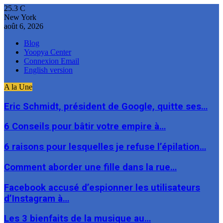
25.3
C
New York
août 6, 2026
Blog
Yoopya Center
Connexion Email
English version
A la Une
Eric Schmidt, président de Google, quitte ses…
6 Conseils pour bâtir votre empire à…
6 raisons pour lesquelles je refuse l’épilation…
Comment aborder une fille dans la rue…
Facebook accusé d’espionner les utilisateurs
d’Instagram à…
Les 3 bienfaits de la musique au…