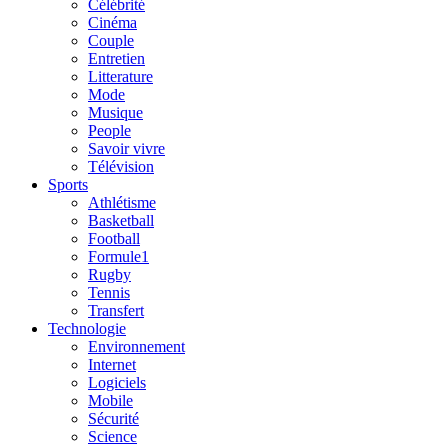
Célébrité
Cinéma
Couple
Entretien
Litterature
Mode
Musique
People
Savoir vivre
Télévision
Sports
Athlétisme
Basketball
Football
Formule1
Rugby
Tennis
Transfert
Technologie
Environnement
Internet
Logiciels
Mobile
Sécurité
Science