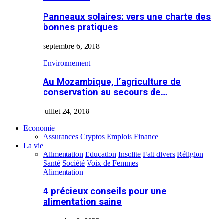
Panneaux solaires: vers une charte des
bonnes pratiques
septembre 6, 2018
Environnement
Au Mozambique, l’agriculture de
conservation au secours de…
juillet 24, 2018
Economie
Assurances
Cryptos
Emplois
Finance
La vie
Alimentation
Education
Insolite
Fait divers
Réligion
Santé
Société
Voix de Femmes
Alimentation
4 précieux conseils pour une
alimentation saine