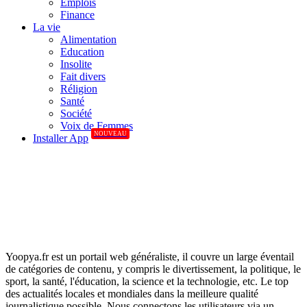
Emplois
Finance
La vie
Alimentation
Education
Insolite
Fait divers
Réligion
Santé
Société
Voix de Femmes
NOUVEAU
Installer App
Yoopya.fr est un portail web généraliste, il couvre un large éventail
de catégories de contenu, y compris le divertissement, la politique, le
sport, la santé, l'éducation, la science et la technologie, etc. Le top
des actualités locales et mondiales dans la meilleure qualité
journalistique possible. Nous connectons les utilisateurs via un