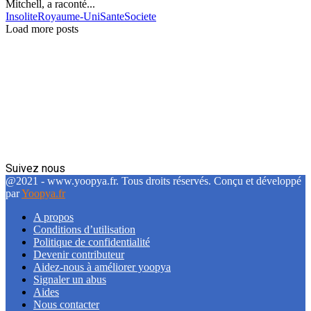
Mitchell, a raconté...
Insolite
Royaume-Uni
Sante
Societe
Load more posts
Suivez nous
Facebook
Twitter
Linkedin
@2021 - www.yoopya.fr. Tous droits réservés. Conçu et développé
par
Yoopya.fr
A propos
Conditions d’utilisation
Politique de confidentialité
Devenir contributeur
Aidez-nous à améliorer yoopya
Signaler un abus
Aides
Nous contacter