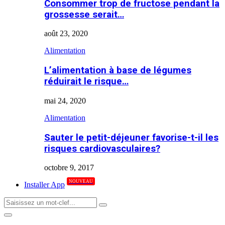
Consommer trop de fructose pendant la
grossesse serait…
août 23, 2020
Alimentation
L’alimentation à base de légumes
réduirait le risque…
mai 24, 2020
Alimentation
Sauter le petit-déjeuner favorise-t-il les
risques cardiovasculaires?
octobre 9, 2017
NOUVEAU
Installer App
Search
Search
for:
Primary