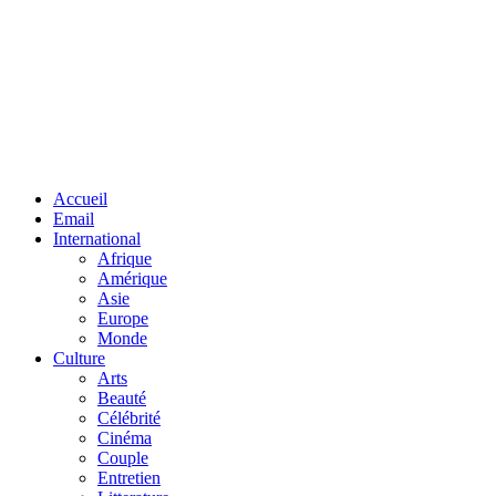
Facebook
Twitter
Linkedin
Accueil
Email
International
Afrique
Amérique
Asie
Europe
Monde
Culture
Arts
Beauté
Célébrité
Cinéma
Couple
Entretien