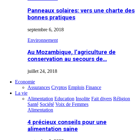
Panneaux solaires: vers une charte des
bonnes pratiques
septembre 6, 2018
Environnement
Au Mozambique, l’agriculture de
conservation au secours de…
juillet 24, 2018
Economie
Assurances
Cryptos
Emplois
Finance
La vie
Alimentation
Education
Insolite
Fait divers
Réligion
Santé
Société
Voix de Femmes
Alimentation
4 précieux conseils pour une
alimentation saine