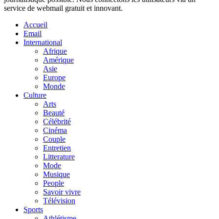
service de webmail gratuit et innovant.
Accueil
Email
International
Afrique
Amérique
Asie
Europe
Monde
Culture
Arts
Beauté
Célébrité
Cinéma
Couple
Entretien
Litterature
Mode
Musique
People
Savoir vivre
Télévision
Sports
Athlétisme