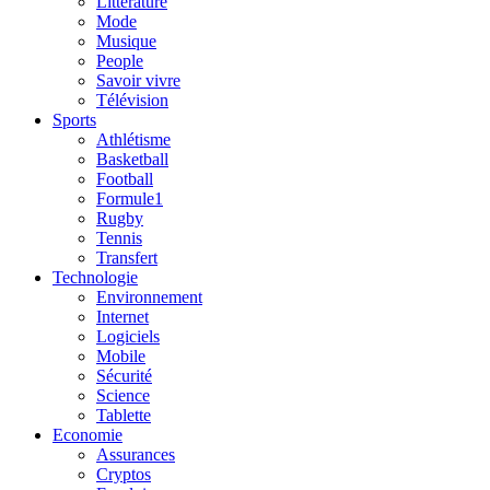
Litterature
Mode
Musique
People
Savoir vivre
Télévision
Sports
Athlétisme
Basketball
Football
Formule1
Rugby
Tennis
Transfert
Technologie
Environnement
Internet
Logiciels
Mobile
Sécurité
Science
Tablette
Economie
Assurances
Cryptos