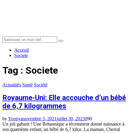
Menu
Search
Search
for:
Acceuil
Societe
Tag : Societe
Actualités
Santé
Société
Royaume-Uni: Elle accouche d’un bébé
de 6,7 kilogrammes
by
Yoopya
novembre 3, 2021
juillet 30, 2023
0
90
Un joli gabarit ! Une Britannique a récemment donné naissance à
son quatrième enfant, un bébé de 6,7 kilos. La maman, Cherral