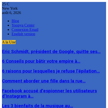
25
C
New York
août 6, 2026
Blog
Yoopya Center
Connexion Email
English version
A la Une
Eric Schmidt, président de Google, quitte ses…
6 Conseils pour bâtir votre empire à…
6 raisons pour lesquelles je refuse l’épilation…
Comment aborder une fille dans la rue…
Facebook accusé d’espionner les utilisateurs
d’Instagram à…
Les 3 bienfaits de la musique au…