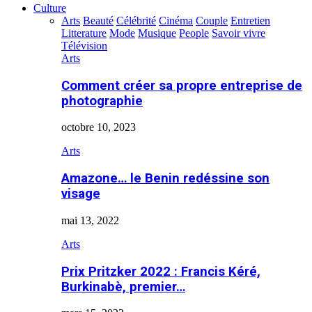
Culture
Arts
Beauté
Célébrité
Cinéma
Couple
Entretien
Litterature
Mode
Musique
People
Savoir vivre
Télévision
Arts
Comment créer sa propre entreprise de
photographie
octobre 10, 2023
Arts
Amazone… le Benin redéssine son
visage
mai 13, 2022
Arts
Prix Pritzker 2022 : Francis Kéré,
Burkinabè, premier…