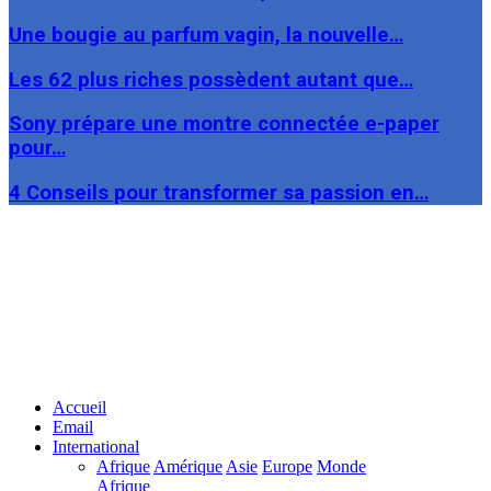
Une bougie au parfum vagin, la nouvelle…
Les 62 plus riches possèdent autant que…
Sony prépare une montre connectée e-paper
pour…
4 Conseils pour transformer sa passion en…
Facebook
Twitter
Linkedin
Accueil
Email
International
Afrique
Amérique
Asie
Europe
Monde
Afrique