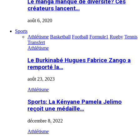
Le manga manque de diversité? Ces
créateurs lancent…
août 6, 2020
Sports
Athlétisme
Basketball
Football
Formule1
Rugby
Tennis
Transfert
Athlétisme
Le Burkinabé Hugues Fabrice Zango a
remporté la…
août 23, 2023
Athlétisme
Sports: La Kényane Pamela Jelimo
reçoit une médaille…
décembre 8, 2022
Athlétisme