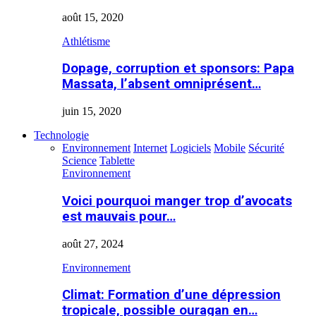
août 15, 2020
Athlétisme
Dopage, corruption et sponsors: Papa
Massata, l’absent omniprésent…
juin 15, 2020
Technologie
Environnement
Internet
Logiciels
Mobile
Sécurité
Science
Tablette
Environnement
Voici pourquoi manger trop d’avocats
est mauvais pour…
août 27, 2024
Environnement
Climat: Formation d’une dépression
tropicale, possible ouragan en…