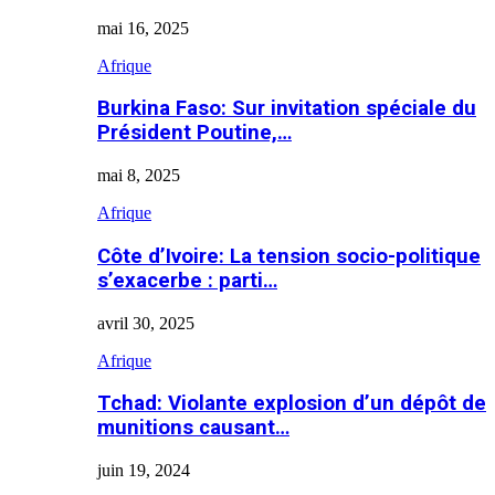
mai 16, 2025
Afrique
Burkina Faso: Sur invitation spéciale du
Président Poutine,…
mai 8, 2025
Afrique
Côte d’Ivoire: La tension socio-politique
s’exacerbe : parti…
avril 30, 2025
Afrique
Tchad: Violante explosion d’un dépôt de
munitions causant…
juin 19, 2024